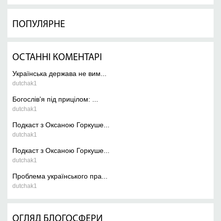
ПОПУЛЯРНЕ
ОСТАННІ КОМЕНТАРІ
Українська держава не вим...
dutchak1
Богослів’я під прицілом: ...
dutchak1
Подкаст з Оксаною Горкуше...
dutchak1
Подкаст з Оксаною Горкуше...
dutchak1
Проблема українського пра...
dutchak1
ОГЛЯД БЛОГОСФЕРИ