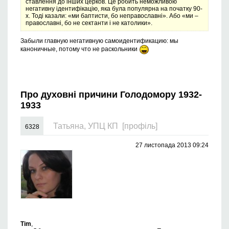
ставлення до інших церков. Це робить неможливою
негативну ідентифікацію, яка була популярна на початку 90-
х. Тоді казали: «ми баптисти, бо неправославні». Або «ми –
православні, бо не сектанти і не католики».
Забыли главную негативную самоидентификацию: мы
каноничные, потому что не раскольники
Про духовні причини Голодомору 1932-
1933
Татьяна, УПЦ КП
[профіль]
6328
27 листопада 2013 09:24
Tim
,