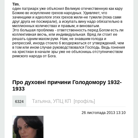
Tim
,
один патриарх уже объяснил Великую отечественную как кару
Божию во искупление грехов народных. Удивляет, что
зачинщики и идеологи этих грехов жили-не тужили (пока сами
друг друга не посжирали), а искупать вину надо обязательно в
миллионных количествах и правым, и виноватым.
Это большая проблема - ответственность перед Богом есть ли
коллективная весчь, или индивидуальная. Вряд ли стоит ее
решать одним махом руки. Нам, не знавшим голода и
репрессий, иногда стоило б воздержаться от утверждений, чем
в том или ином случае руководствовался Господь. Ведь гонения
на христиан в начале эры уже не объяснишь отступничеством
римского народа от Бога.
Про духовні причини Голодомору 1932-
1933
Татьяна, УПЦ КП
[профіль]
6324
26 листопада 2013 13:10