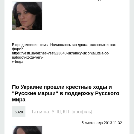
В продолжение темы. Начиналось как драма, закончится как
фарс?
https://vesti.ua/biznes-vesti/23840-ukraincy-uklonjajutsja-ot-
nalogov-iz-za-very-
v-boga
По Украине прошли крестные ходы и
"Русские марши" в поддержку Русского
мира
Татьяна, УПЦ КП
[профіль]
6320
5 листопада 2013 11:32