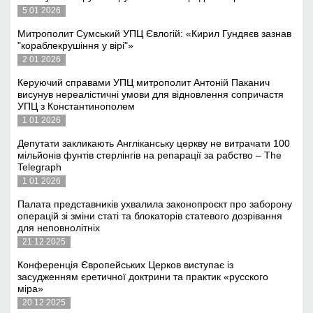
5 01 2026
Митрополит Сумський УПЦ Євлогій: «Кирил Гундяєв зазнав
"кораблекрушіння у вірі"»
2 01 2026
Керуючий справами УПЦ митрополит Антоній Паканич
висунув нереалістичні умови для відновлення сопричастя
УПЦ з Константинополем
1 01 2026
Депутати закликають Англіканську церкву не витрачати 100
мільйонів фунтів стерлінгів на репарації за рабство – The
Telegraph
1 01 2026
Палата представників ухвалила законопроєкт про заборону
операцій зі зміни статі та блокаторів статевого дозрівання
для неповнолітніх
21 12 2025
Конференція Європейських Церков виступає із
засудженням єретичної доктрини та практик «русского
міра»
20 12 2025