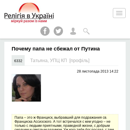
Почему папа не сбежал от Путина
Татьяна, УПЦ КП
[профіль]
6332
28 листопада 2013 14:22
Папа – это ж Франциск, выбравший для подражания св.
Франциска Ассизского. А тот встречался с кем угодно – не
только с людьми приятными, праведной жизни, с добрым
сердцем и светлым разумом. Уж кого тебе бог послал, с тем