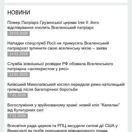
НОВИНИ
Помер Патріарх Грузинської церкви Ілія II: його
відспівування очолить Вселенський патріарх
19 03 2026
Нападки спецслужб Росії не примусять Вселенський
патріархат зупинити свою вселенську місію – заява
14 01 2026
Служба зовнішньої розвідки РФ обізвала Вселенського
патріарха «антихристом у рясі»
13 01 2026
Київський Миколаївський костел передали римо-католицькій
громаді після багаторічної боротьби
7 01 2026
Богослужіння у зруйнованому храмі: новий кліп “Капелан”
від Культурних сил
7 01 2026
Всесвітня рада церков та РПЦ засудили силові дії США у
Венесуелі як грубе порушення міжнародного права