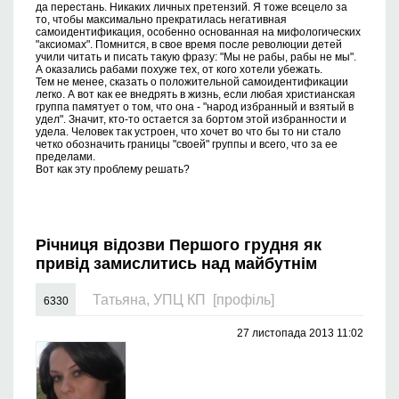
да перестань. Никаких личных претензий. Я тоже всецело за
то, чтобы максимально прекратилась негативная
самоидентификация, особенно основанная на мифологических
"аксиомах". Помнится, в свое время после революции детей
учили читать и писать такую фразу: "Мы не рабы, рабы не мы".
А оказались рабами похуже тех, от кого хотели убежать.
Тем не менее, сказать о положительной самоидентификации
легко. А вот как ее внедрять в жизнь, если любая христианская
группа памятует о том, что она - "народ избранный и взятый в
удел". Значит, кто-то остается за бортом этой избранности и
удела. Человек так устроен, что хочет во что бы то ни стало
четко обозначить границы "своей" группы и всего, что за ее
пределами.
Вот как эту проблему решать?
Річниця відозви Першого грудня як
привід замислитись над майбутнім
Татьяна, УПЦ КП
[профіль]
6330
27 листопада 2013 11:02