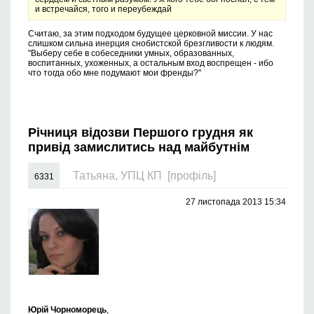
и встречайся, того и переубеждай
Считаю, за этим подходом будущее церковной миссии. У нас
слишком сильна инерция снобистской брезгливости к людям.
"Выберу себе в собеседники умных, образованных,
воспитанных, ухоженных, а остальным вход воспрещен - ибо
что тогда обо мне подумают мои френды?"
Річниця відозви Першого грудня як
привід замислитись над майбутнім
Татьяна, УПЦ КП
[профіль]
6331
27 листопада 2013 15:34
Юрій Чорноморець
,