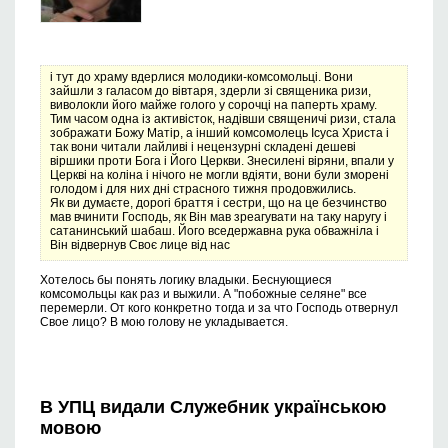
і тут до храму вдерлися молодики-комсомольці. Вони
зайшли з галасом до вівтаря, здерли зі священика ризи,
виволокли його майже голого у сорочці на паперть храму.
Тим часом одна із активісток, надівши священичі ризи, стала
зображати Божу Матір, а інший комсомолець Ісуса Христа і
так вони читали лайливі і нецензурні складені дешеві
віршики проти Бога і Його Церкви. Знесилені віряни, впали у
Церкві на коліна і нічого не могли вдіяти, вони були зморені
голодом і для них дні страсного тижня продовжились.
Як ви думаєте, дорогі браття і сестри, що на це безчинство
мав вчинити Господь, як Він мав зреагувати на таку наругу і
сатанинський шабаш. Його вседержавна рука обважніла і
Він відвернув Своє лице від нас
Хотелось бы понять логику владыки. Беснующиеся
комсомольцы как раз и выжили. А "побожные селяне" все
перемерли. От кого конкретно тогда и за что Господь отвернул
Свое лицо? В мою голову не укладывается.
В УПЦ видали Служебник українською
мовою