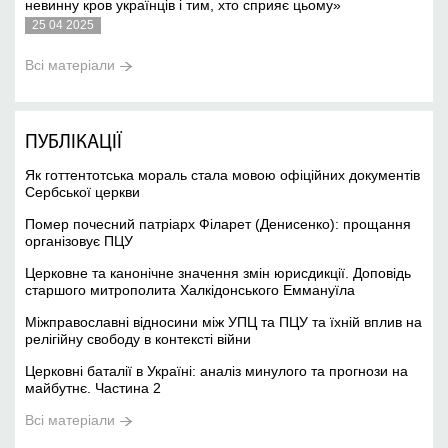
невинну кров українців і тим, хто сприяє цьому»
25 04 2025
Всі матеріали
ПУБЛІКАЦІЇ
Як готтентотська мораль стала мовою офіційних документів
Сербської церкви
Помер почесний патріарх Філарет (Денисенко): прощання
організовує ПЦУ
Церковне та канонічне значення змін юрисдикції. Доповідь
старшого митрополита Халкідонського Еммануїла
Міжправославні відносини між УПЦ та ПЦУ та їхній вплив на
релігійну свободу в контексті війни
Церковні баталії в Україні: аналіз минулого та прогнози на
майбутнє. Частина 2
Всі матеріали