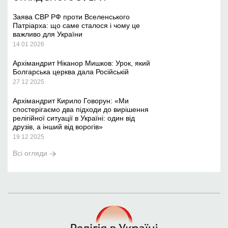
Заява СВР РФ проти Вселенського
Патріарха: що саме сталося і чому це
важливо для України
14 01 2026
Архімандрит Ніканор Мишков: Урок, який
Болгарська церква дала Російській
27 12 2025
Архімандрит Кирило Говорун: «Ми
спостерігаємо два підходи до вирішення
релігійної ситуації в Україні: один від
друзів, а інший від ворогів»
19 12 2025
Всі огляди