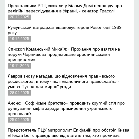
Представники РПЦ сказали у Білому Домі неправду про
релігійні переслідування в Україні, - сенатор Грасслі
20 12 2025
Румунський патріархат вшановує героїв Революції 1989
року
19 12 2025
Єпископ Команський Михаїл: «Прохання про взяття на
поруки Чернишова продиктоване християнськими
принципами»
19 11 2025
Лавров знову нагадав, що відновлення прав «всього
російського», в тому числі «канонічного православ’я» -
умова Путіна для мирної угоди
28 04 2025
Анонс: «Софійське братство» проводить круглий стіл про
руйнування міфів заради примирення українського
православ’я
25 04 2025
Предстоятель ПЦУ митрополит Епіфаній про обстріл Києва:
«Нехай Бог справедливо відплатить тим, хто проливає