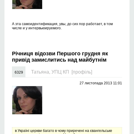
А эта самоидентификация, увы, до сих пор работает, в том
числе и у интервьюируемого.
Річниця відозви Першого грудня як
привід замислитись над майбутнім
Татьяна, УПЦ КП
[профіль]
6329
27 листопада 2013 11:01
в Україні церкви багато в чому приречені на євангельське