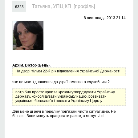
Татьяна, УПЦ КП
[профіль]
6323
8 листопада 2013 21:14
Архім. Віктор (Бедь)
,
На дворі тільки 22-й рік відновлення Української Держаності
яке це має відношення до україномовного служебника?
потрібно просто крок за кроком утверджувати Українську
державу, консолідувати українську націю, розвивати
українське богослов'я і плекати Українську Церкву..
Для мене ці речі в переліку пов"язані чисто ситуативно. Не
більше. Вони можуть працювати разом, а можуть і ні.