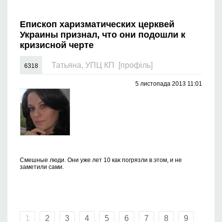
Епископ харизматических церквей
Украины признал, что они подошли к
кризисной черте
Татьяна, УПЦ КП
[профіль]
6318
5 листопада 2013 11:01
Смешные люди. Они уже лет 10 как погрязли в этом, и не
заметили сами.
1
2
3
4
5
6
7
8
9