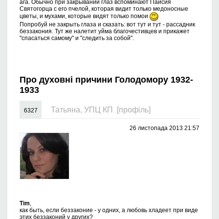
ага. Обычно при закрывании глаз вспоминают Паисия
Святогорца с его пчелой, которая видит только медоносные
цветы, и мухами, которые видят только помои
Попробуй не закрыть глаза и сказать: вот тут и тут - рассадник
беззакония. Тут же налетит уйма благочестивцев и прикажет
"спасаться самому" и "следить за собой".
Про духовні причини Голодомору 1932-
1933
Татьяна, УПЦ КП
[профіль]
6327
26 листопада 2013 21:57
Tim
,
как быть, если беззаконие - у одних, а любовь хладеет при виде
этих беззаконий у других?