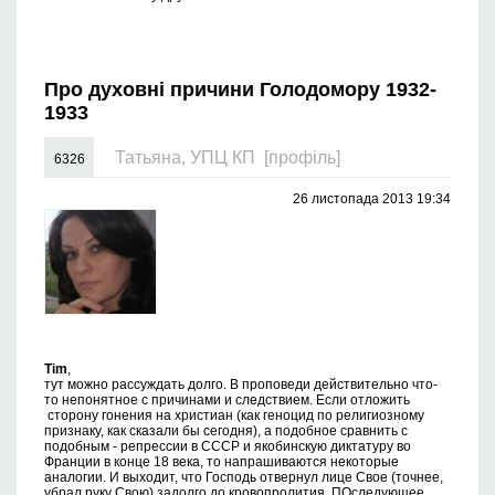
Про духовні причини Голодомору 1932-
1933
Татьяна, УПЦ КП
[профіль]
6326
26 листопада 2013 19:34
Tim
,
тут можно рассуждать долго. В проповеди действительно что-
то непонятное с причинами и следствием. Если отложить
сторону гонения на христиан (как геноцид по религиозному
признаку, как сказали бы сегодня), а подобное сравнить с
подобным - репрессии в СССР и якобинскую диктатуру во
Франции в конце 18 века, то напрашиваются некоторые
аналогии. И выходит, что Господь отвернул лице Свое (точнее,
убрал руку Свою) задолго до кровопролития. ПОследующее