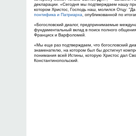
декларации. «Сегодня мы подтверждаем нашу прив
котором Христос, Господь наш, молился Отцу: "Да 
понтифика и Патриарха
, опубликованной по итога
«Богословский диалог, предпринимаемые междуна
фундаментальный вклад в поиск полного общени
Франциск и Варфоломей.
«Мы еще раз подтверждаем, что богословский ди
знаменателю, на котором был бы достигнут компро
понимания всей Истины, которую Христос дал Св
Константинопольский.