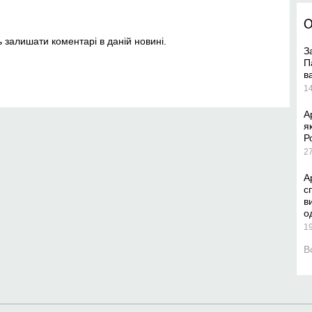
О
ть залишати коментарі в даній новині.
З
П
в
1
А
я
Р
2
А
с
в
о
1
В