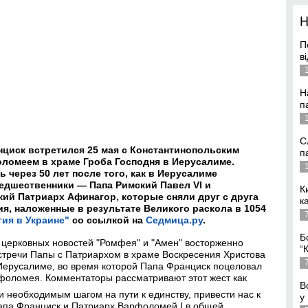
П
в
Н
п
С
циск встретился 25 мая с Константинопольским
п
ломеем в храме Гроба Господня в Иерусалиме.
 через 50 лет после того, как в Иерусалиме
едшественники — Папа Римский Павел VI и
К
ий Патриарх Афинагор, которые сняли друг с друга
к
я, наложенные в результате Великого раскола в 1054
гия в Украине"
со ссылкой на
Седмица.ру
.
Б
а церковных новостей "Ромфея" и "Амен" восторженно
“
стречи Папы с Патриархом в храме Воскресения Христова
 Иерусалиме, во время которой Папа Франциск поцеловал
рфоломея.
Комментаторы рассматривают этот жест как
В
и необходимым шагом на пути к единству, привести нас к
у
Папа Франциск и Патриарх Варфоломей I в общей