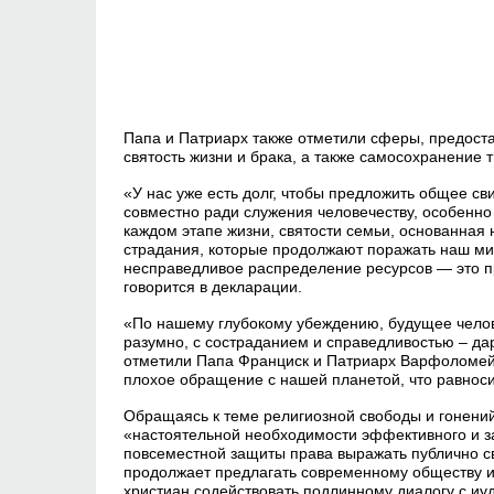
Папа и Патриарх также отметили сферы, предост
святость жизни и брака, а также самосохранение 
«У нас уже есть долг, чтобы предложить общее св
совместно ради служения человечеству, особенно
каждом этапе жизни, святости семьи, основанная н
страдания, которые продолжают поражать наш мир
несправедливое распределение ресурсов — это 
говорится в декларации.
«По нашему глубокому убеждению, будущее челов
разумно, с состраданием и справедливостью – да
отметили Папа Франциск и Патриарх Варфоломей
плохое обращение с нашей планетой, что равноси
Обращаясь к теме религиозной свободы и гонений
«настоятельной необходимости эффективного и за
повсеместной защиты права выражать публично св
продолжает предлагать современному обществу и 
христиан содействовать подлинному диалогу с и