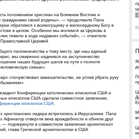
п
ц
ть положением христиан на Ближнем Востоке и
и гражданами своей родины», — продолжили Папа
верии обратимся к всемогущему и милосердному Богу в
В
стоке в целом. Особенно мы молимся за Церковь в
олее тяжело в ходе недавних событий», — отметили
 Православной Церквей.
П
бщего паломничества к тому месту, где наш единый
скрес, мы смиренно надеемся на заступничество
Я
ошении наших будущих шагов на пути к полноте
д
 человеческую семью».
П
арх «почувствовал замешательство, не успев убрать руку
п
обызанием».
Ц
езидент Конференции католических епископов США и
Д
ных епископов США сделали совместное заявление,
Е
нференции епископов США
.
М
ких христианских лидера встретились в Иерусалиме. Папа
в
х Афинагор отвергли века враждебности и обняли друг
с», — подчеркнули в совместном заявлении архиепископ
Ц
рий, глава Греческой архиепископии в США
н