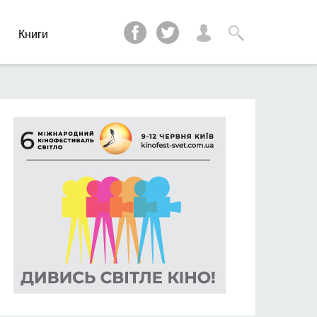
и
Книги