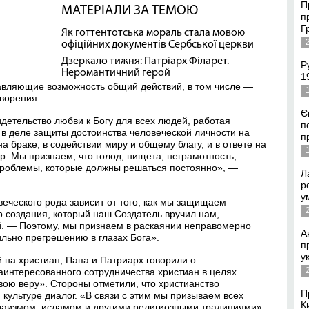
П
МАТЕРІАЛИ ЗА ТЕМОЮ
п
Г
Як готтентотська мораль стала мовою
офіційних документів Сербської церкви
Дзеркало тижня: Патріарх Філарет.
Р
Неромантичний герой
1
авляющие возможность общий действий, в том числе —
творения.
Є
идетельство любви к Богу для всех людей, работая
п
 в деле защиты достоинства человеческой личности на
п
а браке, в содействии миру и общему благу, и в ответе на
. Мы признаем, что голод, нищета, неграмотность,
проблемы, которые должны решаться постоянно», —
Л
р
у
еческого рода зависит от того, как мы защищаем —
р создания, который наш Создатель вручил нам, —
. — Поэтому, мы признаем в раскаянии неправомерно
А
льно прегрешению в глазах Бога».
п
у
 на христиан, Папа и Патриарх говорили о
интересованного сотрудничества христиан в целях
ою веру». Стороны отметили, что христианство
П
культуре диалог. «В связи с этим мы призываем всех
К
удаизмом, исламом и другими религиозными традициями»,