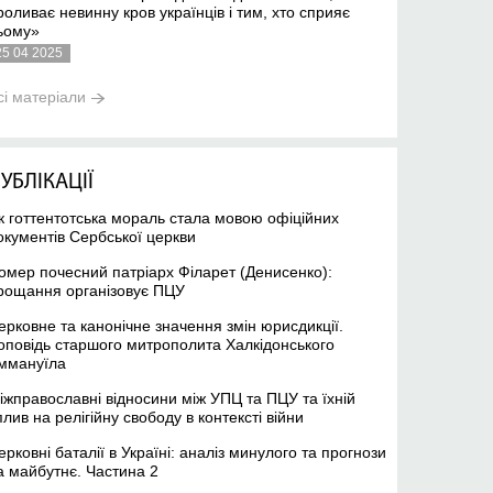
роливає невинну кров українців і тим, хто сприяє
ьому»
25 04 2025
сі матеріали
УБЛІКАЦІЇ
к готтентотська мораль стала мовою офіційних
окументів Сербської церкви
омер почесний патріарх Філарет (Денисенко):
рощання організовує ПЦУ
ерковне та канонічне значення змін юрисдикції.
оповідь старшого митрополита Халкідонського
ммануїла
іжправославні відносини між УПЦ та ПЦУ та їхній
плив на релігійну свободу в контексті війни
ерковні баталії в Україні: аналіз минулого та прогнози
а майбутнє. Частина 2