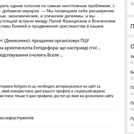
В
ворить одним голосом по самым неотложным проблемам, с
 — добавили иерархи. — Мы посвящаем себя расширению
ные, экономические, и этические дилеммы, и мы
дстоящей встречи между Папой Франциском и Вселенским
лавы Божией и продвижения христианства в нашем
П
т (Денисенко): прощання організовує ПЦУ
О
 архієпископа Елпідофора: що насправді стої ...
відспівування очолить Вселе ...
У
d
Б
d
еріали Religion.in.ua, необхідно авторизуватися на сайті за
П
, який використовує дані вашого профілю в соціальній мережі
d
ористовує тільки ті дані профилю, доступ до яких ви дозволили сайту
П
d
ами користувачів.
П
d