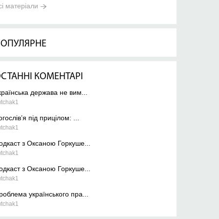
сі матеріали
ОПУЛЯРНЕ
СТАННІ КОМЕНТАРІ
країнська держава не вим...
utchak1
огослів’я під прицілом: ...
utchak1
одкаст з Оксаною Горкуше...
utchak1
одкаст з Оксаною Горкуше...
utchak1
роблема українського пра...
utchak1