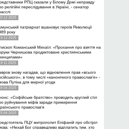
редставники РПЦ сказали у Білому Домі неправду
ро релігійні переслідування в Україні, - сенатор
расслі
20 12 2025
умунський патріархат вшановує героїв Революції
989 року
19 12 2025
пископ Команський Михаїл: «Прохання про взяття на
оруки Чернишова продиктоване християнськими
ринципами»
19 11 2025
авров знову нагадав, що відновлення прав «всього
осійського», в тому числі «канонічного православ’я» -
мова Путіна для мирної угоди
28 04 2025
нонс: «Софійське братство» проводить круглий стіл
ро руйнування міфів заради примирення
країнського православ’я
25 04 2025
редстоятель ПЦУ митрополит Епіфаній про обстріл
иєва: «Нехай Бог справедливо відплатить тим, хто