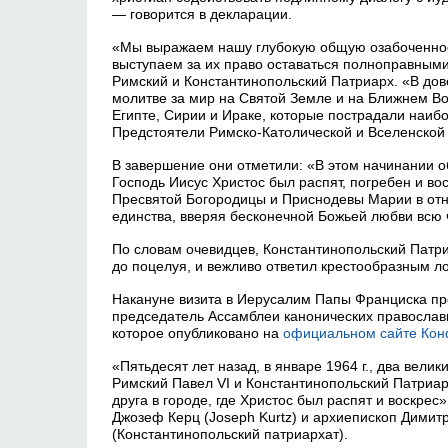
— говорится в декларации.
«Мы выражаем нашу глубокую общую озабоченнос
выступаем за их право оставаться полноправным
Римский и Константинопольский Патриарх. «В до
молитве за мир на Святой Земле и на Ближнем Во
Египте, Сирии и Ираке, которые пострадали наиб
Предстоятели Римско-Католической и Вселенской
В завершение они отметили: «В этом начинании о
Господь Иисус Христос был распят, погребен и во
Пресвятой Богородицы и Приснодевы Марии в отн
единства, вверяя бесконечной Божьей любви всю
По словам очевидцев, Константинопольский Патри
до поцелуя, и вежливо ответил крестообразным л
Накануне визита в Иерусалим Папы Франциска пр
председатель Ассамблеи канонических православ
которое опубликовано на
официальном сайте Ко
«Пятьдесят лет назад, в январе 1964 г., два вели
Римский Павел VI и Константинопольский Патриар
друга в городе, где Христос был распят и воскре
Джозеф Керц (Joseph Kurtz) и архиепископ Димит
(Константинопольский патриархат).