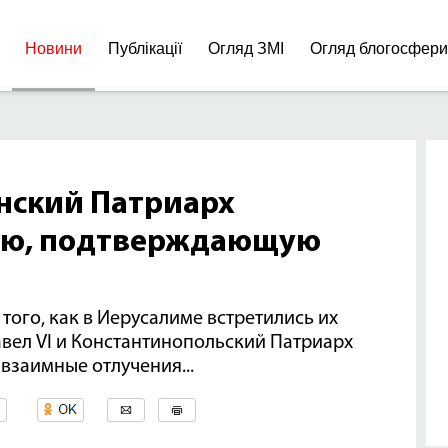
Новини
Публікації
Огляд ЗМІ
Огляд блогосфер
нский Патриарх
ию, подтверждающую
 того, как в Иерусалиме встретились их
ел VI и Константинопольский Патриарх
 взаимные отлучения...