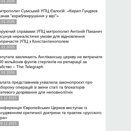
5 01 2026
итрополит Сумський УПЦ Євлогій: «Кирил Гундяєв
азнав "кораблекрушіння у вірі"»
2 01 2026
еруючий справами УПЦ митрополит Антоній Паканич
исунув нереалістичні умови для відновлення
опричастя УПЦ з Константинополем
1 01 2026
епутати закликають Англіканську церкву не витрачати
00 мільйонів фунтів стерлінгів на репарації за
абство – The Telegraph
1 01 2026
алата представників ухвалила законопроєкт про
аборону операцій зі зміни статі та блокаторів
татевого дозрівання для неповнолітніх
21 12 2025
онференція Європейських Церков виступає із
асудженням єретичної доктрини та практик «русского
іра»
20 12 2025