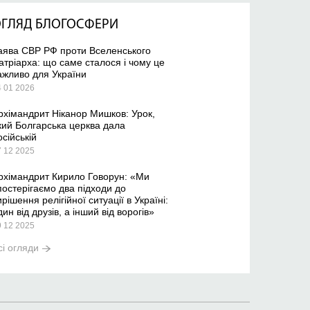
ГЛЯД БЛОГОСФЕРИ
аява СВР РФ проти Вселенського
атріарха: що саме сталося і чому це
ажливо для України
4 01 2026
рхімандрит Ніканор Мишков: Урок,
кий Болгарська церква дала
осійській
7 12 2025
рхімандрит Кирило Говорун: «Ми
постерігаємо два підходи до
ирішення релігійної ситуації в Україні:
дин від друзів, а інший від ворогів»
9 12 2025
сі огляди