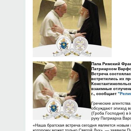
Папа Римский Фран
Патриархом Варфо
Встреча состоялась
встретились их пр
Константинопольск
взаимные отлучени
г., сообщает
"Рели
Греческие агентств
обсуждают эпизод в
(Гроба Господня) в
руку Патриарха Ва
«Наша братская встреча сегодня является новым 
которому может только Святой Дух», — заявили 