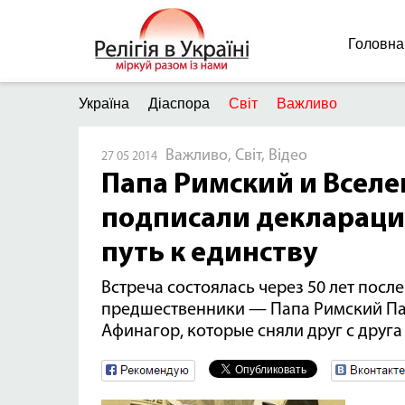
Головна
Україна
Діаспора
Світ
Важливо
Важливо, Світ, Відео
27 05 2014
Папа Римский и Вселе
подписали декларац
путь к единству
Встреча состоялась через 50 лет после
предшественники — Папа Римский Пав
Афинагор, которые сняли друг с друга