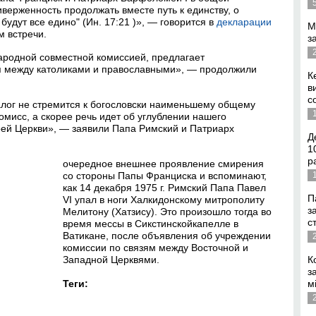
ерженность продолжать вместе путь к единству, о
будут все едино" (Ин. 17:21 )», — говорится в
декларации
М
м встречи.
з
родной совместной комиссией, предлагает
я между католиками и православными», — продолжили
К
в
с
алог не стремится к богословски наименьшему общему
мисс, а скорее речь идет об углублении нашего
оей Церкви», — заявили Папа Римский и Патриарх
Д
1
р
очередное внешнее проявление смирения
со стороны Папы Франциска и вспоминают,
как 14 декабря 1975 г. Римский Папа Павел
П
VI упал в ноги Халкидонскому митрополиту
з
Мелитону (Хатзису). Это произошло тогда во
с
время мессы в Сикстинскойкапелле в
Ватикане, после объявления об учреждении
комиссии по связям между Восточной и
Западной Церквями.
К
з
Теги:
м