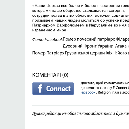
«Наши Церкви все более и более в состоянии го
которыми наше общество сталкивается сегодня,
сотрудничества в этих областях, включая социаль
призываем наших людей молиться об успехе пре
Патриархом Варфоломеем в Иерусалиме во имя с
израненном мире».
Фото Facebook
Помер почесний патріарх Філаре
Духовний Фронт України: Атака на
Помер Патріарх Грузинської церкви Ілія II: його 
КОМЕНТАРІ (0)
Для того, щоб коментувати мат
допомогою сервісу F-Connect
Facebook
. Religion.in.ua вик
Думка редакції не обов'язково збігається з думк