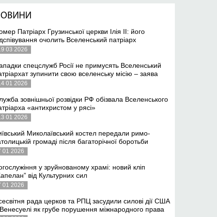
НОВИНИ
омер Патріарх Грузинської церкви Ілія II: його
ідспівування очолить Вселенський патріарх
19 03 2026
ападки спецслужб Росії не примусять Вселенський
атріархат зупинити свою вселенську місію – заява
14 01 2026
лужба зовнішньої розвідки РФ обізвала Вселенського
атріарха «антихристом у рясі»
13 01 2026
иївський Миколаївський костел передали римо-
атолицькій громаді після багаторічної боротьби
7 01 2026
огослужіння у зруйнованому храмі: новий кліп
Капелан” від Культурних сил
7 01 2026
сесвітня рада церков та РПЦ засудили силові дії США
 Венесуелі як грубе порушення міжнародного права