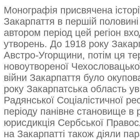
Монографія присвячена історі
Закарпаття в першій половині
автором період цей регіон вх
утворень. До 1918 року Зака
Австро-Угорщини, потім ця те
новоутвореної Чехословацької 
війни Закарпаття було окупов
року Закарпатська область ув
Радянської Соціалістичної ре
періоду панівне становище в 
юрисдикція Сербської Правос
на Закарпатті також діяли па