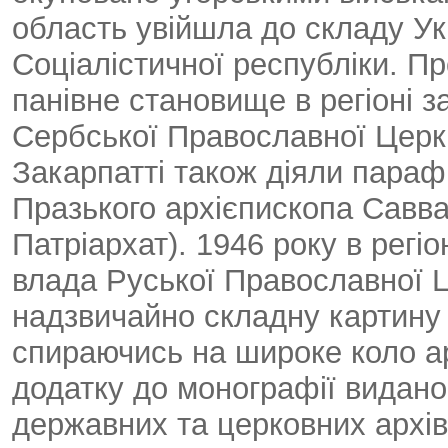
область увійшла до складу Ук
Соціалістичної республіки. П
панівне становище в регіоні 
Сербської Православної Церкв
Закарпатті також діяли параф
Празького архієпископа Савва
Патріархат). 1946 року в регі
влада Руської Православної 
надзвичайно складну картину 
спираючись на широке коло а
додатку до монографії видано
державних та церковних архів