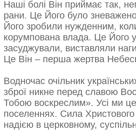
Наші болі Він приймає так, н
рани. Це Його було зневажено
Його зробили нужденним, кол
корумпована влада. Це Його 
засуджували, виставляли наги
Це Він – перша жертва Небесн
Водночас очільник українських
зброї никне перед славою Вос
Тобою воскреслим». Усі ми це 
поселеннях. Сила Христового 
надією в церковному, суспіль