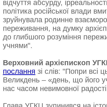
відчуття абсурду, ірреальнос
політика російської влади вми
зруйнувала родинне взаємороз
переживання, на думку архієп
до глибшого розуміння пережи
учнями".
Верховний архієпископ УГ
послання
зі слів: "Попри всі ц
Великдень – «день, що його уч
нас часом невимовної радості й
Глава УГКЦ зупинився на істор