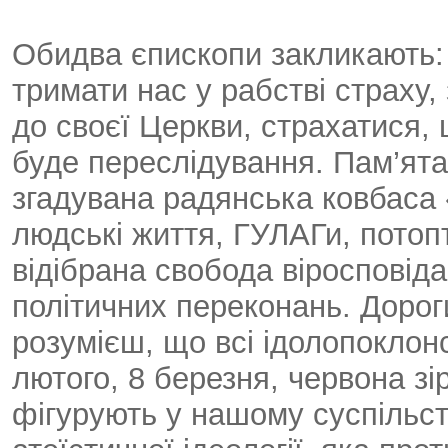
Обидва єпископи закликають: 
тримати нас у рабстві страху
до своєї Церкви, страхатися, 
буде переслідування. Пам’ята
згадувана радянська ковбаса 
людські життя, ГУЛАГи, потопт
відібрана свобода віросповід
політичних переконань. Дороги
розумієш, що всі ідолопоклонс
лютого, 8 березня, червона зір
фігурують у нашому суспільст