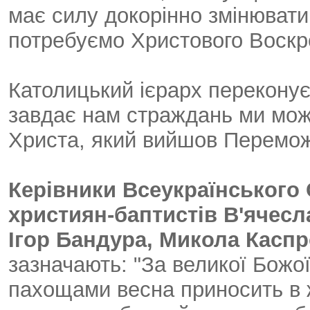
має силу докорінно змінювати
потребуємо Христового Воскре
Католицький ієрарх переконує
завдає нам страждань ми мож
Христа, який вийшов Перемож
Керівники Всеукраїнського
християн-баптистів В'ячесл
Ігор Бандура, Микола Касп
зазначають: "За великої Божо
пахощами весна приносить в ж