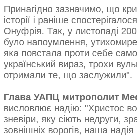
Принагідно зазначимо, що кри
історії і раніше спостерігал
Онуфрія. Так, у листопаді 200
було напоумлення, утихомирен
яка повстала проти себе само
український вираз, трохи вуль
отримали те, що заслужили".
Глава УАПЦ митрополит Ме
висловлює надію: "Христос во
зневіри, яку сіють недруги, зр
зовнішніх ворогів, наша надія 