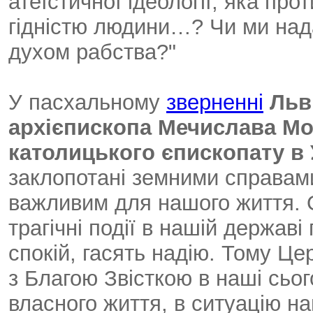
атеїстичної ідеології, яка пр
гідністю людини…? Чи ми над
духом рабства?"
У пасхальному
зверненні
Льв
архієпископа Мечислава Мо
католицького єпископату в 
заклопотані земними справами
важливим для нашого життя. О
трагічні події в нашій держав
спокій, гасять надію. Тому Це
з Благою Звісткою в наші сьог
власного життя, в ситуацію на