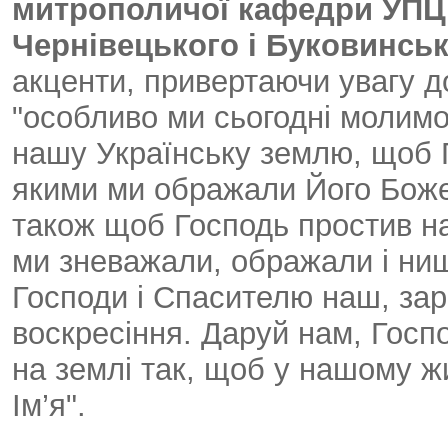
митрополичої кафедри УПЦ
Чернівецького і Буковинсь
акценти, привертаючи увагу д
"особливо ми сьогодні молимо
нашу Українську землю, щоб 
якими ми ображали Його Боже
також щоб Господь простив на
ми зневажали, ображали і нищ
Господи і Спасителю наш, зара
воскресіння. Даруй нам, Госп
на землі так, щоб у нашому ж
Ім’я".