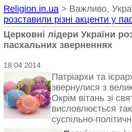
Religion.in.ua
> Важливо, Укра
розставили різні акценти у п
Церковні лідери України роз
пасхальних зверненнях
18 04 2014
Патріархи та ієра
звернулися з вели
Окрім вітань зі св
висловлюється так
суспільно-політичних