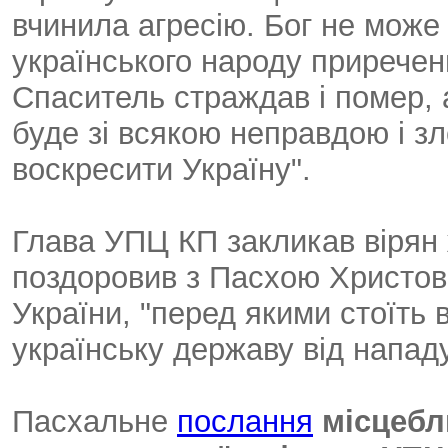
вчинила агресію. Бог не може 
українського народу приречен
Спаситель страждав і помер, а
буде зі всякою неправдою і з
воскресити Україну".
Глава УПЦ КП закликав вірян 
поздоровив з Пасхою Христово
України, "перед якими стоїть 
українську державу від нападу
Пасхальне
послання
місцебл