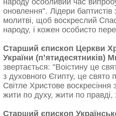
народу особливий час випробув
оновлення". Лідери баптистів
молитві, щоб воскреслий Спас
народу, і кожен особисто пере
Старший єпископ Церкви Хр
України (п’ятидесятників) 
звертається: "Воістину це свят
з духовного Єгипту, це свято 
Світле Христове воскресіння з
жити по духу, жити по правді, 
Старший єпископ Українськ