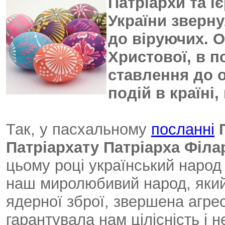
Патріархи та 
України зверн
до віруючих. О
Христової, в 
ставлення до о
подій в країні
Так, у пасхальному
посланні
Патріархату Патріарха Філ
цьому році український народ
наш миролюбивий народ, який
ядерної зброї, звершена агрес
гарантувала нам цілісність і н