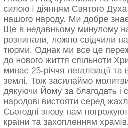
силою і діянням Святого Духа 
нашого народу. Ми добре знає
Ще в недавньому минулому на
розпинали, ложно свідчили на 
тюрми. Однак ми все це переж
до нового життя спільноти Хри
минає 25-річчя легалізації та
землі. Тож засилаймо молитв
дякуючи Йому за благодать і 
народові вистояти серед жахл
Сьогодні знову нам погрожуют
країни та захопленням храмів.