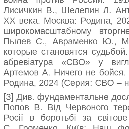
Лисичкин В., Шелепин Л. Ан
XX века. Москва: Родина, 202
широкомасштабному вторгн
Пылев С., Авраменко Ю., М
которые становятся судьбой.
абревіатура «СВО» у вигля
Артемов А. Ничего не бойся.
Родина, 2024 (Серия: СВО – н
[3] Див. фундаментальне дос
Попов В. Від Червоного тер
Росії в боротьбі за світов
С. Громенко. Київ: Наш Фо