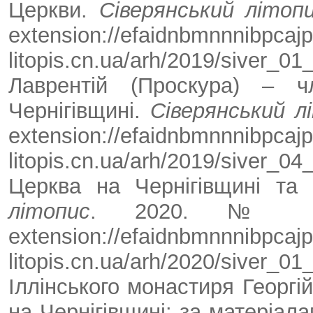
Церкви.
Сіверянський літоп
extension://efaidnbmnnnibpcajpc
litopis.cn.ua/arh/2019/siv
Лаврентій (Проскура) – ч
Чернігівщині.
Сіверянський л
extension://efaidnbmnnnibpcajpc
litopis.cn.ua/arh/2019/siver_
Церква на Чернігівщині та 
літопис
. 2020. № 1.
extension://efaidnbmnnnibpcajpc
litopis.cn.ua/arh/2020/sive
Іллінського монастиря Георгій
на Чернігівщині: за матеріал