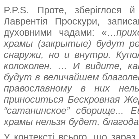
P.P.S. Проте, зберіглося 
Лаврентія Проскури, запис
духовними чадами: «…
прих
храмы (закрытые) будут р
снаружи, но и внутри. Куп
колоколен. … И видите, к
будут в величайшем благолеп
православному в них не
приноситься Бескровная Же
“сатанинское” сборище...
храмы нельзя будет, благода
У контексті всього, що зара