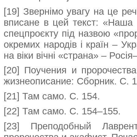
[19] Звернімо увагу на це ре
вписане в цей текст: «Наша 
спецпроєкту під назвою «про
окремих народів і країн – Укр
на віки вічні «страна» – Рос
[20] Поучения и пророчества
жизнеописание: Сборник. С. 
[21] Там само. С. 154.
[22] Там само. С. 154–155.
[23] Преподобный Лаврент