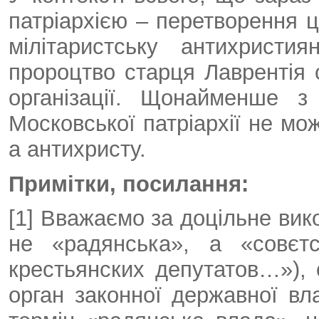
патріархією – перетворення 
мілітаристську антихристи
пророцтво старця Лаврентія с
організації. Щонайменше 
Московської патріархії не мо
а антихристу.
Примітки, посилання:
[1] Вважаємо за доцільне вик
не «радянська», а «совєт
крестьянских депутатов…»), о
орган законної державної вл