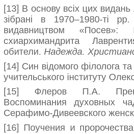
[13] В основу всіх цих видань
зібрані в 1970–1980-ті рр
видавництвом «Посев»:
схиархимандрита Лаврент
обители.
Надежда. Христиан
[14] Син відомого філолога та
учительського інституту Олек
[15] Флеров П.А. Преп
Воспоминания духовных чад
Серафимо-Дивеевского женског
[16] Поучения и пророчества