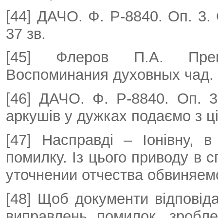
[44] ДАЧО. Ф. Р-8840. Оп. 3. 
37 зв.
[45] Флеров П.А. Преп
Воспоминания духовных чад. 
[46] ДАЧО. Ф. Р-8840. Оп. 3
аркушів у дужках подаємо з ці
[47] Насправді – Іонівну, в
помилку. Із цього приводу в 
уточнении отчества обвиняемо
[48] Щоб документи відповіда
виправлень помилок, зробле