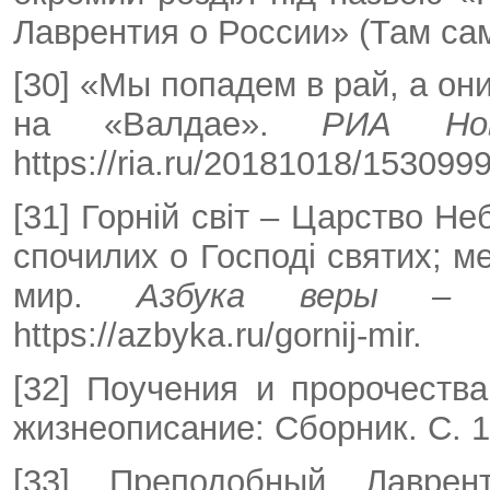
Лаврентия о России» (Там сам
[30] «Мы попадем в рай, а он
на «Валдае».
РИА Но
https://ria.ru/20181018/153099
[31] Горній світ – Царство Не
спочилих о Господі святих; м
мир.
Азбука веры – П
https://azbyka.ru/gornij-mir.
[32] Поучения и пророчества
жизнеописание: Сборник. С. 
[33] Преподобный Лаврент