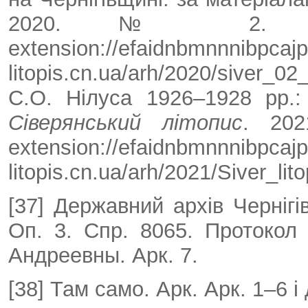
2020. № 2. С. 
extension://efaidnbmnnnibpcajpc
litopis.cn.ua/arh/2020/siver_
С.О. Нілуса 1926–1928 рр.:
Сіверянський літопис
. 20
extension://efaidnbmnnnibpcajpc
litopis.cn.ua/arh/2021/Siver_lit
[37] Державний архів Чернігі
Оп. 3. Спр. 8065. Проток
Андреевны. Арк. 7.
[38] Там само. Арк. Арк. 1–6 і 