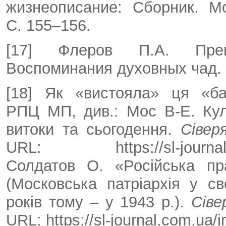
жизнеописание: Сборник. М
С. 155–156.
[17] Флеров П.А. Преп
Воспоминания духовных чад. 
[18] Як «вистояла» ця «ба
РПЦ МП, див.: Мос В-Е. Куль
витоки та сьогодення.
Сівер
URL: https://sl-journal.com.
Солдатов О. «Російська пр
(Московська патріархія у с
років тому – у 1943 р.).
Сіве
URL: https://sl-journal.com.ua/i