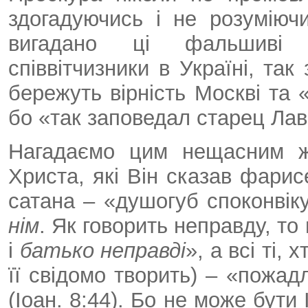
здогадуючись і не розуміюч
вигадано ці фальшиві п
співвітчизники в Україні, та
бережуть вірність Москві та
бо «так заповедал старец Ла
Нагадаємо цим нещасним же
Христа, які Він сказав фарис
сатана – «душогуб споконвіку
нім
. Як говорить неправду, то
і
батько неправді
», а всі ті,
її свідомо творить) – «пожад
(Іоан. 8:44). Бо не може бути