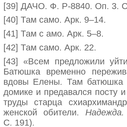
[39] ДАЧО. Ф. Р-8840. Оп. 3. С
[40] Там само. Арк. 9–14.
[41] Там с амо. Арк. 5–8.
[42] Там само. Арк. 22.
[43] «Всем предложили уйти
Батюшка временно пережива
вдовы Елены. Там батюшка 
домике и предавался посту и
труды старца схиархимандр
женской обители.
Надежда
С. 191).