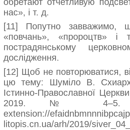
обретают отчетливую подсве
нас», і т. д.
[11] Попутно завважимо, 
«повчань», «пророцтв» і 
пострадянському церков
дослідження.
[12] Щоб не повторюватися, в
цю тему: Шуміло В. Схиарх
Істинно-Православної Церкви
2019. № 4–5. С
extension://efaidnbmnnnibpcajpc
litopis.cn.ua/arh/2019/siver_04