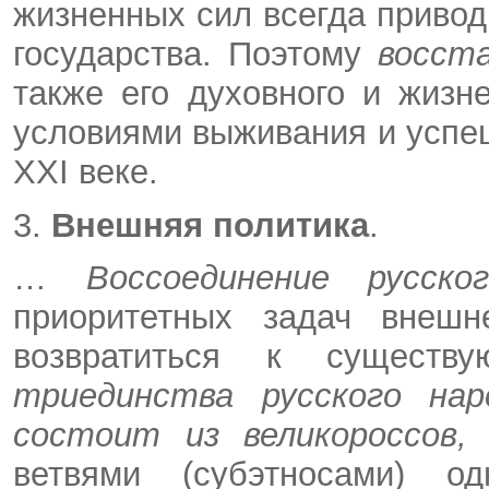
жизненных сил всегда привод
государства. Поэтому
восста
также его духовного и жизн
условиями выживания и успеш
XXI веке.
3.
Внешняя политика
.
…
Воссоединение русско
приоритетных задач внешн
возвратиться к существ
триединства русского нар
состоит из великороссов, 
ветвями (субэтносами) 