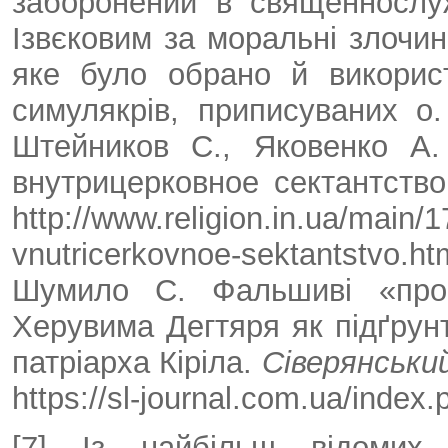
заборонений в священнослуж
Ізвєковим за моральні злочи
яке було обрано й викорис
симулякрів, приписуваних о.
Штейников С., Яковенко А.
внутрицерковное сектантств
http://www.religion.in.ua/main/
vnutricerkovnoe-sektantstvo
Шумило С. Фальшиві «проро
Херувима Дегтяря як підґрун
патріарха Кіріла.
Сіверянськи
https://sl-journal.com.ua/index.
[7] Із найбільш відомих