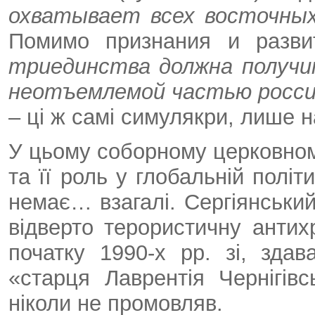
охватывает всех восточных
Помимо признания и разви
триединства должна получи
неотъемлемой частью росси
– ці ж самі симулякри, лише 
У цьому соборному церковному
та її роль у глобальній політ
немає… взагалі. Сергіянськи
відверто терористичну антих
початку 1990-х рр. зі, здав
«старця Лаврентія Чернігівс
ніколи не промовляв.