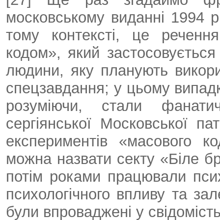
московському виданні 1994 р
тому контексті, це реченн
кодом», який застосовується
людини, яку планують викори
спецзавдання; у цьому випадку
розуміючи, стали фанати
сергіянської Московської пат
експериментів «масового ко
можна назвати секту «Біле бра
потім роками працювали пси
психологічного впливу та зале
були впроваджені у свідомість