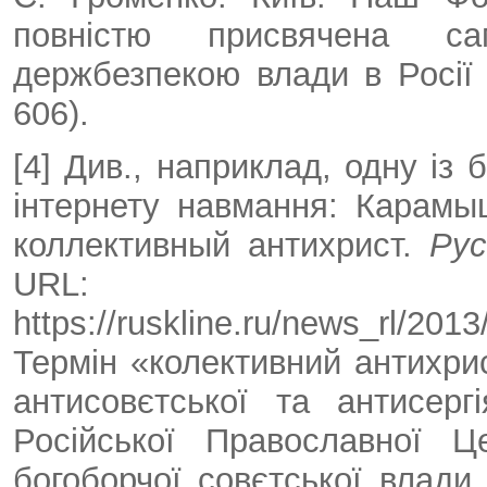
повністю присвячена с
держбезпекою влади в Росії 
606).
[4] Див., наприклад, одну із 
інтернету навмання: Карам
коллективный антихрист.
Рус
URL:
https://ruskline.ru/news_rl/2013
Термін «колективний антихри
антисовєтської та антисерг
Російської Православної Ц
богоборчої совєтської влади