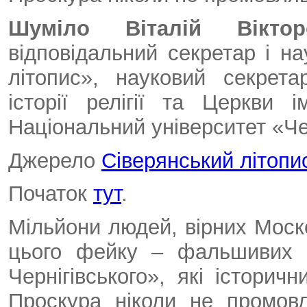
Шуміло Віталій Віктор
відповідальний секретар і н
літопис», науковий секрета
історії релігії та Церкви 
Національний університет «Чер
Джерело
Сіверянський літопи
Початок
тут
.
Мільйони людей, вірних Моско
цього фейку – фальшивих «
Чернігівського», які історич
Проскура ніколи не промовл