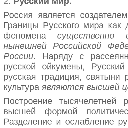
2.
Русский мир
.
Россия является создателем
Границы Русского мира как д
феномена
существенно 
нынешней Российской Феде
России
. Наряду с рассеян
русской ойкумены, Русский
русская традиция, святыни 
культура
являются высшей ц
Построение тысячелетней р
высшей формой политическ
Разделение и ослабление ру