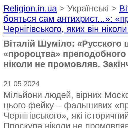
Religion.in.ua
> Українські >
Ві
бояться сам антихрист...»: «
Чернігівського, яких він ніко
Віталій Шуміло: «Русского ц
«пророцтва» преподобного Л
ніколи не промовляв. Закін
21 05 2024
Мільйони людей, вірних Москов
цього фейку – фальшивих «пр
Чернігівського», які історичн
Проскура ніколи не промовля