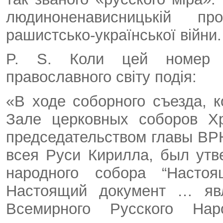
людиноненависницькій п
рашистсько-української війни.
P. S. Коли цей номер в
православного світу подія:
«В ходе соборного съезда, к
Зале церковных соборов Х
председательством главы ВР
всея Руси Кирилла, был утв
народного собора “Наст
Настоящий документ … яв
Всемирного Русского Н