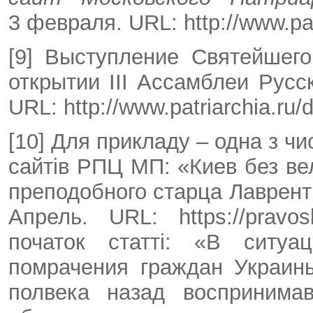
3 февраля. URL: http://www.pat
[9] Выступление Святейшег
открытии III Ассамблеи Русс
URL: http://www.patriarchia.ru/
[10] Для прикладу – одна з чи
сайтів РПЦ МП: «Киев без в
преподобного старца Лаврент
Апрель. URL: https://pravos
початок статті: «В ситуа
помрачения граждан Украин
полвека назад воспринима