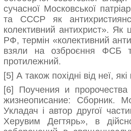
сучасної Московської патріар
та СССР як антихристиян
колективний антихрист». Як 
РФ, термін «колективний ант
взяли на озброєння ФСБ т
протилежний.
[5] А також похідні від неї, я
[6] Поучения и пророчества
жизнеописание: Сборник. М
Укладач і автор другої части
Херувим Дегтярь», в дійс