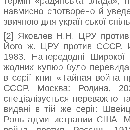
термін «радянська влада», 
навмисно спотворено й уведен
звичною для української спіл
[2] Яковлев Н.Н. ЦРУ против
Його ж. ЦРУ против СССР. И
1983. Напередодні Широкої
жодних купюр було перевида
в серії книг «Тайная война 
СССР. Москва: Родина, 20
спеціалізується переважно на 
видані в тій же серії: Швей
Роль администрации США. Мо
война против России. 191