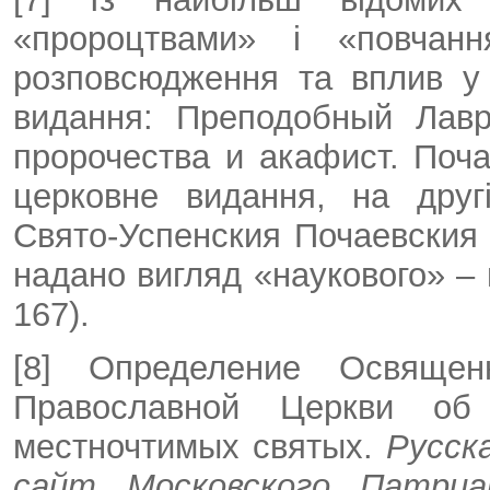
«пророцтвами» і «повча
розповсюдження та вплив у
видання: Преподобный Лавр
пророчества и акафист. Поча
церковне видання, на другі
Свято-Успенския Почаевския 
надано вигляд «наукового» – 
167).
[8] Определение Освящен
Православной Церкви об
местночтимых святых.
Русск
сайт Московского Патри