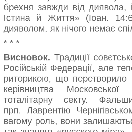
брехня завжди від диявола, 
Істина й Життя» (Іоан. 14:6
дияволом, як нічого немає спіл
* * *
Висновок.
Традиції совєтськ
Російській Федерації, але те
риторикою, що перетворило 
керівництва Московської 
тоталітарну секту. Фальши
прп. Лаврентію Чернігівсько
вагому роль, вони залишаються
так званого «русского міра»