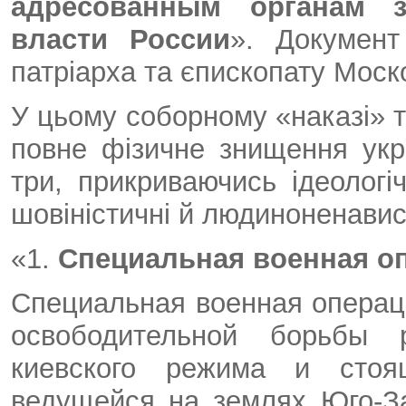
адресованным органам з
власти России
». Документ
патріарха та єпископату Моско
У цьому соборному «наказі» т
повне фізичне знищення укра
три, прикриваючись ідеологі
шовіністичні й людиноненависн
«1.
Специальная военная о
Специальная военная операц
освободительной борьбы р
киевского режима и стоя
ведущейся на землях Юго-З