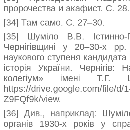
пророчества и акафист. С. 28.
[34] Там само. С. 27–30.
[35] Шуміло В.В. Істинно
Чернігівщині у 20–30-х рр.
наукового ступеня кандидата і
історія України. Чернігів: 
колегіум» імені Т.Г.
https://drive.google.com/file
Z9FQf9k/view.
[36] Див., наприклад: Шуміл
органів 1930-х років у спр