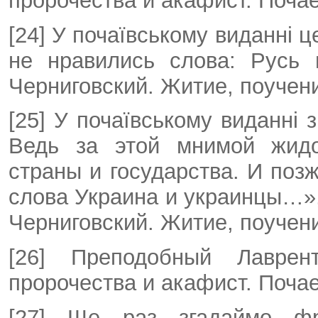
пророчества и акафист. Почае
[24] У почаївському виданні 
не нравились слова: Русь
Черниговский. Житие, поучени
[25] У почаївському виданні 
Ведь за этой мнимой жидо
страны и государства. И поз
слова Украина и украинцы…»,
Черниговский. Житие, поучени
[26] Преподобный Лаврент
пророчества и акафист. Почае
[27] Ще раз згадаймо ф