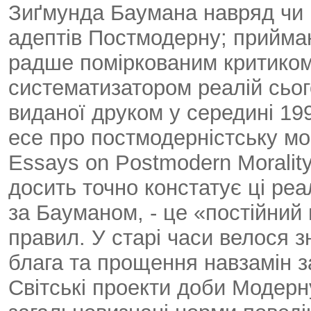
Зиґмунда Баумана навряд чи 
адептів Постмодерну; приймаюч
радше поміркованим критиком
систематизатором реалій сьог
виданої друком у середині 19
есе про постмодерністську мо
Essays on Postmodern Morality.
досить точно констатує ці реа
за Бауманом, - це «постійний
правил. У старі часи велося з
блага та прощення навзамін 
Світські проекти доби Модерн