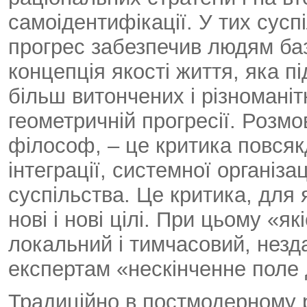
самоідентифікації. У тих сусп
прогрес забезпечив людям баз
концепція якості життя, яка 
більш витончених і різномані
геометричній прогресії. Розмо
філософ, – це критика повсякд
інтеграції, системної організа
суспільства. Це критика, для 
нові і нові цілі. При цьому «я
локальний і тимчасовий, незда
експертам «нескінченне поле 
Традиційно в постмодерному 