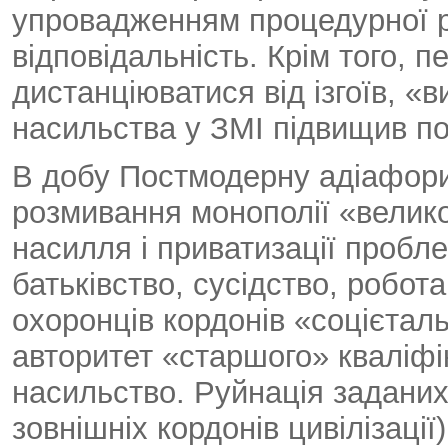
упровадженням процедурної р
відповідальність. Крім того, п
дистанціюватися від ізгоїв, «в
насильства у ЗМІ підвищив пор
В добу Постмодерну адіафори
розмивання монополії «велико
насилля і приватизації пробле
батьківство, сусідство, робот
охоронців кордонів «соцієтал
авторитет «старшого» кваліфі
насильство. Руйнація заданих 
зовнішніх кордонів цивілізац