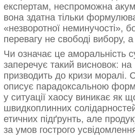
експертам, неспроможна акум
вона здатна тільки формулюва
«незворотної неминучості», б
перевагу не свободі вибору,
Чи означає це аморальність с
заперечує такий висновок: на 
призводить до кризи моралі.
описує парадоксальною форм
у ситуації хаосу виникає як 
швидкоплинних солідарностей
етичних підґрунть, але проду
за умов гострого усвідомленн