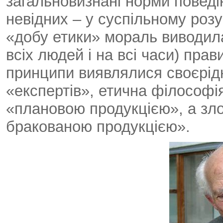
загальновизнані норми поведін
невідних – у суспільному розум
«добу етики» мораль виводила
всіх людей і на всі часи) прав
принципи виявлялися своєрід
«експертів», етична філософі
«плановою продукцією», а зло
бракованою продукцією».