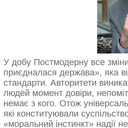
У добу Постмодерну все змін
приєдналася держава», яка в
стандарти. Авторитети виника
людей момент довіри, непомітн
немає з кого. Отож універсальн
які конституювали суспільств
«моральний інстинкт» надії н