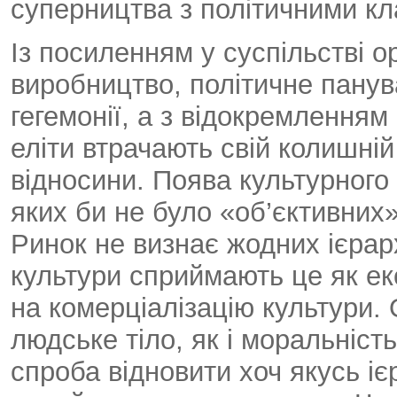
суперництва з політичними кл
Із посиленням у суспільстві о
виробництво, політичне панув
гегемонії, а з відокремленням
еліти втрачають свій колишній
відносини. Поява культурного
яких би не було «об’єктивних»
Ринок не визнає жодних ієрархі
культури сприймають це як ек
на комерціалізацію культури. 
людське тіло, як і моральніст
спроба відновити хоч якусь іє