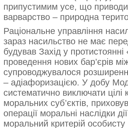
припустимим усе, що приводит
варварство – природна терито
Раціональне управління наси
зараз насильство не має пере
будував Захід у протистоянні
проведення нових бар’єрів мі
супроводжувалося розширенн
– адіафоризацією. У добу Мо
систематично виключати цілі к
моральних суб’єктів, приховув
операції моральні наслідки ді
моральний критерій особисту в