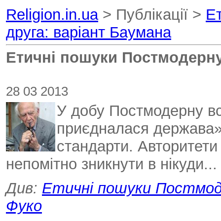
Religion.in.ua
> Публікації >
Е
друга: варіант Баумана
Етичні пошуки Постмодерну.
28 03 2013
У добу Постмодерну вс
приєдналася держава»,
стандарти. Авторитети
непомітно зникнути в нікуди...
Див:
Етичні пошуки Постмод
Фуко