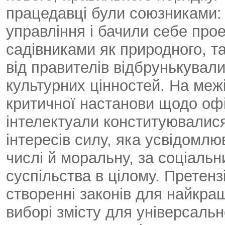
працедавці були союзниками: 
управління і бачили себе про
садівниками як природного, та
від правителів відбрунькували
культурних цінностей. На межі 
критичної настанови щодо офі
інтелектуали конституювалися
інтересів силу, яка усвідомлю
числі й моральну, за соціальн
суспільства в цілому. Претенз
створенні законів для найкращ
виборі змісту для універсальн