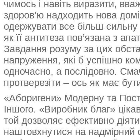
чимось і навіть виразити, вва
здоров’ю надходить нова домі
одержувати все більш сильну 
як її антитеза пов’язана з ап
Завдання розуму за цих обста
напруження, які б успішно ко
одночасно, а послідовно. Сма
протверезіти – ось як має бут
«Аборигени» Модерну та Пост
Іншого. «Виробник благ» ціка
той дозволяє ефективно діяти
наштовхнутися на надмірний оп