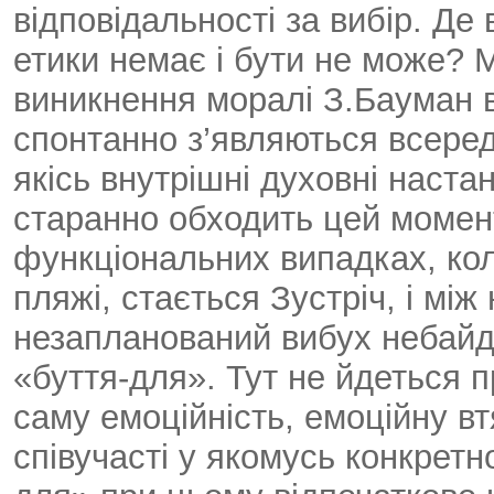
відповідальності за вибір. Д
етики немає і бути не може?
виникнення моралі З.Бауман в
спонтанно з’являються всеред
якісь внутрішні духовні наста
старанно обходить цей момен
функціональних випадках, ко
пляжі, стається Зустріч, і мі
незапланований вибух небайду
«буття-для». Тут не йдеться п
саму емоційність, емоційну вт
співучасті у якомусь конкретн