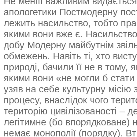
Не менш важливим видається 
апологетики Постмодерну пос
лежить насильство, тобто пра
якими вони вже є. Насильств
добу Модерну майбутнім звіл
обмежень. Навіть ті, хто вист
природі, бачили її не в тому, 
якими вони «не могли б стати
узяв на себе культурну місію з
процесу, внаслідок чого тери
територію цивілізованості – 
легітимне (бо впорядковане) н
немає монополії (порядку). В