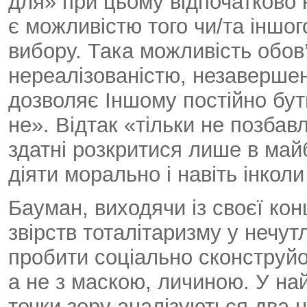
для» при цьому відпочатково 
є можливістю того чи/та іншог
вибору. Така можливість обов’
нереалізованістю, незавершен
дозволяє Іншому постійно бут
не». Відтак «тільки не позбав
здатні розкритися лише в май
діяти морально і навіть інкол
Бауман, виходячи із своєї кон
звірств тоталітаризму у нечутл
пробити соціально сконструйо
а не з маскою, личиною. У на
точки зору аналізуються два 