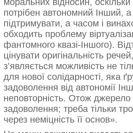
моральних відносин, оскільк
потрібен автономний Інший, а
підтримувати, а часом і вина
обходить проблему віртуаліза
фантомного квазі-Іншого). Від
цінувати оригінальність речей
з’являється можливість не тіл
для нової солідарності, яка 
задоволення від автономії Іншо
неповторність. Отож джерело 
задоволення; треба тільки тр
через неміцність її основ».