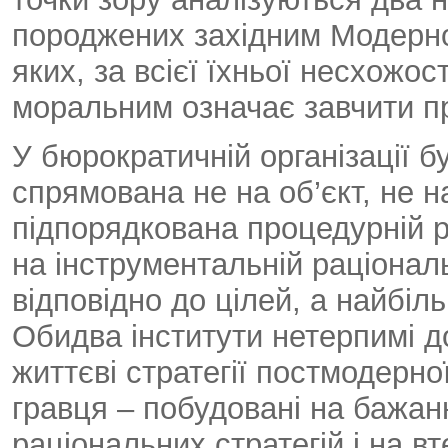
породжених західним Модерном
яких, за всієї їхньої несхожост
моральним означає завчити пра
У бюрократичній організації б
спрямована не на об’єкт, не н
підпорядкована процедурній р
на інструментальній раціонал
відповідно до цілей, а найбіл
Обидва інститути нетерпимі д
життєві стратегії постмодерн
гравця – побудовані на бажанні
раціональних стратегій і на вт