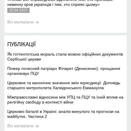
невинну кров українців і тим, хто сприяє цьому»
25 04 2025
Всі матеріали
ПУБЛІКАЦІЇ
Як готтентотська мораль стала мовою офіційних документів
Сербської церкви
Помер почесний патріарх Філарет (Денисенко): прощання
організовує ПЦУ
Церковне та канонічне значення змін юрисдикції. Доповідь
старшого митрополита Халкідонського Еммануїла
Міжправославні відносини між УПЦ та ПЦУ та їхній вплив на
релігійну свободу в контексті війни
Церковні баталії в Україні: аналіз минулого та прогнози на
майбутнє. Частина 2
Всі матеріали