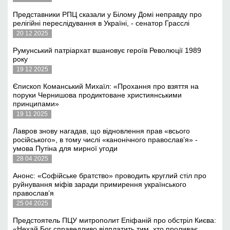
Представники РПЦ сказали у Білому Домі неправду про
релігійні переслідування в Україні, - сенатор Грасслі
20 12 2025
Румунський патріархат вшановує героїв Революції 1989
року
19 12 2025
Єпископ Команський Михаїл: «Прохання про взяття на
поруки Чернишова продиктоване християнськими
принципами»
19 11 2025
Лавров знову нагадав, що відновлення прав «всього
російського», в тому числі «канонічного православ’я» -
умова Путіна для мирної угоди
28 04 2025
Анонс: «Софійське братство» проводить круглий стіл про
руйнування міфів заради примирення українського
православ’я
25 04 2025
Предстоятель ПЦУ митрополит Епіфаній про обстріл Києва:
«Нехай Бог справедливо відплатить тим, хто проливає