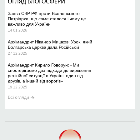
ОГЛЯД БЛОГОСФЕРИ
Заява СВР РФ проти Вселенського
Патріарха: що саме сталося і чому це
важливо для України
14 01 2026
Архімандрит Ніканор Мишков: Урок, який
Болгарська церква дала Російській
27 12 2025
Архімандрит Кирило Говорун: «Ми
спостерігаємо два підходи до вирішення
релігійної ситуації в Україні: один від
друзів, а інший від ворогів»
19 12 2025
Всі огляди