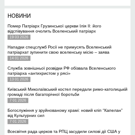
НОВИНИ
Помер Патріарх Грузинської церкви Ілія II: його
відспівування очолить Вселенський патріарх
19 03 2026
Нападки спецслужб Росії не примусять Вселенський
патріархат зупинити свою вселенську місію – заява
14 01 2026
Служба зовнішньої розвідки РФ обізвала Вселенського
патріарха «антихристом у рясі»
13 01 2026
Київський Миколаївський костел передали римо-католицькій
громаді після багаторічної боротьби
7 01 2026
Богослужіння у зруйнованому храмі: новий кліп “Капелан”
від Культурних сил
7 01 2026
Всесвітня рада церков та РПЦ засудили силові дії США у