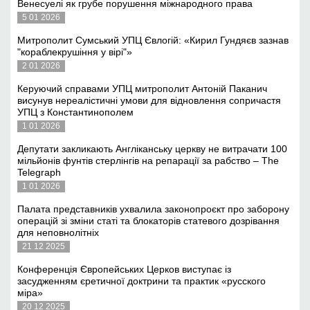
Венесуелі як грубе порушення міжнародного права
5 01 2026
Митрополит Сумський УПЦ Євлогій: «Кирил Гундяєв зазнав
"кораблекрушіння у вірі"»
2 01 2026
Керуючий справами УПЦ митрополит Антоній Паканич
висунув нереалістичні умови для відновлення сопричастя
УПЦ з Константинополем
1 01 2026
Депутати закликають Англіканську церкву не витрачати 100
мільйонів фунтів стерлінгів на репарації за рабство – The
Telegraph
1 01 2026
Палата представників ухвалила законопроєкт про заборону
операцій зі зміни статі та блокаторів статевого дозрівання
для неповнолітніх
21 12 2025
Конференція Європейських Церков виступає із
засудженням єретичної доктрини та практик «русского
міра»
20 12 2025