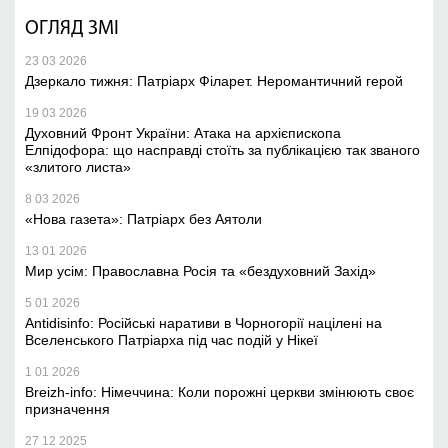
ОГЛЯД ЗМІ
23 03 2026
Дзеркало тижня: Патріарх Філарет. Неромантичний герой
19 03 2026
Духовний Фронт України: Атака на архієпископа
Елпідофора: що насправді стоїть за публікацією так званого
«злитого листа»
8 03 2026
«Нова газета»: Патріарх без Аятоли
13 01 2026
Мир усім: Православна Росія та «бездуховний Захід»
5 01 2026
Antidisinfo: Російські наративи в Чорногорії націлені на
Вселенського Патріарха під час подій у Нікеї
1 01 2026
Breizh-info: Німеччина: Коли порожні церкви змінюють своє
призначення
27 12 2025