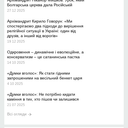
Болгарська церква дала Російській
27 12 2025
Архімандрит Кирило Говорун: «Ми
спостерігаємо два підходи до вирішення
релігійної ситуації в Україні: один від
друзів, а інший від ворогів»
19 12 2025
Одкровення – динамічне і еволюційне, а
консерватизм – це сатанинська пастка
14 10 2025
«Думки вголос»: Як стати гідними
запрошеними на весільний бенкет царя
4 10 2025
«Думки вголос»: Не потрібно кидати
каміння в тих, хто пішов чи залишився
21 07 2025
Всі огляди