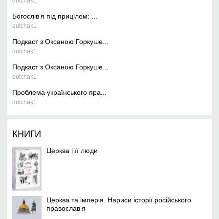
dutchak1
Богослів’я під прицілом: ...
dutchak1
Подкаст з Оксаною Горкуше...
dutchak1
Подкаст з Оксаною Горкуше...
dutchak1
Проблема українського пра...
dutchak1
КНИГИ
Церква і її люди
Церква та імперія. Нариси історії російського
православ’я