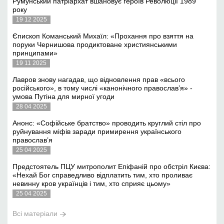
Румунський патріархат вшановує героїв Революції 1989
року
19 12 2025
Єпископ Команський Михаїл: «Прохання про взяття на
поруки Чернишова продиктоване християнськими
принципами»
19 11 2025
Лавров знову нагадав, що відновлення прав «всього
російського», в тому числі «канонічного православ’я» -
умова Путіна для мирної угоди
28 04 2025
Анонс: «Софійське братство» проводить круглий стіл про
руйнування міфів заради примирення українського
православ’я
25 04 2025
Предстоятель ПЦУ митрополит Епіфаній про обстріл Києва:
«Нехай Бог справедливо відплатить тим, хто проливає
невинну кров українців і тим, хто сприяє цьому»
25 04 2025
Всі матеріали