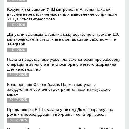
Керуючий справами УПЦ митрополит Антоній Паканич
висунув нереалістичні умови для відновлення сопричастя
УПЦ з Константинополем
1 01 2026
Депутати закликають Англіканську церкву не витрачати 100
мільйонів фунтів стерлінгів на репарації за рабство – The
Telegraph
1 01 2026
Палата представників ухвалила законопроєкт про заборону
операцій зі зміни статі та блокаторів статевого дозрівання
для неповнолітніх
21 12 2025
Конференція Європейських Церков виступає із
засудженням єретичної доктрини та практик «русского
міра»
20 12 2025
Представники РПЦ сказали у Білому Домі неправду про
релігійні переслідування в Україні, - сенатор Грасслі
20 12 2025