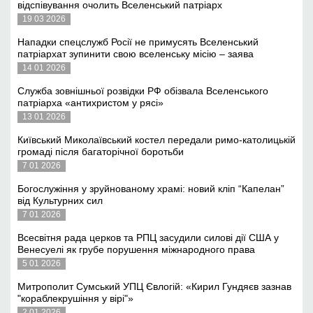
відспівування очолить Вселенський патріарх
19 03 2026
Нападки спецслужб Росії не примусять Вселенський
патріархат зупинити свою вселенську місію – заява
14 01 2026
Служба зовнішньої розвідки РФ обізвала Вселенського
патріарха «антихристом у рясі»
13 01 2026
Київський Миколаївський костел передали римо-католицькій
громаді після багаторічної боротьби
7 01 2026
Богослужіння у зруйнованому храмі: новий кліп “Капелан”
від Культурних сил
7 01 2026
Всесвітня рада церков та РПЦ засудили силові дії США у
Венесуелі як грубе порушення міжнародного права
5 01 2026
Митрополит Сумський УПЦ Євлогій: «Кирил Гундяєв зазнав
"кораблекрушіння у вірі"»
2 01 2026