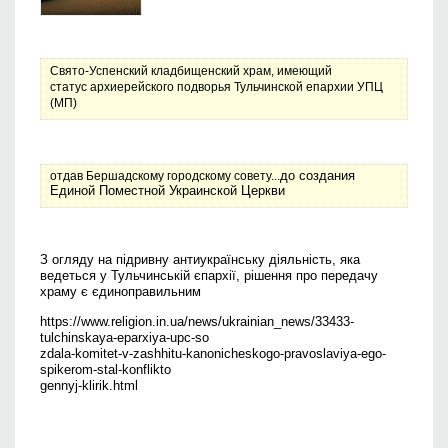
Свято-Успенский кладбищенский храм, имеющий
статус
архиерейского подворья
Тульчинской епархии УПЦ
(МП)
до создания
отдав Бершадскому городскому совету...
Единой Поместной Украинской Церкви
З огляду на підривну антиукраїнську діяльність, яка
ведеться у Тульчинській єпархії, рішення про передачу
храму є єдиноправильним
https://www.religion.in.ua/news/ukrainian_news/33433-
tulchinskaya-eparxiya-upc-so
zdala-komitet-v-zashhitu-kanonicheskogo-pravoslaviya-ego-
spikerom-stal-konflikto
gennyj-klirik.html