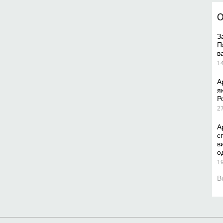
О
З
П
в
1
А
я
Р
2
А
с
в
о
1
В