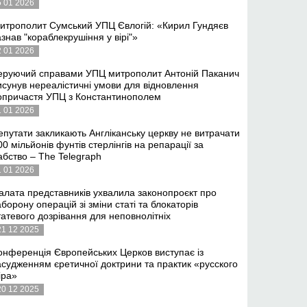
5 01 2026
итрополит Сумський УПЦ Євлогій: «Кирил Гундяєв
азнав "кораблекрушіння у вірі"»
2 01 2026
еруючий справами УПЦ митрополит Антоній Паканич
исунув нереалістичні умови для відновлення
опричастя УПЦ з Константинополем
1 01 2026
епутати закликають Англіканську церкву не витрачати
00 мільйонів фунтів стерлінгів на репарації за
абство – The Telegraph
1 01 2026
алата представників ухвалила законопроєкт про
аборону операцій зі зміни статі та блокаторів
татевого дозрівання для неповнолітніх
21 12 2025
онференція Європейських Церков виступає із
асудженням єретичної доктрини та практик «русского
іра»
20 12 2025