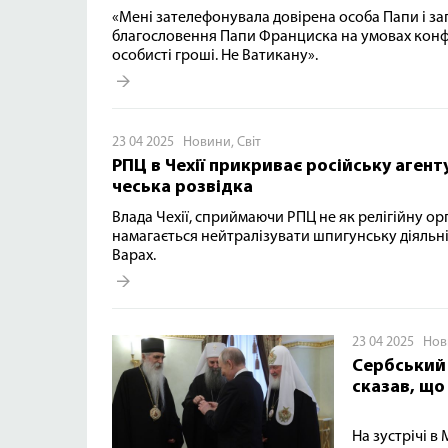
«Мені зателефонувала довірена особа Папи і за
благословення Папи Франциска на умовах конфе
особисті гроші. Не Ватикану».
23 04 2025
Новини
,
Світ
РПЦ в Чехії прикриває російську агенту
чеська розвідка
Влада Чехії, сприймаючи РПЦ не як релігійну ор
намагається нейтралізувати шпигунську діяльні
Варах.
23 04 2025
Нов
Сербський 
сказав, що
На зустрічі в