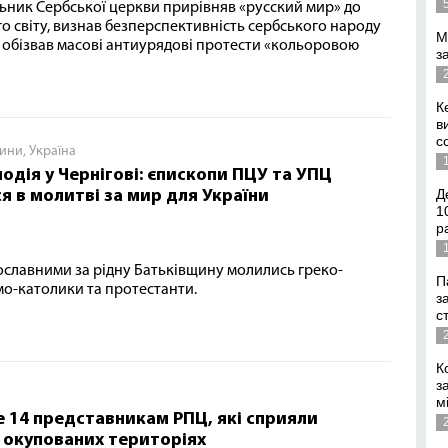
ьник Сербської церкви прирівняв «русский мир» до
о світу, визнав безперспективність сербського народу
М
а обізвав масові антиурядові протести «кольоровою
з
К
в
с
ини
,
Україна
подія у Чернігові: єпископи ПЦУ та УПЦ
Д
я в молитві за мир для України
1
р
ославними за рідну Батьківщину молились греко-
П
мо-католики та протестанти.
з
с
К
з
м
е 14 представникам РПЦ, які сприяли
 окупованих територіях