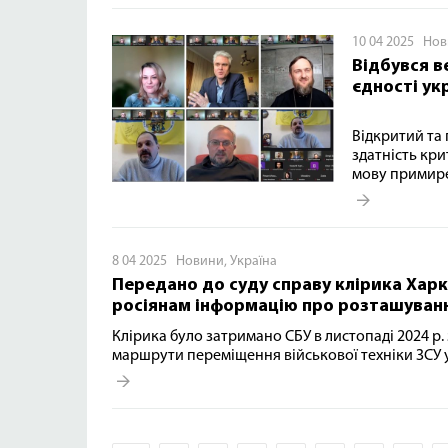
10 04 2025
Нов
Відбувся в
єдності ук
Відкритий та 
здатність кри
мову примир
8 04 2025
Новини
,
Україна
Передано до суду справу клірика Харк
росіянам інформацію про розташуван
Клірика було затримано СБУ в листопаді 2024 р. 
маршрути переміщення військової техніки ЗСУ 