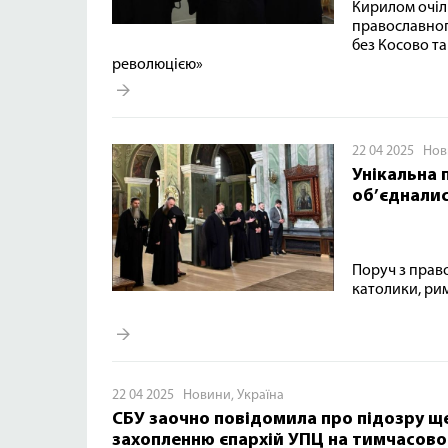
Кирилом очіл
православног
без Косово т
революцією»
22 04 2025
Нов
Унікальна 
об’єдналис
Поруч з прав
католики, ри
22 04 2025
Новини
,
Україна
СБУ заочно повідомила про підозру щ
захопленню єпархій УПЦ на тимчасово