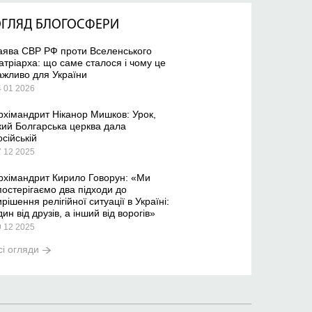
ГЛЯД БЛОГОСФЕРИ
аява СВР РФ проти Вселенського
атріарха: що саме сталося і чому це
ажливо для України
4 01 2026
рхімандрит Ніканор Мишков: Урок,
кий Болгарська церква дала
осійській
7 12 2025
рхімандрит Кирило Говорун: «Ми
постерігаємо два підходи до
ирішення релігійної ситуації в Україні:
дин від друзів, а інший від ворогів»
9 12 2025
сі огляди