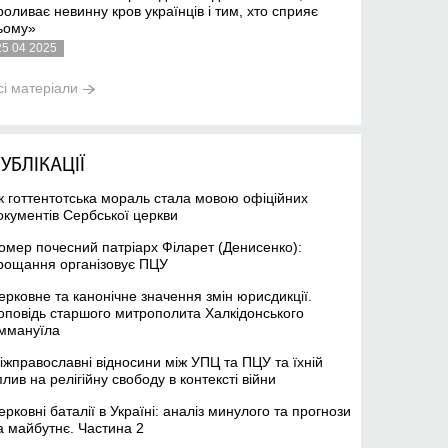
роливає невинну кров українців і тим, хто сприяє
ьому»
25 04 2025
сі матеріали
УБЛІКАЦІЇ
к готтентотська мораль стала мовою офіційних
окументів Сербської церкви
омер почесний патріарх Філарет (Денисенко):
рощання організовує ПЦУ
ерковне та канонічне значення змін юрисдикції.
оповідь старшого митрополита Халкідонського
ммануїла
іжправославні відносини між УПЦ та ПЦУ та їхній
плив на релігійну свободу в контексті війни
ерковні баталії в Україні: аналіз минулого та прогнози
а майбутнє. Частина 2