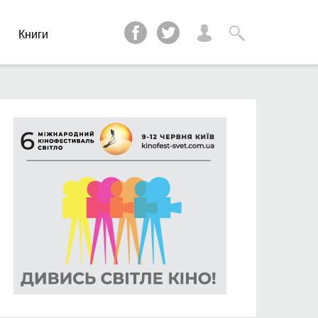
и
Книги