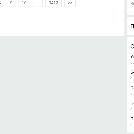
8
9
10
...
3413
>>
В
П
О
У
d
Б
d
П
d
П
d
П
d