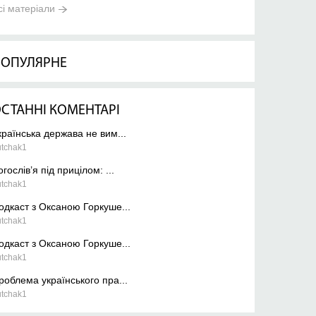
сі матеріали
ОПУЛЯРНЕ
СТАННІ КОМЕНТАРІ
країнська держава не вим...
utchak1
огослів’я під прицілом: ...
utchak1
одкаст з Оксаною Горкуше...
utchak1
одкаст з Оксаною Горкуше...
utchak1
роблема українського пра...
utchak1