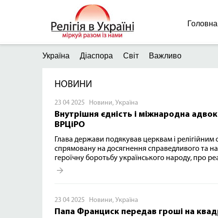
Головна
Україна
Діаспора
Світ
Важливо
НОВИНИ
23 04 2025
Новини
,
Україна
Внутрішня єдність і міжнародна адвок
ВРЦіРО
Глава держави подякував церквам і релігійним о
спрямовану на досягнення справедливого та над
героїчну боротьбу українського народу, про реал
23 04 2025
Новини
,
Україна
Папа Франциск передав гроші на квадр