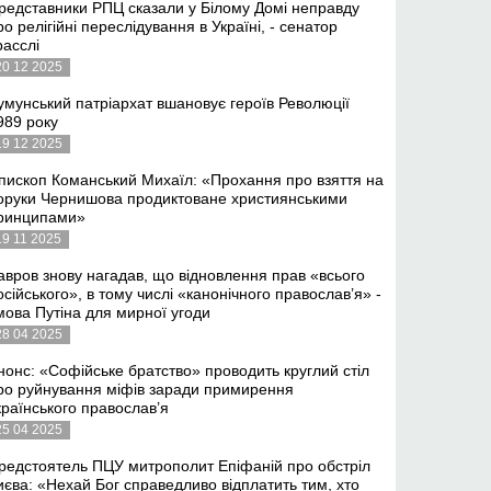
редставники РПЦ сказали у Білому Домі неправду
ро релігійні переслідування в Україні, - сенатор
расслі
20 12 2025
умунський патріархат вшановує героїв Революції
989 року
19 12 2025
пископ Команський Михаїл: «Прохання про взяття на
оруки Чернишова продиктоване християнськими
ринципами»
19 11 2025
авров знову нагадав, що відновлення прав «всього
осійського», в тому числі «канонічного православ’я» -
мова Путіна для мирної угоди
28 04 2025
нонс: «Софійське братство» проводить круглий стіл
ро руйнування міфів заради примирення
країнського православ’я
25 04 2025
редстоятель ПЦУ митрополит Епіфаній про обстріл
иєва: «Нехай Бог справедливо відплатить тим, хто