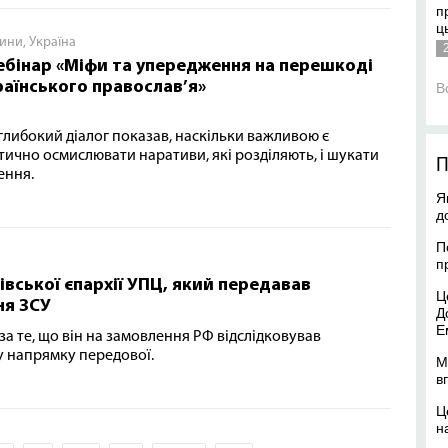
п
ц
ини
,
Україна
ебінар «Міфи та упередження на перешкоді
раїнського православ’я»
В
глибокий діалог показав, наскільки важливою є
тично осмислювати наративи, які розділяють, і шукати
П
ення.
Я
д
П
п
івської єпархії УПЦ, який передавав
Ц
ня ЗСУ
Д
Е
за те, що він на замовлення РФ відслідковував
у напрямку передової.
М
в
Ц
н