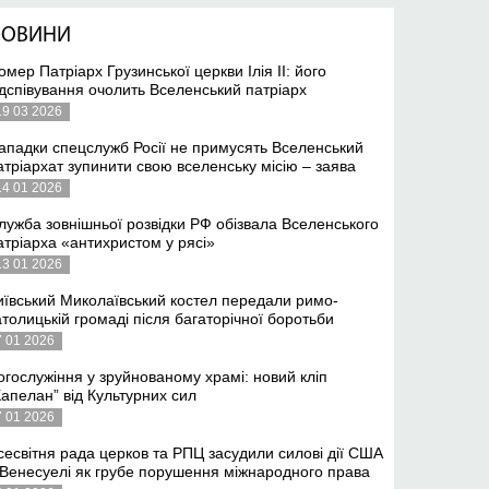
НОВИНИ
омер Патріарх Грузинської церкви Ілія II: його
ідспівування очолить Вселенський патріарх
19 03 2026
ападки спецслужб Росії не примусять Вселенський
атріархат зупинити свою вселенську місію – заява
14 01 2026
лужба зовнішньої розвідки РФ обізвала Вселенського
атріарха «антихристом у рясі»
13 01 2026
иївський Миколаївський костел передали римо-
атолицькій громаді після багаторічної боротьби
7 01 2026
огослужіння у зруйнованому храмі: новий кліп
Капелан” від Культурних сил
7 01 2026
сесвітня рада церков та РПЦ засудили силові дії США
 Венесуелі як грубе порушення міжнародного права