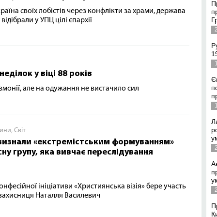
П
аїна своїх лобістів через конфлікти за храми, держава
п
Г
відібрали у УПЦ цілі єпархії
Р
1
ділок у віці 88 років
Є
п
монії, але на одужання не вистачило сил
п
Л
р
ини
,
Світ
у
 визнали «екстремістським формуванням»
ну групу, яка вивчає переслідування
А
п
у
онфесійної ініціативи «Християнська візія» бере участь
захисниця Наталля Василевич
П
К