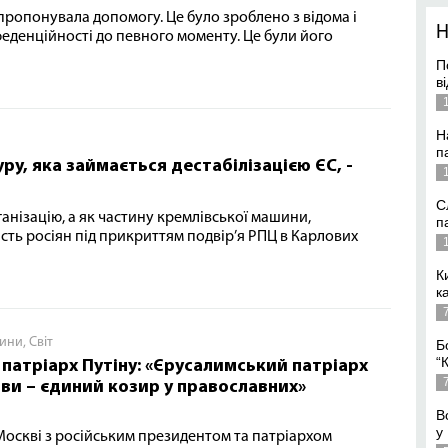
пропонувала допомогу. Це було зроблено з відома і
денційності до певного моменту. Це були його
П
в
Н
п
ру, яка займається дестабілізацією ЄС, -
С
ганізацію, а як частину кремлівської машини,
п
сть росіян під прикриттям подвір’я РПЦ в Карлових
К
к
ини
,
Світ
Б
“
патріарх Путіну: «Єрусалимський патріарх
 ви – єдиний козир у православних»
В
у
 Москві з російським президентом та патріархом