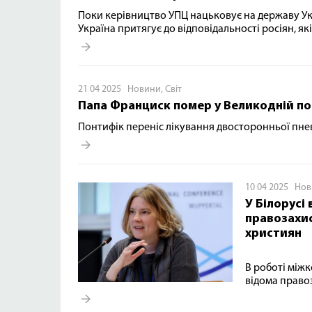
Поки керівництво УПЦ нацьковує на державу Укр
Україна притягує до відповідальності росіян, які 
21 04 2025
Новини
,
Світ
Папа Франциск помер у Великодній поне
Понтифік переніс лікування двосторонньої пнев
10 04 2025
Нов
У Білорусі
правозахис
християн
В роботі міжк
відома право