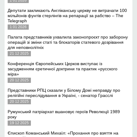
1 01 2026
Депутати закликають Англіканську церкву не витрачати 100
мільйонів фунтів стерлінгів на репарації за рабство – The
Telegraph
1 01 2026
Палата представників ухвалила законопроєкт про заборону
операцій зі зміни статі та блокаторів статевого дозрівання
для неповнолітніх
21 12 2025
Конференція Європейських Церков виступає із
засудженням єретичної доктрини та практик «русского
міра»
20 12 2025
Представники РПЦ сказали у Білому Домі неправду про
релігійні переслідування в Україні, - сенатор Грасслі
20 12 2025
Румунський патріархат вшановує героїв Революції 1989
року
19 12 2025
Єпископ Команський Михаїл: «Прохання про взяття на