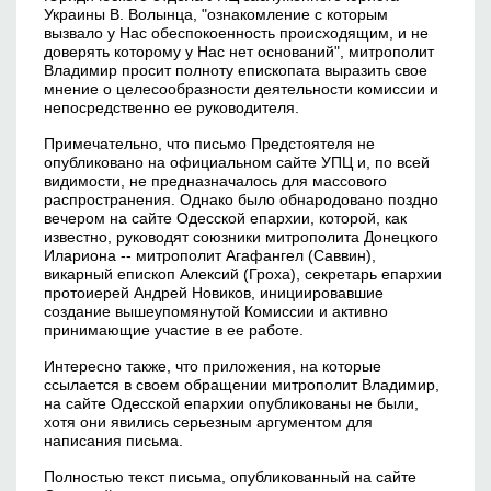
Украины В. Волынца, "ознакомление с которым
вызвало у Нас обеспокоенность происходящим, и не
доверять которому у Нас нет оснований", митрополит
Владимир просит полноту епископата выразить свое
мнение о целесообразности деятельности комиссии и
непосредственно ее руководителя.
Примечательно, что письмо Предстоятеля не
опубликовано на официальном сайте УПЦ и, по всей
видимости, не предназначалось для массового
распространения. Однако было обнародовано поздно
вечером на сайте Одесской епархии, которой, как
известно, руководят союзники митрополита Донецкого
Илариона -- митрополит Агафангел (Саввин),
викарный епископ Алексий (Гроха), секретарь епархии
протоиерей Андрей Новиков, инициировавшие
создание вышеупомянутой Комиссии и активно
принимающие участие в ее работе.
Интересно также, что приложения, на которые
ссылается в своем обращении митрополит Владимир,
на сайте Одесской епархии опубликованы не были,
хотя они явились серьезным аргументом для
написания письма.
Полностью текст письма, опубликованный на сайте