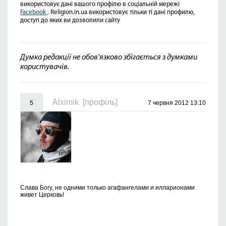
використовує дані вашого профілю в соціальній мережі
Facebook
. Religion.in.ua використовує тільки ті дані профилю,
доступ до яких ви дозволили сайту
Думка редакції не обов'язково збігається з думками
користувачів.
Alximik
[профіль]
5
7 червня 2012 13:10
Слава Богу, не одними только агафангелами и илларионами
живет Церковь!