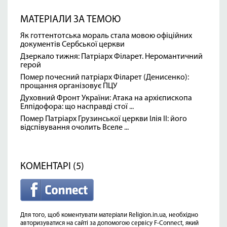
МАТЕРІАЛИ ЗА ТЕМОЮ
Як готтентотська мораль стала мовою офіційних
документів Сербської церкви
Дзеркало тижня: Патріарх Філарет. Неромантичний
герой
Помер почесний патріарх Філарет (Денисенко):
прощання організовує ПЦУ
Духовний Фронт України: Атака на архієпископа
Елпідофора: що насправді стої ...
Помер Патріарх Грузинської церкви Ілія II: його
відспівування очолить Вселе ...
КОМЕНТАРІ (5)
Для того, щоб коментувати матеріали Religion.in.ua, необхідно
авторизуватися на сайті за допомогою сервісу F-Connect, який