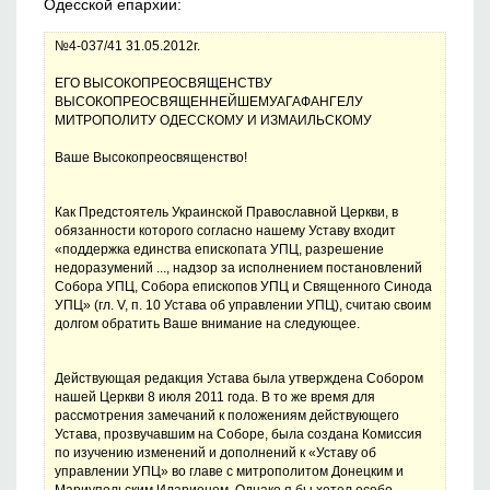
Одесской епархии:
№4-037/41 31.05.2012г.
ЕГО ВЫСОКОПРЕОСВЯЩЕНСТВУ
ВЫСОКОПРЕОСВЯЩЕННЕЙШЕМУАГАФАНГЕЛУ
МИТРОПОЛИТУ ОДЕССКОМУ И ИЗМАИЛЬСКОМУ
Ваше Высокопреосвященство!
Как Предстоятель Украинской Православной Церкви, в
обязанности которого согласно нашему Уставу входит
«поддержка единства епископата УПЦ, разрешение
недоразумений ..., надзор за исполнением постановлений
Собора УПЦ, Собора епископов УПЦ и Священного Синода
УПЦ» (гл. V, п. 10 Устава об управлении УПЦ), считаю своим
долгом обратить Ваше внимание на следующее.
Действующая редакция Устава была утверждена Собором
нашей Церкви 8 июля 2011 года. В то же время для
рассмотрения замечаний к положениям действующего
Устава, прозвучавшим на Соборе, была создана Комиссия
по изучению изменений и дополнений к «Уставу об
управлении УПЦ» во главе с митрополитом Донецким и