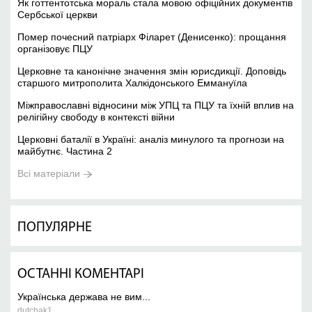
Як готтентотська мораль стала мовою офіційних документів
Сербської церкви
Помер почесний патріарх Філарет (Денисенко): прощання
організовує ПЦУ
Церковне та канонічне значення змін юрисдикції. Доповідь
старшого митрополита Халкідонського Еммануїла
Міжправославні відносини між УПЦ та ПЦУ та їхній вплив на
релігійну свободу в контексті війни
Церковні баталії в Україні: аналіз минулого та прогнози на
майбутнє. Частина 2
Всі матеріали
ПОПУЛЯРНЕ
ОСТАННІ КОМЕНТАРІ
Українська держава не вим...
dutchak1