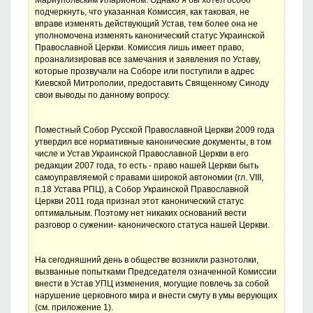
Мариупольским Иларионом. Однако я бы хотел особо
подчеркнуть, что указанная Комиссия, как таковая, не
вправе изменять действующий Устав, тем более она не
уполномочена изменять канонический статус Украинской
Православной Церкви. Комиссия лишь имеет право,
проанализировав все замечания и заявления по Уставу,
которые прозвучали на Соборе или поступили в адрес
Киевской Митрополии, предоставить Священному Синоду
свои выводы по данному вопросу.
Поместный Собор Русской Православной Церкви 2009 года
утвердил все нормативные канонические документы, в том
числе и Устав Украинской Православной Церкви в его
редакции 2007 года, то есть - право нашей Церкви быть
самоуправляемой с правами широкой автономии (гл. VIII,
п.18 Устава РПЦ), а Собор Украинской Православной
Церкви 2011 года признал этот канонический статус
оптимальным. Поэтому нет никаких оснований вести
разговор о сужении- канонического статуса нашей Церкви.
На сегодняшний день в обществе возникли разнотолки,
вызванные попытками Председателя означенной Комиссии
внести в Устав УПЦ изменения, могущие повлечь за собой
нарушение церковного мира и внести смуту в умы верующих
(см. приложение 1).