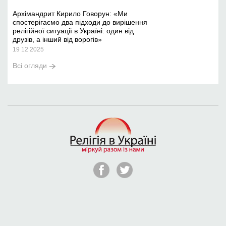
Архімандрит Кирило Говорун: «Ми
спостерігаємо два підходи до вирішення
релігійної ситуації в Україні: один від
друзів, а інший від ворогів»
19 12 2025
Всі огляди