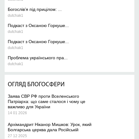
Богослів’я під прицілом: ...
dutchak1
Подкаст з Оксаною Горкуше...
dutchak1
Подкаст з Оксаною Горкуше...
dutchak1
Проблема українського пра...
dutchak1
ОГЛЯД БЛОГОСФЕРИ
Заява СВР РФ проти Вселенського
Патріарха: що саме сталося і чому це
важливо для України
14 01 2026
Архімандрит Ніканор Мишков: Урок, який
Болгарська церква дала Російській
27 12 2025