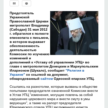
Предстоятель
Украинской
Православной Церкви
митрополит Владимир
(Сабодан) 31 мая 2012
г. обратился к полноте
епископата с письмом,
в котором выражает
обеспокоенность
деятельностью
Комиссии по изучению
изменений и
дополнений к «Уставу об управлении УПЦ» во
главе с митрополитом Донецким и Мариупольским
Иларионом (Шукало), сообщает
"Религия в
Украине"
со ссылкой на документ,
обнародованный
сайтом
Одесской епархии УПЦ.
Ссылаясь на разнотолки, которые вызваны в обществе
попытками председателя означенной Комиссии внести
в Устав УПЦ "изменения, могущие повлечь за собой
нарушение церковного мира и внести смуту в умы
верующих", а также на рапорт председателя
Юридического отдела УПЦ заслуженного юриста