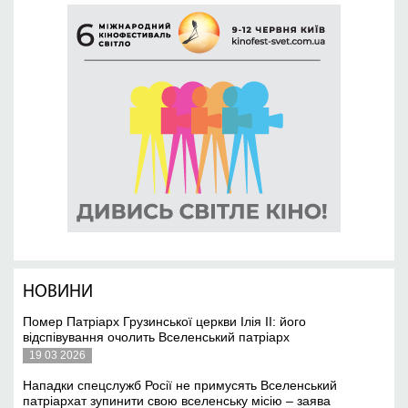
НОВИНИ
Помер Патріарх Грузинської церкви Ілія II: його
відспівування очолить Вселенський патріарх
19 03 2026
Нападки спецслужб Росії не примусять Вселенський
патріархат зупинити свою вселенську місію – заява