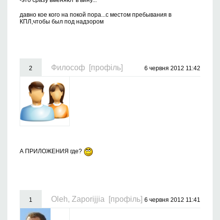
-это сразу вменяют в вину...
давно кое кого на покой пора...с местом пребывания в
КПЛ,чтобы был под надзором
Философ
[профіль]
2
6 червня 2012 11:42
А ПРИЛОЖЕНИЯ где?
Oleh, Zaporijjia
[профіль]
1
6 червня 2012 11:41