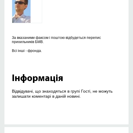
За вказаними факсом і поштою відбудеться перепис
прихильників БМВ.
Всі інші - фронда.
Інформація
Відвідувачі, що знаходяться в групі Гості, не можуть
залишати коментарі в даній новині.