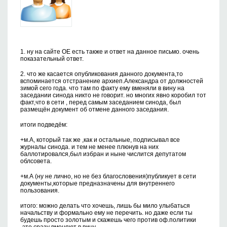
1. ну на сайте ОЕ есть также и ответ на данное письмо. очень
показательный ответ.
2. что же касается опубликования данного документа,то
вспоминается отстранение архиеп.Александра от должностей
зимой сего года. что там по факту ему вменяли в вину на
заседании синода никто не говорит. но многих явно коробил тот
факт,что в сети , перед самым заседанием синода, был
размещён документ об отмене данного заседания.
итоги подведём:
+м.А, который так же ,как и остальные, подписывал все
журналы синода. и тем не менее плюнув на них
баллотировался,был избран и ныне числится депутатом
облсовета.
+м.А (ну не лично, но не без благословения)публикует в сети
документы,которые предназначены для внутреннего
пользования.
итого: можно делать что хочешь, лишь бы мило улыбаться
начальству и формально ему не перечить. но даже если ты
будешь просто золотым и скажешь чего против оф.политики