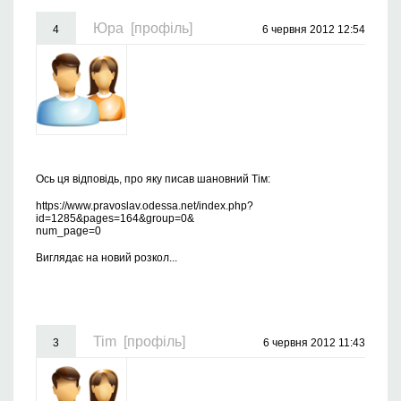
Юра
[профіль]
4
6 червня 2012 12:54
Ось ця відповідь, про яку писав шановний Тім:
https://www.pravoslav.odessa.net/index.php?
id=1285&pages=164&group=0&
num_page=0
Виглядає на новий розкол...
Tim
[профіль]
3
6 червня 2012 11:43