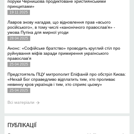
поруки Чернишова продиктоване християнськими
принципами»
19 11 2025
Лавров знову нагадав, що відновлення прав «всього
російського», в тому числі «канонічного православ’я» -
умова Путіна для мирної угоди
28 04 2025
Анонс: «Софійське братство» проводить круглий стіл про
руйнування міфів заради примирення українського
православ’я
25 04 2025
Предстоятель ПЦУ митрополит Епіфаній про обстріл Києва:
«Нехай Бог справедливо відплатить тим, хто проливає
невинну кров українців і тим, хто сприяє цьому»
25 04 2025
Всі матеріали
ПУБЛІКАЦІЇ