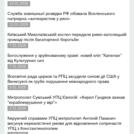
14 01 2026
Служба зовнішньої розвідки РФ обізвала Вселенського
патріарха «антихристом у рясі»
13 01 2026
Київський Миколаївський костел передали римо-католицькій
громаді після багаторічної боротьби
7 01 2026
Богослужіння у зруйнованому храмі: новий кліп “Капелан”
від Культурних сил
7 01 2026
Всесвітня рада церков та РПЦ засудили силові дії США у
Венесуелі як грубе порушення міжнародного права
5 01 2026
Митрополит Сумський УПЦ Євлогій: «Кирил Гундяєв зазнав
"кораблекрушіння у вірі"»
2 01 2026
Керуючий справами УПЦ митрополит Антоній Паканич
висунув нереалістичні умови для відновлення сопричастя
УПЦ з Константинополем