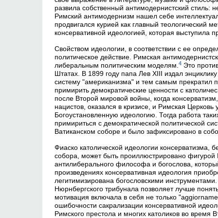
развила собственный антимодернистский стиль: не
Римский антимодернизм нашел себе интеллектуал
продвигался курией как главный теологический м
консервативной идеологией, которая выступила п
Свойством идеологии, в соответствии с ее опред
политическое действие. Римская антимодернистс
4
либеральным политическим моделям.
Это проти
Штатах. В 1899 году папа Лев XIII издал энциклику
систему "американизма" и тем самым прекратил п
примирить демократические ценности с католичес
после Второй мировой войны, когда консерватиз
нацистов, оказался в кризисе, и Римская Церковь
Богоустановленную идеологию. Тогда работа таки
примириться с демократической политической си
Ватиканском соборе и было зафиксировано в собор
Фиаско католической идеологии консерватизма, бе
собора, может быть проиллюстрировано фигурой 
антилиберального философа и богослова, который
произведениях консервативная идеология приобр
легитимизирована богословскими инструментами.
Нюрнбергского трибунала позволяет лучше понять
мотивация включала в себя не только "aggiornam
ошибочности сакрализации консервативной идеол
Римского престола и многих католиков во время 