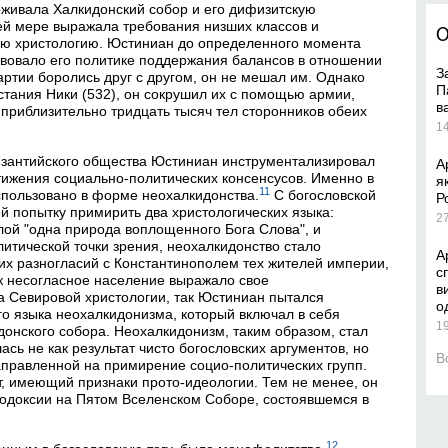
рживала Халкидонский собор и его дифизитскую
ей мере выражала требования низших классов и
О
ю христологию. Юстиниан до определенного момента
твовало его политике поддержания балансов в отношении
З
артии боролись друг с другом, он не мешал им. Однако
П
стания Ники (532), он сокрушил их с помощью армии,
в
приблизительно тридцать тысяч тел сторонников обеих
1
изантийского общества Юстиниан инструментализировал
А
стижения социально-политических консенсусов. Именно в
я
11
спользовано в форме неохалкидонства.
С богословской
Р
й попытку примирить два христологических языка:
2
ой "одна природа воплощенного Бога Слова", и
литической точки зрения, неохалкидонство стало
А
их разногласий с Константинополем тех жителей империи,
с
ак несогласное население выражало свое
в
а Севировой христологии, так Юстиниан пытался
о
го языка неохалкидонизма, который включал в себя
1
донского собора. Неохалкидонизм, таким образом, стал
ась не как результат чисто богословских аргументов, но
В
аправленной на примирение социо-политических групп.
т, имеющий признаки прото-идеологии. Тем не менее, он
тодоксии на Пятом Вселенском Соборе, состоявшемся в
12