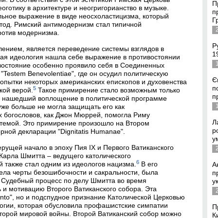
П
оготику в архитектуре и неогригорианство в музыке.
п
ьное выражение в виде неосхоластицизма, который
Г
етод. Римский антимодернизм стал типичной
ротив модернизма.
Р
елением, является переведение системы взглядов в
1
кая идеология нашла себе выражение в противостоянии
востояние особенно проявило себя в Соединенных
 "Testem Benevolentiae", где он осудил политическую
Є
опытки некоторых американских епископов и духовенства
п
5
кой верой.
Такое примирение стало возможным только
п
м, нашедший воплощение в политической программе
 уже больше не могла защищать его как
х богословов, как Джон Мюррей, помогла Риму
Л
стемой. Это примирение произошло на Втором
р
ной декларации "Dignitatis Humanae".
у
рущей начало в эпоху Пия IX и Первого Ватиканского
Карла Шмитта – ведущего католического
6
 также стал одним из идеологов нацизма.
В его
А
ела черты безошибочности и сакральности, была
п
 Судебный процесс по делу Шмитта во время
у
 и мотивацию Второго Ватиканского собора. Эта
ento", но и подспудное признание Католической Церковью
огии, которая обусловила профашистские симпатии
П
Второй мировой войны. Второй Ватиканский собор можно
К