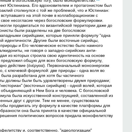
нным в богословскую тогу, было монофелитство.
кт Юстиниана. Его вдохновителем и протагонистом был
раклий столкнулся с той же проблемой, что и Юстиниан:
 вступавшего на этой почве в коллаборационизм с
 свое несогласие через богословские формулировки.
могли продвигаться по византийской территории даже до
онисты были разделены на две богословски
 западными сирийцами, которые приняли формулу "одна
ой идентичности. Другие были восточные сирийцы,
 природы и Его человеческое естество было намного
лкидониты, не говоря о западно-сирийских анти-
дая из которых строила свою идентичность на основе
 предложил общую для всех богословскую формулу,
дно действие (ἐνέργεια). Первоначальный моноэнергизм
, с ключевой формулой: две природы - одна воля во
была разработана для хотя бы частичного
ниты должны были быть удовлетворены двумя природами;
"несториан" (восточных сирийцев) - одной волей, которая
, объединяющей в Нем Бога и человека. С богословской
мула была искусственной конструкцией, составленной из
нных друг с другом. Тем не менее, существовала
тобы продвигать эту формулу в качестве платформы для
образности она была принята в качестве официальной
 решения политических вопросов придала монофелитству
фелитству и, соответственно, "идеологизации"