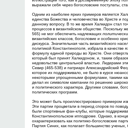
иллюстраций того, как в досовременную эпоху по
выражали себя через богословские постулаты, ста
Одним из наиболее ярких примеров является Хал
единства Божества и человечества во Христе и по
данному вопросу. В то же время Халкидон стал т
процессов в византийском обществе. Поскольку ж
565) не мог обеспечить надлежащих
политически
византийских классов, богословие и особенно хри
дискурса. Значительная часть византийского насел
политикой Константинополя, избрала в качестве я
формулу единой природы во Христе. Они отвергли 
который был принят Халкидоном, и, таким образом
недовольстве центральной властью. Лидерами эти
Севир (465-538) и патриарх Александрийский Феод
которое их поддерживало, не было в курсе нюанс
некоторыми упрощенными формулами, такими как,
делал их символом кампании по решению широкого
и политического характера. Другими словами, б
политических программ.
Это может быть проиллюстрировано примером изв
Эти партии процветали в период споров по повод
были спортивные фан-клубы, которые поддержива
Константинопольском ипподроме. Однако, в конце
охарактеризовать как политико-богословские пар
Партия Синих, как полагает большинство ученых,