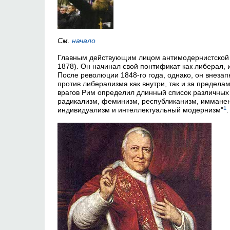
См.
начало
Главным действующим лицом антимодернистской и
1878). Он начинал свой понтификат как либерал,
После революции 1848-го года, однако, он внеза
против либерализма как внутри, так и за предела
врагов Рим определил длинный список различных 
радикализм, феминизм, республиканизм, имманен
1
индивидуализм и интеллектуальный модернизм"
.