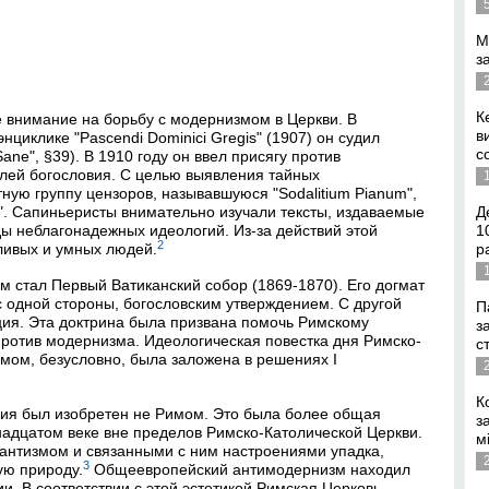
М
з
К
е внимание на борьбу с модернизмом в Церкви. В
в
энциклике "Pascendi Dominici Gregis" (1907) он судил
с
Sane", §39). В 1910 году он ввел присягу против
елей богословия. С целью выявления тайных
ую группу цензоров, называвшуюся "Sodalitium Pianum",
e". Сапиньеристы внимательно изучали тексты, издаваемые
Д
ды неблагонадежных идеологий. Из-за действий этой
1
2
ливых и умных людей.
р
 стал Первый Ватиканский собор (1869-1870). Его догмат
с одной стороны, богословским утверждением. С другой
П
ция. Эта доктрина была призвана помочь Римскому
з
против модернизма. Идеологическая повестка дня Римско-
с
мом, безусловно, была заложена в решениях I
К
гия был изобретен не Римом. Это была более общая
з
адцатом веке вне пределов Римско-Католической Церкви.
м
антизмом и связанными с ним настроениями упадка,
3
ую природу.
Общеевропейский антимодернизм находил
. В соответствии с этой эстетикой Римская Церковь