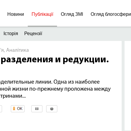
Новини
Публікації
Огляд ЗМІ
Огляд блогосфер
Історія
Рецензії
'я, Аналітика
 разделения и редукции.
зделительные линии. Одна из наиболее
овной жизни по-прежнему проложена между
тринами...