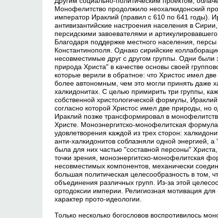
Другим социально-политическим проектом, облаче
Монофелитство продолжило неохалкидонский прое
император Ираклий (правил с 610 по 641 годы). И
антивизантийские настроения населения в Сирии,
персидскими завоевателями и артикулировавшего
Благодаря поддержке местного населения, персы 
Константинополя. Однако сирийские коллабораци
несовместимые друг с другом группы. Одни были
природа Христа" в качестве основы своей группов
которые верили в обратное: что Христос имел две
более автономным, чем это могли принять даже ха
халкидонитах. С целью примирить три группы, каж
собственной христологической формулы, Ираклий
согласно которой Христос имел две природы, но о
Ираклий позже трансформировал в монофелитство
Христе. Моноэнергитско-монофелитская формула 
удовлетворения каждой из трех сторон: халкидо
анти-халкидонитов соблазняли одной энергией, а 
была для них частью "составной персоны" Христа
точки зрения, моноэнергитско-монофелитская фор
несовместимых компонентов, механически соедине
большая политическая целесообразность в том, ч
объединения различных групп. Из-за этой целесо
ортодоксии империи. Религиозная мотивация для
характер прото-идеологии.
Только несколько богословов воспротивилось моно