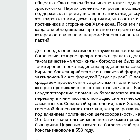
общества. Она в своем большинстве также подде
христологию. Партия Зеленых, напротив, в больш
поддерживала преимущественно антихалкидонску
жонглировал этими двумя партиями, что соответс
противников и сторонников Халкидона. Пока эти п
когда они объединились против него во время вос
которая оставила на ипподроме Константинополя 
партий.
Для преодоления взаимного отчуждения частей в
богословие, которое превратилось в средство до
таком качестве «мягкой силы» богословие было и
точки зрения, неохалкидонство представляло собо
Кирилла Александрийского с его ключевой формул
халкидонский с его формулой "двух природ". С по
средством преодоления социальных и политическ
которые проживали в ее юго-восточных частях. К
неудовлетворение с помощью богословского язык
перекинуть к ним мостик с помощью синтетическо
элементы как Севировой христологии, так и Халки
системой богословских взглядов, которая развивал
под влиянием политической целесообразности, н
Это был в значительной мере политический проек
был принят Церковью в качестве богословской ор
Константинополе в 553 году.