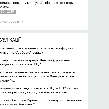
роливає невинну кров українців і тим, хто сприяє
ьому»
25 04 2025
сі матеріали
УБЛІКАЦІЇ
к готтентотська мораль стала мовою офіційних
окументів Сербської церкви
омер почесний патріарх Філарет (Денисенко):
рощання організовує ПЦУ
ерковне та канонічне значення змін юрисдикції.
оповідь старшого митрополита Халкідонського
ммануїла
іжправославні відносини між УПЦ та ПЦУ та їхній
плив на релігійну свободу в контексті війни
ерковні баталії в Україні: аналіз минулого та прогнози
а майбутнє. Частина 2