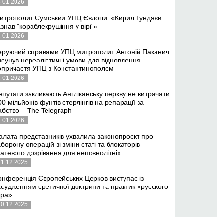
5 01 2026
итрополит Сумський УПЦ Євлогій: «Кирил Гундяєв
азнав "кораблекрушіння у вірі"»
2 01 2026
еруючий справами УПЦ митрополит Антоній Паканич
исунув нереалістичні умови для відновлення
опричастя УПЦ з Константинополем
1 01 2026
епутати закликають Англіканську церкву не витрачати
00 мільйонів фунтів стерлінгів на репарації за
абство – The Telegraph
1 01 2026
алата представників ухвалила законопроєкт про
аборону операцій зі зміни статі та блокаторів
татевого дозрівання для неповнолітніх
21 12 2025
онференція Європейських Церков виступає із
асудженням єретичної доктрини та практик «русского
іра»
20 12 2025