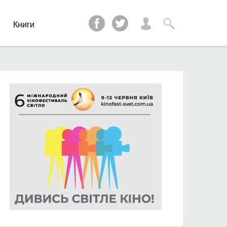
и
Книги