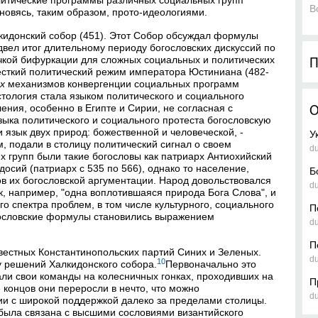
литические программы различных социальных групп
В
новясь, таким образом, прото-идеологиями.
кидонский собор (451). Этот Собор обсуждал формулы
двел итог длительному периоду богословских дискуссий по
очкой бифуркации для сложных социальных и политических
П
есткий политический режим императора Юстиниана (482-
х
механизмов конвергенции социальных программ
стология стала языком политического и социального
ения, особенно в Египте и Сирии, не согласная с
О
зыка политического и социального протеста богословскую
язык двух природ: божественной и человеческой, -
У
, подали в столицу политический сигнал о своем
d
х групп были такие богословы как патриарх Антиохийский
осий (патриарх с 535 по 566), однако то население,
Б
ов их богословской аргументации. Народ довольствовался
d
 например, "одна воплотившаяся природа Бога Слова", и
 спектра проблем, в том числе культурного, социального
П
огословские формулы становились выражением
d
П
естных Константинопольских партий Синих и Зеленых.
d
10
у решений Халкидонского собора.
Первоначально это
ли свои команды на колесничных гонках, проходивших на
П
 концов они переросли в нечто, что можно
d
тии с широкой поддержкой далеко за пределами столицы.
 была связана с высшими сословиями византийского