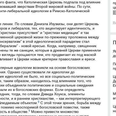
ого факта, что Католическая Церковь подпала под влияние
п
вовавшей зверствам Второй мировой войны. По сути,
ц
нти-либеральной идеологии в Римско-Католической
В
 линии. По словам Дэниэла Изузкизы, они делят Церковь
ров и либералов, тех, кто акцентирует идентичность, и
“христиан присутствия” и “христиан медиации” и так
временной церковной жизни по-прежнему проложена между
онсерватизм” в этой идеологической парадигме стал
П
либерализм” - новой ересью. Когда, например, священник
енены те же санкции, которые в древней Церкви применяли
Я
 взгляды прощаются тем, кто продвигает их под маской
д
вливает в Церкви новые критерии православия и ереси.
П
лярные идеологии возникли на основе богословских
п
ения. Однако существовали ли идеологии до
 идеологий не было, но все социально-политические
Ц
, таким образом, находилось под влиянием того, что
Д
гии объединяли политические и социальные ожидания
Е
али их в богословских формах. Если определять
М
едник, тогда, по словам Дэвида Хоукса, элементы
в
ности, и в раннем христианстве, – как интерпретирующего
8
блюдаемым объектом.
С этой точки зрения, борьба между
Ц
 помимо неоспоримой богословской повестки, также
н
9
сть в обществе.
Можно привести множество