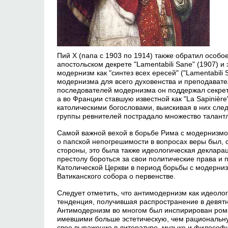
Пий X (папа с 1903 по 1914) также обратил особо
апостольском декрете "Lamentabili Sane" (1907) и 
модернизм как "синтез всех ересей" ("Lamentabili 
модернизма для всего духовенства и преподават
последователей модернизма он поддержал секретн
а во Франции ставшую известной как "La Sapinièr
католическими богословами, выискивая в них сле
группы ревнителей пострадало множество талант
Самой важной вехой в борьбе Рима с модернизмом
о папской непогрешимости в вопросах веры был, 
стороны, это была также идеологическая деклара
престолу бороться за свои политические права и 
Католической Церкви в период борьбы с модерниз
Ватиканского собора о первенстве.
Следует отметить, что антимодернизм как идеоло
тенденция, получившая распространение в девятн
Антимодернизм во многом был инспирирован ром
имевшими больше эстетическую, чем рациональн
свое выражение в литературе, музыке и философии