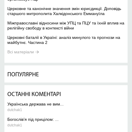
Церковне та канонічне значення змін юрисдикції. Доповідь
старшого митрополита Халкідонського Еммануїла
Міжправославні відносини між УПЦ та ПЦУ та їхній вплив на
релігійну свободу в контексті війни
Церковні баталії в Україні: аналіз минулого та прогнози на
майбутнє. Частина 2
Всі матеріали
ПОПУЛЯРНЕ
ОСТАННІ КОМЕНТАРІ
Українська держава не вим...
dutchak1
Богослів’я під прицілом: ...
dutchak1