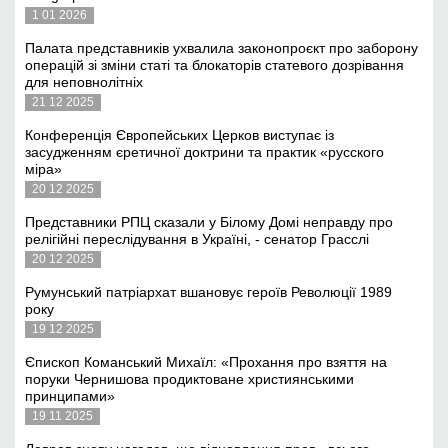
1 01 2026
Палата представників ухвалила законопроєкт про заборону
операцій зі зміни статі та блокаторів статевого дозрівання
для неповнолітніх
21 12 2025
Конференція Європейських Церков виступає із
засудженням єретичної доктрини та практик «русского
міра»
20 12 2025
Представники РПЦ сказали у Білому Домі неправду про
релігійні переслідування в Україні, - сенатор Грасслі
20 12 2025
Румунський патріархат вшановує героїв Революції 1989
року
19 12 2025
Єпископ Команський Михаїл: «Прохання про взяття на
поруки Чернишова продиктоване християнськими
принципами»
19 11 2025