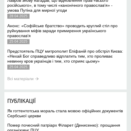
Лавров знову нагадав, що відновлення прав «всього
російського», в тому числі «канонічного православ’я» -
умова Путіна для мирної угоди
28 04 2025
Анонс: «Софійське братство» проводить круглий стіл про
руйнування міфів заради примирення українського
православ’я
25 04 2025
Предстоятель ПЦУ митрополит Епіфаній про обстріл Києва:
«Нехай Бог справедливо відплатить тим, хто проливає
невинну кров українців і тим, хто сприяє цьому»
25 04 2025
Всі матеріали
ПУБЛІКАЦІЇ
Як готтентотська мораль стала мовою офіційних документів
Сербської церкви
Помер почесний патріарх Філарет (Денисенко): прощання
організовує ПЦУ