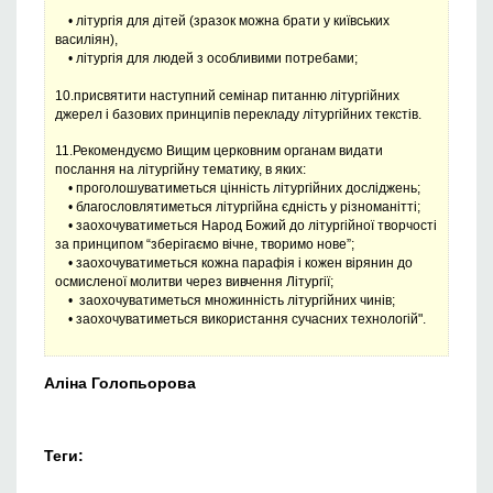
• літургія для дітей (зразок можна брати у київських
василіян),
• літургія для людей з особливими потребами;
10.присвятити наступний семінар питанню літургійних
джерел і базових принципів перекладу літургійних текстів.
11.Рекомендуємо Вищим церковним органам видати
послання на літургійну тематику, в яких:
• проголошуватиметься цінність літургійних досліджень;
• благословлятиметься літургійна єдність у різноманітті;
• заохочуватиметься Народ Божий до літургійної творчості
за принципом “зберігаємо вічне, творимо нове”;
• заохочуватиметься кожна парафія і кожен вірянин до
осмисленої молитви через вивчення Літургії;
• заохочуватиметься множинність літургійних чинів;
• заохочуватиметься використання сучасних технологій".
Аліна Голопьорова
Теги: