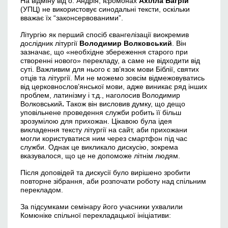
На відміну від о. Андрія, ієромонах
Ахілла Багрій
(УПЦ) не використовує синодальні тексти, оскільки
вважає їх “законсервованими”.
Літургію як перший спосіб євангелізації виокремив
дослідник літургії
Володимир Волковський
. Він
зазначає, що «необхідне збереження старого при
створенні нового» перекладу, а саме не відходити від
суті. Важливим для нього є зв’язок мови Біблії, святих
отців та літургії. Ми не можемо зовсім відмежовуватись
від церковнослов’янської мови, адже виникає ряд інших
проблем, латинізму і т.д., наголосив Володимир
Волковський
.
Також він висловив думку, що дещо
уповільнене проведення служби робить її більш
зрозумілою для прихожан. Цікавою була ідея
викладення тексту літургії на сайт, аби прихожани
могли користуватися ним через смартфон під час
служби. Однак це викликало дискусію, зокрема
вказувалося, що це не допоможе літнім людям.
Після доповідей та дискусії було вирішено зробити
повторне зібрання, аби розпочати роботу над спільним
перекладом.
За підсумками семінару його учасники ухвалили
Комюніке спільної перекладацької ініціативи: