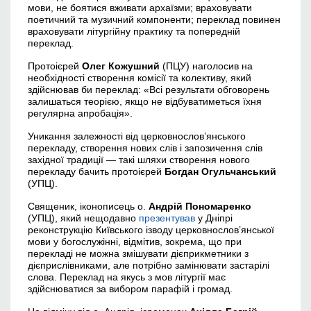
мови, не боятися вживати архаїзми; враховувати
поетичний та музичний компоненти; переклад повинен
враховувати літургійну практику та попередній
переклад.
Протоієрей
Олег Кожушний
(ПЦУ) наголосив на
необхідності створення комісії та колективу, який
здійснював би переклад: «Всі результати обговорень
залишаться теорією, якщо не відбуватиметься їхня
регулярна апробація».
Уникання залежності від церковнослов’янського
перекладу, створення нових слів і запозичення слів
західної традиції — такі шляхи створення нового
перекладу бачить протоієрей
Богдан Огульчанський
(УПЦ).
Священик, іконописець о.
Андрій Пономаренко
(УПЦ), який нещодавно
презентував
у Дніпрі
реконструкцію Київського ізводу церковнослов’янської
мови у богослужінні, відмітив, зокрема, що при
перекладі не можна змішувати дієприкметники з
дієприслівниками, але потрібно замінювати застарілі
слова. Переклад на якусь з мов літургії має
здійснюватися за вибором парафій і громад.