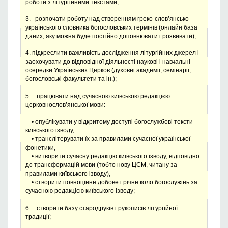
роботи з літургійними текстами;
3. розпочати роботу над створенням греко-слов’янсько-
українського словника богословських термінів (онлайн база
даних, яку можна буде постійно доповнювати і розвивати);
4. підкреслити важливість дослідження літургійних джерел і
заохочувати до відповідної діяльності наукові і навчальні
осередки Українських Церков (духовні академії, семінарії,
богословські факультети та ін.);
5. працювати над сучасною київською редакцією
церковнослов’янської мови:
• опублікувати у відкритому доступі богослужбові тексти
київського ізводу,
• транслітерувати їх за правилами сучасної української
фонетики,
• витворити сучасну редакцію київського ізводу, відповідно
до трансформацій мови (тобто нову ЦСМ, читану за
правилами київського ізводу),
• створити повноцінне добове і річне коло богослужінь за
сучасною редакцією київського ізводу;
6. створити базу стародруків і рукописів літургійної
традиції;