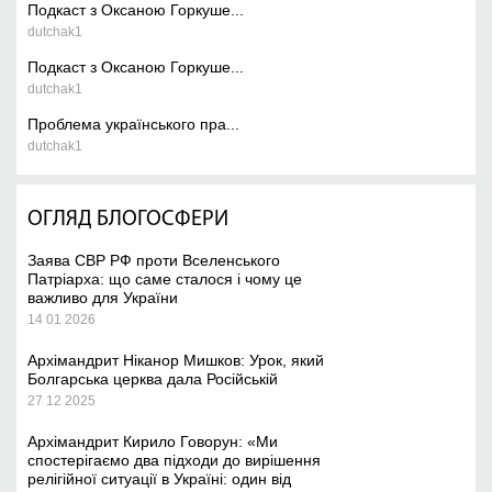
Подкаст з Оксаною Горкуше...
dutchak1
Подкаст з Оксаною Горкуше...
dutchak1
Проблема українського пра...
dutchak1
ОГЛЯД БЛОГОСФЕРИ
Заява СВР РФ проти Вселенського
Патріарха: що саме сталося і чому це
важливо для України
14 01 2026
Архімандрит Ніканор Мишков: Урок, який
Болгарська церква дала Російській
27 12 2025
Архімандрит Кирило Говорун: «Ми
спостерігаємо два підходи до вирішення
релігійної ситуації в Україні: один від