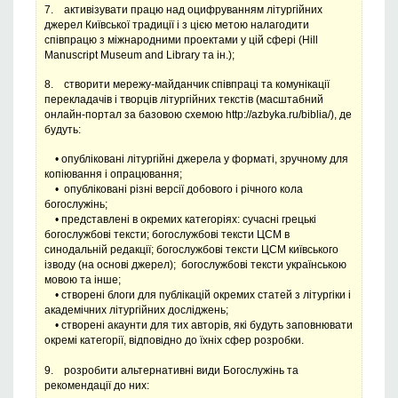
7. активізувати працю над оцифруванням літургійних
джерел Київської традиції і з цією метою налагодити
співпрацю з міжнародними проектами у цій сфері (Hill
Manuscript Museum and Library та ін.);
8. створити мережу-майданчик співпраці та комунікації
перекладачів і творців літургійних текстів (масштабний
онлайн-портал за базовою схемою http://azbyka.ru/biblia/), де
будуть:
• опубліковані літургійні джерела у форматі, зручному для
копіювання і опрацювання;
• опубліковані різні версії добового і річного кола
богослужінь;
• представлені в окремих категоріях: сучасні грецькі
богослужбові тексти; богослужбові тексти ЦСМ в
синодальній редакції; богослужбові тексти ЦСМ київського
ізводу (на основі джерел); богослужбові тексти українською
мовою та інше;
• створені блоги для публікацій окремих статей з літургіки і
академічних літургійних досліджень;
• створені акаунти для тих авторів, які будуть заповнювати
окремі категорії, відповідно до їхніх сфер розробки.
9. розробити альтернативні види Богослужінь та
рекомендації до них: