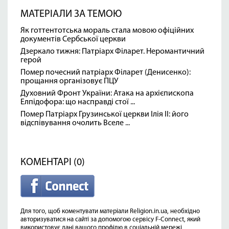
МАТЕРІАЛИ ЗА ТЕМОЮ
Як готтентотська мораль стала мовою офіційних
документів Сербської церкви
Дзеркало тижня: Патріарх Філарет. Неромантичний
герой
Помер почесний патріарх Філарет (Денисенко):
прощання організовує ПЦУ
Духовний Фронт України: Атака на архієпископа
Елпідофора: що насправді стої ...
Помер Патріарх Грузинської церкви Ілія II: його
відспівування очолить Вселе ...
КОМЕНТАРІ (0)
Для того, щоб коментувати матеріали Religion.in.ua, необхідно
авторизуватися на сайті за допомогою сервісу F-Connect, який
використовує дані вашого профілю в соціальній мережі