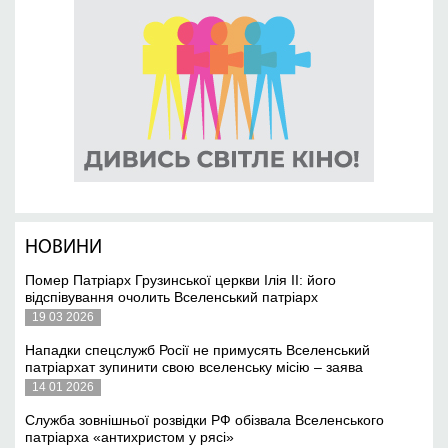
НОВИНИ
Помер Патріарх Грузинської церкви Ілія II: його
відспівування очолить Вселенський патріарх
19 03 2026
Нападки спецслужб Росії не примусять Вселенський
патріархат зупинити свою вселенську місію – заява
14 01 2026
Служба зовнішньої розвідки РФ обізвала Вселенського
патріарха «антихристом у рясі»