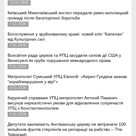
13 01 2026
Київський Миколаївський костел передали римо-католицькій
громаді після багаторічної боротьби
7 01 2026
Богослужіння у зруйнованому храмі: новий кліп “Капелан”
від Культурних сил
7 01 2026
Всесвітня рада церков та РПЦ засудили силові дії США у
Венесуелі як грубе порушення міжнародного права
5 01 2026
Митрополит Сумський УПЦ Євлогій: «Кирил Гундяєв зазнав
"кораблекрушіння у вірі"»
2 01 2026
Керуючий справами УПЦ митрополит Антоній Паканич
висунув нереалістичні умови для відновлення сопричастя
УПЦ з Константинополем
1 01 2026
Депутати закликають Англіканську церкву не витрачати 100
мільйонів фунтів стерлінгів на репарації за рабство – The
Telegraph