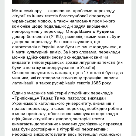
Мета семінару — окреслення проблеми перекладу
літургії та інших текстів богослужбової літератури
українською мовою, а також написання проміжного
комюніке щодо подальших дій задля вирішення
непорозумінь у перекладі. Отець
Василь Рудейко
,
доктор богослов’я (УГКЦ), розповів, якими мають бути
джерела перекладу. Він також зауважив, що
автокефалія в Україні має бути не лише юридичною, а
й мати культурний вимір. За його словами, переклади
можна здійснювати знову з синодальних книг чи
видавати типові українські зразки літургійних текстів (які
були з початку книгодрукування в Україні).
Священнослужитель нагадав, що в 17 столітті було два
чинники, які спотворили вітчизняну традицію: впливи
латинізації, а також русифікація текстів 1685 року.
Один з учасників майстерні літургійних перекладів
«Трипіснець
» Тарас Тимо
, патролог, викладач
Українського католицького університету, визначив 7
правил перекладу, а саме: переклад необхідно робити
з мови оригіналу; обов’язково виконувати переклад з
офіційних літургійних джерел; застарілі тексти
вимагають допоміжних наукових досліджень; переклад
має бути достовірним з літургійної перспективи;
необхідно використовувати весь потенціал української