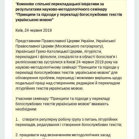
"
Комюніке спільної перекладацької ініціативи за
результатами науково-методологічного семінару
“Принципи та підходи у перекладі богослужбових текстів
українською мовою”
Київ, 24 червня 2019
Представники Православної Церкви України, Української
Православної Церкви (Московського патріархату),
Української Греко-Католицької Церкви, літургісти,
перекладачі і філологи, спеціалісти в області богослов’я і
релігієзнавства зустрілися в Києві 24 червня 2019 року на
науково-методологічному семінарі “Принципи та підходи у
перекладі богослужбових текстів українською мовою” для
обговорення проблем, перешкод і можливих вирішень щодо
подальшої праці над створенням, редакцією й перекладом
літургійних текстів українською мовою.
Учасники семінару “Принципи та підходи у перекладі
богослужбових текстів українською мовою” вважають
необхідним:
1. створити регулярну робочу групу з питань літургійних
перекладів, редагування і створення богослужбових текстів;
2. працювати над визначенням методологічних засад