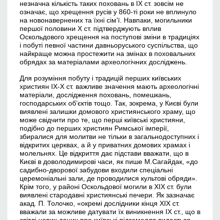
незначна кількість таких поховань в ІХ ст. зовсім не
означає, що хрещення русів у 860-ті роки не вплинуло
на новонавернених та їхні сім’ї. Навпаки, могильники
першої половини Х ст. підтверджують вплив
Оскольдового хрещення на поступові зміни в традиціях
і побуті певної частини давньоруського суспільства, що
найкраще можна простежити на змінах в поховальних
обрядах за матеріалами археологічних досліджень.
Для розуміння побуту і традицій перших київських
християн ІХ-Х ст. важливе значення мають археологічні
матеріали, дослідження поховань, помешкань,
господарських об’єктів тощо. Так, зокрема, у Києві були
виявлені залишки домового християнського храму, що
може свідчити про те, що перші київські християни,
подібно до перших християн Римської імперії,
збиралися для молитви не тільки в загальнодоступних і
відкритих церквах, а й у приватних домових храмах і
молельнях. Це відкриття дає підстави вважати, що в
Києві в доволодимирові часи, як пише М.Сагайдак, «до
садибно-дворової забудови входили спеціальні
церемоніальні зали, де проводилися культові обряди».
Крім того, у районі Оскольдової могили в ХІХ ст. були
виявлені стародавні християнські печери. Як зазначає
акад. П. Толочко, «окремі дослідники кінця ХІХ ст.
вважали за можливе датувати їх виникнення ІХ ст., що в