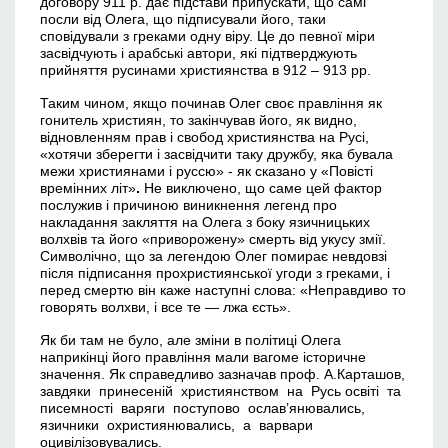
договору 911 р. дає підстави припускати, що самі
посли від Олега, що підписували його, таки
сповідували з греками одну віру. Це до певної міри
засвідчують і арабські автори, які підтверджують
прийняття русинами християнства в 912 – 913 рр.
Таким чином, якщо починав Олег своє правління як
гонитель християн, то закінчував його, як видно,
відновленням прав і свобод християнства на Русі,
«хотячи зберегти і засвідчити таку дружбу, яка бувала
межи християнами і руссю» - як сказано у «Повісті
времінних літ»
.
Не виключено, що саме цей фактор
послужив і причиною виникнення легенд про
накладання закляття на Олега з боку язичницьких
волхвів та його «приворожену» смерть від укусу змії.
Символічно, що за легендою Олег помирає невдовзі
після підписання прохристиянської угоди з греками, і
перед смертю він каже наступні слова: «Неправдиво то
говорять волхви, і все те — лжа єсть».
Як би там не було, але зміни в політиці Олега
наприкінці його правління мали вагоме історичне
значення. Як справедливо зазначав проф. А.Карташов,
завдяки принесеній християнством на Русь освіті та
писемності варяги поступово ослав’янювались,
язичники охристиянювались, а варвари
оцивілізовувались.