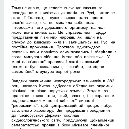
Тому не дивно, що «слов’яно-скандинавська за
походженням князівська династія на Русі, – як пише
акад. П.Толочко, – дуже швидко стала просто
слов’янською, яка не мислила себе поза
інтересами того державного організму, на чолі
якого вона виявилась. Це справедливо і щодо
представників північних народів, які йшли на
службу до київських князів і залишались на Русі на
постійне проживання. Протягом одного-двох
поколінь вони повністю асимілювались і зберігали з
свого минулого хіба що імена або прізвиська. У
морі слов’янської правлячої знаті варязький
елемент був незначним і, звичайно, не зіграв
самостійної структуротворчої ролі».
Завдяки закликанню новгородських язичників в 882
році навколо Києва відбулося об’єднання окремих
північно- та південноруських земель. Згодом, за
правління князя Ігоря, який, власне, і є справжнім
родоначальником нової київської династії
“рюриковичів”, цей централізаційний процес набув
загального характеру. Він продовжив приєднання
до Києворуської Держави околиць
східнослов’янського світу, придушуючи щонайменші
сепаратистські прояви з боку місцевої племінної