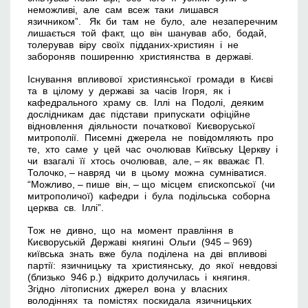
неможливі, але сам всеж таки лишався
язичником”. Як би там не було, але незаперечним
лишається той факт, що він шанував або, бодай,
толерував віру своїх підданих-християн і не
забороняв поширенню християнства в державі.
Існування впливової християнської громади в Києві
та в цілому у державі за часів Ігоря, як і
кафедрального храму св. Іллі на Подолі, деяким
дослідникам дає підстави припускати офіційне
відновлення діяльности початкової Києворуської
митрополії. Писемні джерела не повідомляють про
те, хто саме у цей час очолював Київську Церкву і
чи взагалі її хтось очолював, але, – як вважає П.
Толочко, – навряд чи в цьому можна сумніватися.
“Можливо, – пише він, – що місцем єпископської (чи
митрополичої) кафедри і була подільська соборна
церква св. Іллі”.
Тож не дивно, що на момент правління в
Києворуській Державі княгині Ольги (945 – 969)
київська знать вже була поділена на дві впливові
партії: язичницьку та християнську, до якої невдовзі
(близько 946 р.) відкрито долучилась і княгиня.
Згідно літописних джерел вона у власних
володіннях та помістях поскидала язичницьких