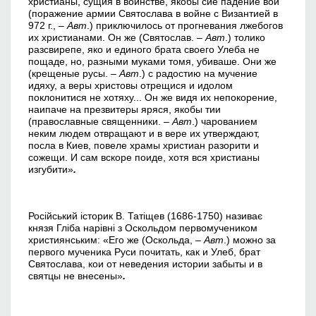
христианы, сущия в воинстве, якобы сие падение вой
(поражение армии Святослава в войне с Византией в
972 г., –
Авт
.) приключилось от прогневания лжебогов
их христианами. Он же (Святослав. –
Авт
.) толико
разсвирепе, яко и единого брата своего Улеба не
пощаде, но, разными муками томя, убиваше. Они же
(крещеные русы. –
Авт
.) с радостию на мучение
идяху, а веры христовы отрещися и идолом
поклонитися не хотяху... Он же видя их непокорение,
наипаче на презвитеры яряся, якобы тии
(православные священники. –
Авт
.) чарованием
неким людем отвращают и в вере их утверждают,
посла в Киев, повеле храмы христиан разорити и
сожещи. И сам вскоре поиде, хотя вся христианы
изгубити»
.
Російський історик В. Татіщев (1686-1750) називає
князя Гліба нарівні з Оскольдом первомучеником
християнським: «Его же (Оскольда, –
Авт
.) можно за
первого мученика Руси почитать, как и Улеб, брат
Святослава, кои от неведения истории забыты и в
святцы не внесены»
.