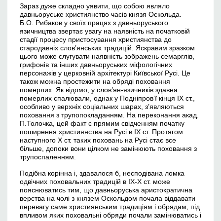
Зараз дуже складно уявити, що собою являло
давньоруське християнство часів князя Оскольда.
Б.О. Рибаков у своїх працях з давньоруського
язичництва звертає увагу на наявність на початковій
стадії процесу пристосування християнства до
стародавніх слов’янських традицій. Яскравим зразком
цього може слугувати наявність зображень семарглів,
грифонів та інших давньоруських міфологічних
персонажів у церковній архітектурі Київської Русі. Це
також можна простежити на обряді поховання
померлих. Як відомо, у слов’ян-язичників здавна
померлих спалювали, однак у Подніпров’ї кінця ІХ ст.,
особливо у верхніх соціальних шарах, з’являються
поховання з трупопокладанням. На переконання акад.
П.Толочка, цей факт є прямим свідченням початку
поширення християнства на Русі в ІХ ст. Протягом
наступного Х ст. таких поховань на Русі стає все
більше, допоки вони цілком не замінюють поховання з
трупоспаленням.
Подібна корінна і, здавалося б, несподівана ломка
одвічних поховальних традицій в ІХ-Х ст. може
пояснюватись тим, що давньоруська аристократична
верства на чолі з князем Оскольдом почала віддавати
перевагу саме християнським традиціям і обрядам, під
впливом яких поховальні обряди почали замінюватись і