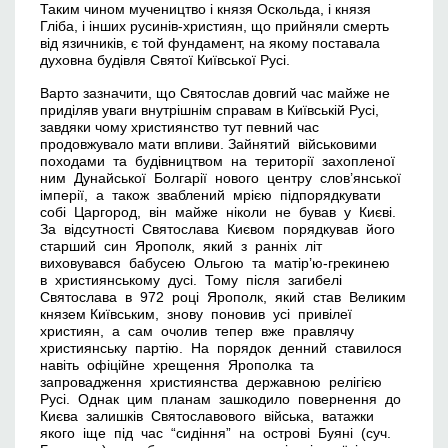
Таким чином мучеництво і князя Оскольда, і князя
Гліба, і інших русинів-християн, що прийняли смерть
від язичників, є той фундамент, на якому поставала
духовна будівля Святої Київської Русі.
Варто зазначити, що Святослав довгий час майже не
приділяв уваги внутрішнім справам в Київській Русі,
завдяки чому християнство тут певний час
продовжувало мати впливи. Зайнятий військовими
походами та будівництвом на території захопленої
ним Дунайської Болгарії нового центру слов’янської
імперії, а також зваблений мрією підпорядкувати
собі Царгород, він майже ніколи не бував у Києві.
За відсутності Святослава Києвом порядкував його
старший син Ярополк, який з ранніх літ
виховувався бабусею Ольгою та матір’ю-грекинею
в християнському дусі. Тому після загибелі
Святослава в 972 році Ярополк, який став Великим
князем Київським, знову поновив усі привілеї
християн, а сам очолив тепер вже правлячу
християнську партію. На порядок денний ставилося
навіть офіційне хрещення Ярополка та
запровадження християнства державною релігією
Русі. Однак цим планам зашкодило повернення до
Києва залишків Святославового війська, ватажки
якого іще під час “сидіння” на острові Буяні (суч.