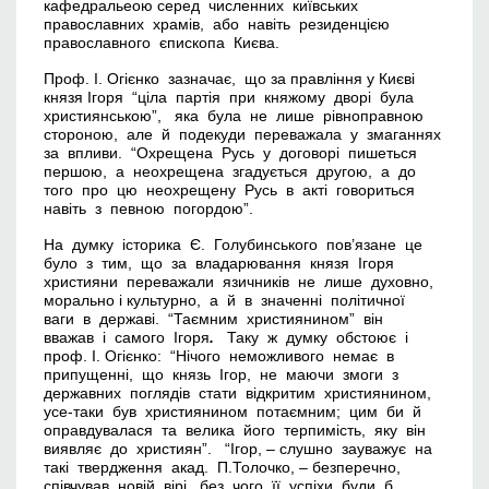
кафедральеою серед численних київських
православних храмів, або навіть резиденцією
православного єпископа Києва.
Проф. І. Огієнко зазначає, що за правління у Києві
князя Ігоря “ціла партія при княжому дворі була
християнською”, яка була не лише рівноправною
стороною, але й подекуди переважала у змаганнях
за впливи. “Охрещена Русь у договорі пишеться
першою, а неохрещена згадується другою, а до
того про цю неохрещену Русь в акті говориться
навіть з певною погордою”.
На думку історика Є. Голубинського пов’язане це
було з тим, що за владарювання князя Ігоря
християни переважали язичників не лише духовно,
морально і культурно, а й в значенні політичної
ваги в державі. “Таємним християнином” він
вважав і самого Ігоря
.
Таку ж думку обстоює і
проф. І. Огієнко: “Нічого неможливого немає в
припущенні, що князь Ігор, не маючи змоги з
державних поглядів стати відкритим християнином,
усе-таки був християнином потаємним; цим би й
оправдувалася та велика його терпимість, яку він
виявляє до християн”. “Ігор, – слушно зауважує на
такі твердження акад. П.Толочко, – безперечно,
співчував новій вірі, без чого її успіхи були б