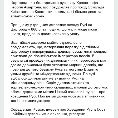
Царгород – як болгарського рукопису Хронографа
Георгія Амартола, що повідомляє про похід Оскольда
Київського на Констянтинополь, так і більше десятка
візантійських хронік.
При цьому у грецьких джерелах походу Русі на
Царгород у 860 р. та подіям, що мали місце після
нього, приділено досить серйозну увагу.
Візантійські джерела майже одноголосно
повідомляють, що, потерпівши поразку під стінами
Царгороду і повернувшись додому, руські князі невдовзі
прислали до візантійського імператора послів. В
результаті проведених дипломатичних переговорів між
двома державами було укладено мирний договір, що
пов’язав до того безвісну Русь та могутню Візантію
узами дружби та міждержавних відносин. По суті
відбулося дипломатичне визнання Русі на
міжнародному рівні. Окрім дипломатичних та
торгівельно-економічних складових, мирний договір між
обома державами містив і інший важливий пункт – про
хрещення Русі. Про це ми дізнаємось як з вітчизняних,
так і іноземних джерел.
Серед візантійських джерел про Хрещення Русі в ІХ ст.
найбільш детальним є описання, укладене