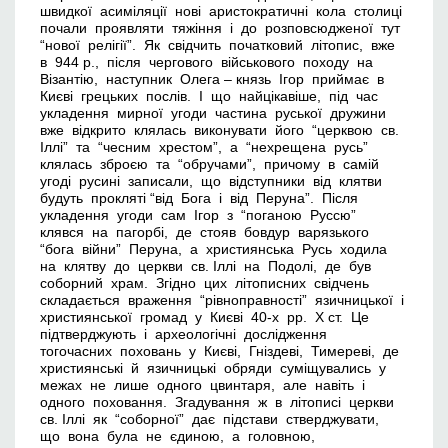
швидкої асиміляції нові аристократичні кола столиці
почали проявляти тяжіння і до розповсюдженої тут
“нової релігії”. Як свідчить початковий літопис, вже
в 944 р., після чергового військового походу на
Візантію, наступник Олега – князь Ігор приймає в
Києві грецьких послів. І що найцікавіше, під час
укладення мирної угоди частина руської дружини
вже відкрито клялась виконувати його “церквою св.
Іллі” та “чесним хрестом”, а “нехрещена русь”
клялась зброєю та “обручами”, причому в самій
угоді русині записали, що відступники від клятви
будуть прокляті “від Бога і від Перуна”. Після
укладення угоди сам Ігор з “поганою Руссю”
клявся на пагорбі, де стояв бовдур варязького
“бога війни” Перуна, а християнська Русь ходила
на клятву до церкви св. Іллі на Подолі, де був
соборний храм. Згідно цих літописних свідчень
складається враження “рівноправності” язичницької і
християнської громад у Києві 40-х рр. Х ст. Це
підтверджують і археологічні дослідження
тогочасних поховань у Києві, Гніздеві, Тимереві, де
християнські й язичницькі обряди суміщувались у
межах не лише одного цвинтаря, але навіть і
одного поховання. Згадування ж в літописі церкви
св. Іллі як “соборної” дає підстави стверджувати,
що вона була не єдиною, а головною,