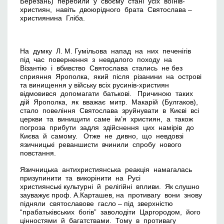
Березань) перебили у своєму стані усіх воїнів-
християн, навіть двоюрідного брата Святослава –
християнина Гліба.
На думку Л. М. Гумільова напад на них печенігів
під час повернення з невдалого походу на
Візантію і вбивство Святослава стались не без
сприяння Ярополка, який після різанини на острові
та винищення у війську всіх русинів-християн
відмовився допомагати батькові. Причиною таких
дій Ярополка, як вважає митр. Макарій (Булгаков),
стало повеління Святослава зруйнувати в Києві всі
церкви та винищити саме ім’я християн, а також
погроза прибути задля здійснення цих намірів до
Києва й самому. Отже не дивно, що невдовзі
язичницькі реваншисти вчинили спробу нового
повстання.
Язичницька антихристиянська реакція намагалась
призупинити та викорінити на Русі
християнські культурні й релігійні впливи. Як слушно
зауважує проф. А.Карташев, на противагу вони знову
підняли святославове гасло – під зверхністю
“прабатьківських богів” заволодіти Царгородом, його
цінностями й багатствами. Тому в противагу