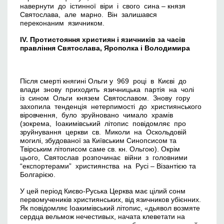
навернути до істинної віри і свого сина – князя
Святослава, але марно. Він залишався
переконаним язичником.
IV
.
Протистояння християн і язичників за часів
правління Святослава, Ярополка і Володимира
Після смерті княгині Ольги у 969 році в Києві до
влади знову приходить язичницька партія на чолі
із сином Ольги князем Святославом. Знову гору
захопила тенденція нетерпимості до християнського
віровчення, було зруйновано чимало храмів
(зокрема, Іоакимівський літопис повідомляє про
зруйнування церкви св. Миколи на Оскольдовій
могилі, збудованої за Київським Синопсисом та
Твірським літописом саме св. кн. Ольгою). Окрім
цього, Святослав розпочинає війни з головними
“експортерами” християнства на Русі – Візантією та
Болгарією.
У цей період Києво-Руська Церква має цілий сонм
первомучеників християнських, від язичников убієнних.
Як повідомляє Іоакимівський літопис, «дьявол возмяте
сердца вельмож нечестивых, начата клеветати на