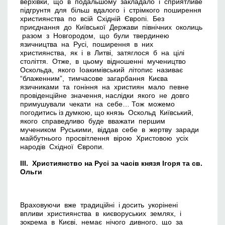
верхівки, що в подальшому закладало і сприятливе
підгрунтя для більш вдалого і стрімкого поширення
християнства по всій Східній Європі. Без
приєднання до Київської Держави північних околиць
разом з Новгородом, що були твердинею
язичництва на Русі, поширення в них
християнства, як і в Литві, затяглося б на цілі
століття. Отже, в цьому відношенні мучеництво
Оскольда, якого Іоакимівський літопис називає
“блаженним”, тимчасове загарбання Києва
язичниками та гоніння на християн мало певне
провіденційне значення, наслідки якого не довго
примушували чекати на себе… Тож можемо
погодитись із думкою, що князь Оскольд Київський,
якого справедливо буде вважати першим
мучеником Руськими, віддав себе в жертву заради
майбутнього просвітлення вірою Христовою усіх
народів Східної Європи.
ІІІ. Християнство на Русі за часів князя Ігоря та св.
Ольги
Враховуючи вже традиційні і досить укорінені
впливи християнства в києворуських землях, і
зокрема в Києві, немає нічого дивного, що за