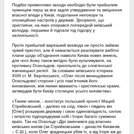
Подібні превентивні заходи необхідні були прийшлим
чужинцям перш за все задля утвердження та зміцнення
власної влади у Києві, подолання непокори та
опозиційних настроїв у державі. Зрозуміло, що
християни, на яких опирався попередній київський
володар, першими й підпали під підозру у
нелояльності.
Проте прийшлий варязький воєвода не просто займає
чужий престол, але й намагається реалізувати амбітні
плани щодо об’єднання навколо Києва нових земель,
для чого йому також вигідно було культивувати, на
противагу Оскольдові, прихільність до слов’янської
язичницької релігії. За словами київського історика
XVIII ст. М. Берлінського, «Олег після винищування
Оскольдової сторони і усіх пам'ятників його
князювання, між якими вважають і християнські храми,
затвердив бути Києву столицею усього князівства»
.
«Таким чином, - констатує польський хроніст Мацей
Стрийковський, - далеко на схід, північ і південь він
[Олег] розширив державу і свою єдиновладність, силою
і хитрістю підпорядкував собі і Ігорю багато суміжних
країн. Так на Оскольді і Дірі закінчився рід власних
київських князів (за Стрийковським – династія Києвичів.
– С.Ш.), коли Олег зрадницьки убив їх, а від Ігоря аж до