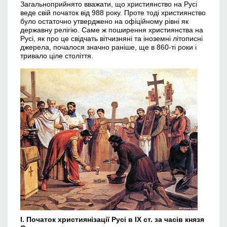
Загальноприйнято вважати, що християнство на Русі
веде свій початок від 988 року. Проте тоді християнство
було остаточно утверджено на офіційному рівні як
державну релігію. Саме ж поширення християнства на
Русі, як про це свідчать вітчизняні та іноземні літописні
джерела, почалося значно раніше, ще в 860-ті роки і
тривало ціле століття.
І. Початок християнізації Русі в ІХ ст. за часів князя