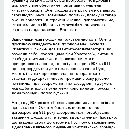
будівництва вимагали більш прогресивних підходів і
дій, аніж сліпе оберігання примітивних уявлень
київських жерців, Олег згодом з легкістю змінює вектор
своєї внутрішньої і зовнішньої політики, прагнучи тепер
вже на поновлення втрачених колись дипломатичних,
економічних та військових стосунків з тогочасною
світовою наддержавою – Візантією.
Здійснивши нові походи на Константинополь, Олег з
дружиною укладають нові договори між Руссю та
Візантією. Оскільки для візантійських імператорів, які
вважали себе «охоронцями віри Христової», питання
свободи християнського віровизнання мали
принципове значення, то нові договори в 907 та 911
рр., підтверджуючи дипломатичне визнання Русі,
містять і пункти про відновлення толерантного
ставлення до християнської громади з боку руських
язичників: «для збереження і на засвідчення дружби,
яка од багатьох літ була межи християнами і руссю», -
як наголошує Літопис руський.
Якщо під 907 роком «Повість времінних літ» сповіщає
про спалення Олегом багатьох церков, то вже
договором від 911 року заборонялися пограбування,
завдання шкоди, мук та вбивства християнам. Імовірно,
що завдяки цьому договору на Русі і було забезпечено
відновлення вільного існування християнської громади.