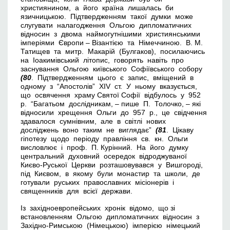
християнином, а його країна лишалась би
язичницькою. Підтвердженням такої думки може
слугувати налагодження Ольгою дипломатичних
відносин з двома наймогутнішими християнськими
імперіями Європи – Візантією та Німеччиною. В. М.
Татищев та митр. Макарій (Булгаков), посилаючись
на Іоакимівський літопис, говорять навіть про
заснування Ольгою київського Софіївського собору
(80
. Підтвердженням цього є запис, вміщений в
одному з “Апостолів” ХІV ст. У ньому вказується,
що освячення храму Святої Софії відбулось у 952
р. “Багатьом дослідникам, – пише П. Толочко, – які
відносили хрещення Ольги до 957 р., це свідчення
здавалося сумнівним, але в світлі нових
досліджень воно таким не виглядає”
(81
. Цікаву
гіпотезу щодо періоду правління св. кн. Ольги
висловлює і проф. П. Курінний. На його думку
центральний духовний осередок відроджуваної
Києво-Руської Церкви розташовувався у Вишгороді,
під Києвом, в якому були монастир та школи, де
готували руських православних місіонерів і
священників для всієї держави.
Із західноевропейських хронік відомо, що зі
встановленням Ольгою дипломатичних відносин з
Західно-Римською (Німецькою) імперією німецький