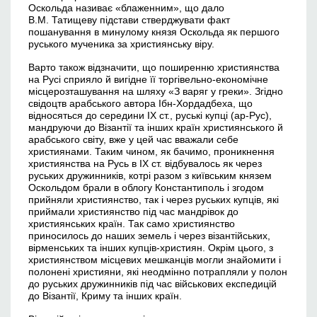
Оскольда називає «блаженним», що дало
В.М. Татищеву підстави стверджувати факт
пошанування в минулому князя Оскольда як першого
руського мученика за християнську віру.
Варто також відзначити, що поширенню християнства
на Русі сприяло й вигідне її торгівельно-економічне
місцерозташування на шляху «З варяг у греки». Згідно
свідоцтв арабського автора Ібн-Хордадбеха, що
відносяться до середини ІХ ст., руські купці (ар-Рус),
мандруючи до Візантії та інших країн християнського й
арабського світу, вже у цей час вважали себе
християнами. Таким чином, як бачимо, проникнення
християнства на Русь в ІХ ст. відбувалось як через
руських дружинників, котрі разом з київським князем
Оскольдом брали в облогу Константиполь і згодом
прийняли християнство, так і через руських купців, які
приймали християнство під час мандрівок до
християнських країн. Так само християнство
приносилось до наших земель і через візантійських,
вірменських та інших купців-християн. Окрім цього, з
християнством місцевих мешканців могли знайомити і
полонені християни, які неодмінно потрапляли у полон
до руських дружинників під час військових експедицій
до Візантії, Криму та інших країн.