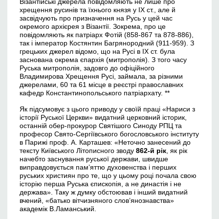
Візантійські джерела повідомляють не лише про
хрещення русинів та їхнього князя у ІХ ст., але й
засвідчують про призначення на Русь у цей час
окремого архієрея з Візантії. Зокрема, про це
повідомляють як патріарх Фотій (858-867 та 878-886),
так і імператор Костянтин Багрянородний (911-959). З
грецьких джерел відомо, що на Русі в IX ст. була
заснована окрема єпархія (митрополія). З того часу
Руська митрополія, задовго до офіційного
Владимирова Хрещення Русі, займала, за різними
джерелами, 60 та 61 місце в реєстрі православних
кафедр Константинопольського патріархату. **
Як підсумовує з цього приводу у своїй праці «Нариси з
історії Руської Церкви» видатний церковний історик,
останній обер-прокурор Святішого Синоду РПЦ та
професор Свято-Сергіївського богословського інституту
в Парижі проф. А. Карташев: «Неточно занесений до
тексту Київського Літописного зводу
862-й рік
, як рік
начебто заснування руської держави, швидше
виправдовується пам’яттю духовенства і перших
руських християн про те, що у цьому році почала свою
історію перша Руська єпископія, а не династія і не
держава». Таку ж думку обстоював і інший видатний
вчений, «батько вітчизняного слов’янознавства»
академік В.Ламанський.