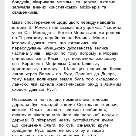
бовдурів, відкривала молільні та церкви, активно
залучала вчених християнських місіонерів та
священників.
Цікаві спостереження щодо цього періоду наводить
історик В. Рожко, який вважає, що у цей час “частина
учнів Св. Мефодія з Велико-Моравської митрополії
по її розгрому перейшла на Волинь. Маємо
історичні докази того, що рятуючись від
переслідувань німецького духовенства велика
частина учнів і вірних по тому погрому в Моравії
опинилась аж в Києві і тут поповнила засновану
свв. Кирилом і Мефодієм Свято-Іллінську
християнську громаду… Шлях цих гнаних до Києва
лягав через Волинь по Бугу, Прип’яті до Дніпра,
тому наша волинська земля була тою складовою
ланкою, яка єднала християнський захід з язичним
сходом давньої Русі”.
Незважаючи на те, що номінальним головою
держави був молодий княжич Святослав Ігоревич,
княгиня Ольга – владна і сильна особистість,
фактично відсторонила його від реальної влади в
державі. В літературі навіть зустрічається думка,
що хрещення Ольги, по суті, означало друге
хрещення Русі, адже не могло бути такого
становища, коли глава держави був би