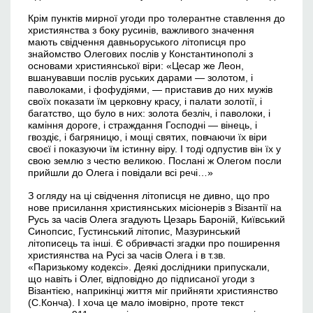
Крім пунктів мирної угоди про толерантне ставлення до
християнства з боку русинів, важливого значення
мають свідчення давньоруського літописця про
знайомство Олегових послів у Константинополі з
основами християнської віри: «Цесар же Леон,
вшанувавши послів руських дарами — золотом, і
паволоками, і фофудіями, — приставив до них мужів
своїх показати їм церковну красу, і палати золотії, і
багатство, що було в них: золота безліч, і паволоки, і
каміння дороге, і страждання Господні — вінець, і
гвоздіє, і багряницю, і мощі святих, повчаючи їх віри
своєї і показуючи їм істинну віру. І тоді одпустив він їх у
свою землю з честю великою. Послані ж Олегом посли
прийшли до Олега і повідали всі речі…»
З огляду на ці свідчення літописця не дивно, що про
нове присилання християнських місіонерів з Візантії на
Русь за часів Олега згадують Цезарь Бароній, Київський
Синопсис, Густинський літопис, Мазуринський
літописець та інші. Є обривчасті згадки про поширення
християнства на Русі за часів Олега і в т.зв.
«Паризькому кодексі». Деякі дослідники припускали,
що навіть і Олег, відповідно до підписаної угоди з
Візантією, наприкінці життя міг прийняти християнство
(С.Конча). І хоча це мало імовірно, проте текст