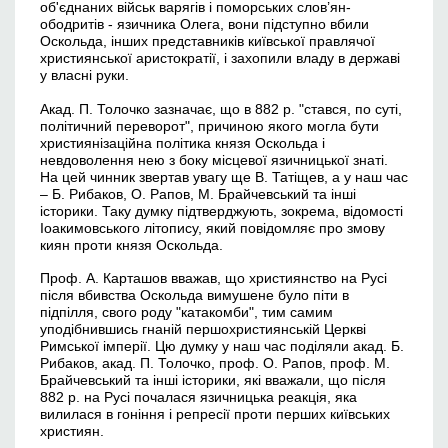
об'єднаних військ варягів і поморських слов’ян-
ободритів - язичника Олега, вони підступно вбили
Оскольда, інших представників київської правлячої
християнської аристократії, і захопили владу в державі
у власні руки.
Акад. П. Толочко зазначає, що в 882 р. "стався, по суті,
політичний переворот", причиною якого могла бути
християнізаційна політика князя Оскольда і
невдоволення нею з боку місцевої язичницької знаті.
На цей чинник звертав увагу ще В. Татіщев, а у наш час
– Б. Рибаков, О. Рапов, М. Брайчевський та інші
історики. Таку думку підтверджують, зокрема, відомості
Іоакимовського літопису, який повідомляє про змову
киян проти князя Оскольда.
Проф. А. Карташов вважав, що християнство на Русі
після вбивства Оскольда вимушене було піти в
підпілля, свого роду "катакомби", тим самим
уподібнившись гнаній першохристиянській Церкві
Римської імперії. Цю думку у наш час поділяли акад. Б.
Рибаков, акад. П. Толочко, проф. О. Рапов, проф. М.
Брайчевський та інші історики, які вважали, що після
882 р. на Русі почалася язичницька реакція, яка
вилилася в гоніння і репресії проти перших київських
християн.