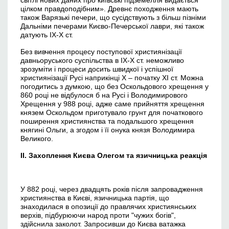
світлі нових даних про київські підземелля видається
цілком правдоподібним». Древнє походження мають
також Варязькі печери, що сусідствують з більш пізніми
Дальніми печерами Києво-Печерської лаври, які також
датують ІХ-Х ст.
Без вивчення процесу поступової християнізації
давньоруського суспільства в ІХ-Х ст. неможливо
зрозуміти і процеси досить швидкої і успішної
християнізації Русі наприкінці Х – початку ХІ ст. Можна
погодитись з думкою, що без Оскольдового хрещення у
860 році не відбулося б на Русі і Володимирового
Хрещення у 988 році, адже саме прийняття хрещення
князем Оскольдом приготувало грунт для початкового
поширення християнства та подальшого хрещення
княгині Ольги, а згодом і її онука князя Володимира
Великого.
ІІ. Захоплення Києва Олегом та язичницька реакція
У 882 році, через двадцять років після запровадження
християнства в Києві, язичницька партія, що
знаходилася в опозиції до правлячих християнських
верхів, підбурюючи народ проти "чужих богів",
здійснила заколот. Запросивши до Києва ватажка