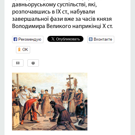
давньоруському суспільстві, які,
розпочавшись в ІХ ст., набували
завершальної фази вже за часів князя
Володимира Великого наприкінці Х ст.