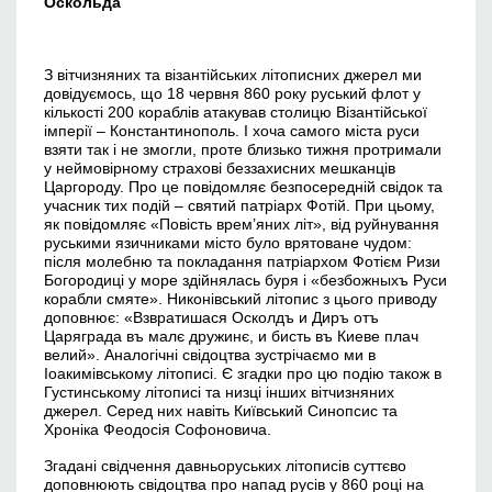
Оскольда
З вітчизняних та візантійських літописних джерел ми
довідуємось, що 18 червня 860 року руський флот у
кількості 200 кораблів атакував столицю Візантійської
імперії – Константинополь. І хоча самого міста руси
взяти так і не змогли, проте близько тижня протримали
у неймовірному страхові беззахисних мешканців
Царгороду. Про це повідомляє безпосередній свідок та
учасник тих подій – святий патріарх Фотій. При цьому,
як повідомляє «Повість врем’яних літ», від руйнування
руськими язичниками місто було врятоване чудом:
після молебню та покладання патріархом Фотієм Ризи
Богородиці у море здійнялась буря і «безбожныхъ Руси
корабли смяте». Никонівський літопис з цього приводу
доповнює: «Взвратишася Осколдъ и Диръ отъ
Царяграда въ малє дружинє, и бисть въ Киеве плач
велий». Аналогічні свідоцтва зустрічаємо ми в
Іоакимівському літописі. Є згадки про цю подію також в
Густинському літописі та низці інших вітчизняних
джерел. Серед них навіть Київський Синопсис та
Хроніка Феодосія Софоновича.
Згадані свідчення давньоруських літописів суттєво
доповнюють свідоцтва про напад русів у 860 році на