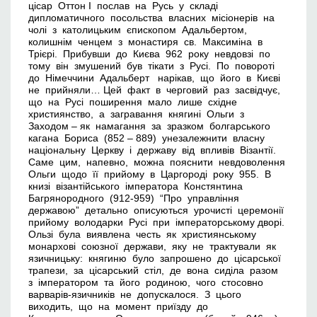
цісар Оттон І послав на Русь у складі
дипломатичного посольства власних місіонерів на
чолі з католицьким єпископом Адальбертом,
колишнім ченцем з монастиря св. Максиміна в
Трієрі. Прибувши до Києва 962 року невдовзі по
тому він змушений був тікати з Русі. По повороті
до Німеччини Адальберт нарікав, що його в Києві
не прийняли… Цей факт в черговий раз засвідчує,
що на Русі поширення мало лише східне
християнство, а загравання княгині Ольги з
Заходом – як намагання за зразком болгарського
кагана Бориса (852 – 889) унезалежнити власну
національну Церкву і державу від впливів Візантії.
Саме цим, напевно, можна пояснити невдоволення
Ольги щодо її прийому в Царгороді року 955. В
книзі візантійського імператора Констянтина
Багрянородного (912-959) “Про управління
державою” детально описуються урочисті церемонії
прийому володарки Русі при імператорському дворі.
Ользі була виявлена честь як християнському
монархові союзної держави, яку не трактували як
язичницьку: княгиню було запрошено до цісарської
трапези, за цісарський стіл, де вона сиділа разом
з імператором та його родиною, чого стосовно
варварів-язичників не допускалося. З цього
виходить, що на момент приїзду до