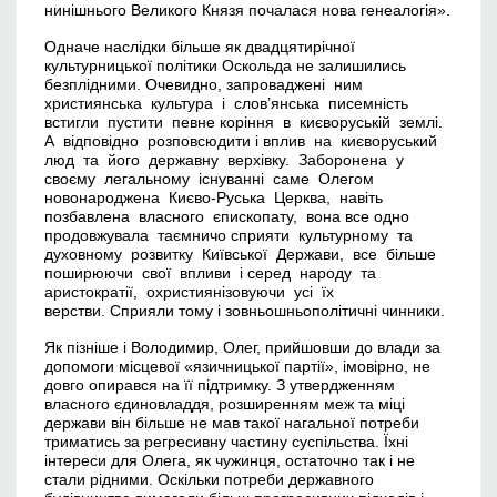
нинішнього Великого Князя почалася нова генеалогія».
Одначе наслідки більше як двадцятирічної
культурницької політики Оскольда не залишились
безплідними. Очевидно, запроваджені ним
християнська культура і слов’янська писемність
встигли пустити певне коріння в києворуській землі.
А відповідно розповсюдити і вплив на києворуський
люд та його державну верхівку. Заборонена у
своєму легальному існуванні саме Олегом
новонароджена Києво-Руська Церква, навіть
позбавлена власного єпископату, вона все одно
продовжувала таємничо сприяти культурному та
духовному розвитку Київської Держави, все більше
поширюючи свої впливи і серед народу та
аристократії, охристиянізовуючи усі їх
верстви. Сприяли тому і зовньошньополітичні чинники.
Як пізніше і Володимир, Олег, прийшовши до влади за
допомоги місцевої «язичницької партії», імовірно, не
довго опирався на її підтримку. З утвердженням
власного єдиновладдя, розширенням меж та міці
держави він більше не мав такої нагальної потреби
триматись за регресивну частину суспільства. Їхні
інтереси для Олега, як чужинця, остаточно так і не
стали рідними. Оскільки потреби державного