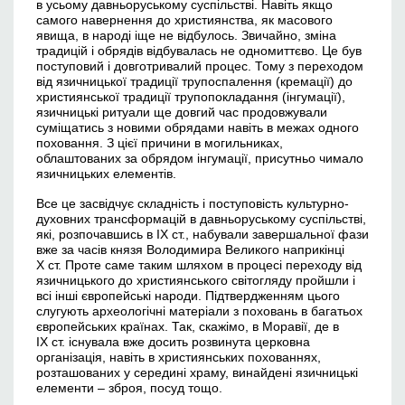
в усьому давньоруському суспільстві. Навіть якщо
самого навернення до християнства, як масового
явища, в народі іще не відбулось. Звичайно, зміна
традицій і обрядів відбувалась не одномиттєво. Це був
поступовий і довготривалий процес. Тому з переходом
від язичницької традиції трупоспалення (кремації) до
християнської традиції трупопокладання (інгумації),
язичницькі ритуали ще довгий час продовжували
суміщатись з новими обрядами навіть в межах одного
поховання. З цієї причини в могильниках,
облаштованих за обрядом інгумації, присутньо чимало
язичницьких елементів.
Все це засвідчує складність і поступовість культурно-
духовних трансформацій в давньоруському суспільстві,
які, розпочавшись в ІХ ст., набували завершальної фази
вже за часів князя Володимира Великого наприкінці
Х ст. Проте саме таким шляхом в процесі переходу від
язичницького до християнського світогляду пройшли і
всі інші європейські народи. Підтвердженням цього
слугують археологічні матеріали з поховань в багатьох
європейських країнах. Так, скажімо, в Моравії, де в
ІХ ст. існувала вже досить розвинута церковна
організація, навіть в християнських похованнях,
розташованих у середині храму, винайдені язичницькі
елементи – зброя, посуд тощо.