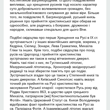
Костянтином Багрянородним. Із цього повідомлення
випливає, що хрещення русинів тоді носило характер
суто добровільного волевиявлення громадян, без
загальнообов’язкового силування до зміни віри. Більше
того, як повідомляє К. Багрянородний, руський князь
рішення про прийняття християнської віри обирав не
одноосібно, але радячись з боярами, дружиною і
народом, скликавши спеціально для цього Віче.
Подібні свідоцтва про перше Хрещення на Русі в ІХ ст.
зустрічаються і у інших візантійських авторів, зокрема, у
Кедріна, Скілиці, Зонари, Лева Граматика, Михаїла
Гліки та інших. Крім того, подібні свідоцтва про похід
русів на Царгород і прийняття християнства
зустрічаємо ми також в низці вітчизняних джерел.
Навіть такі пізні з них, як Густинський літопис,
Мазуринський літописець, Хронограф західноруської
редакції та інші зберегли пам’ять про цю подію.
Зустрічаються згадки про це також у Степенній книзі та
інших джерелах. А Київський Синопсис навіть вказує
точний рік прийняття на Русі християнства та
заснування Руської єпархії: «хрестилася Русь року від
Різдва Христового 863, в царство царя грецького
Михаїла, патріархом [же] Константинопольським був
Фотій». Навіть Церковний Статут св. Князя Володимира
відображає факт прийняття християнства на Русі за
св. Патріарха Фотія. А Іоакимівський літопис взагалі