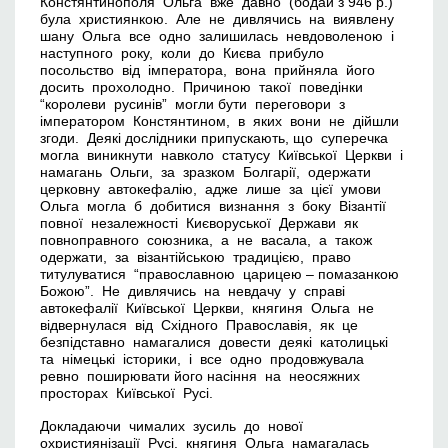
Констянтинополя Ольга вже давно (бодай з 946 р.)
була християнкою. Але не дивлячись на виявлену
шану Ольга все одно залишилась невдоволеною і
наступного року, коли до Києва прибуло
посольство від імператора, вона прийняла його
досить прохолодно. Причиною такої поведінки
“королеви русинів” могли бути переговори з
імператором Констянтином, в яких вони не дійшли
згоди. Деякі дослідники припускають, що суперечка
могла виникнути навколо статусу Київської Церкви і
намагань Ольги, за зразком Болгарії, одержати
церковну автокефалію, адже лише за цієї умови
Ольга могла б добитися визнання з боку Візантії
повної незалежності Києворуської Держави як
повноправного союзника, а не васала, а також
одержати, за візантійською традицією, право
титулуватися “православною царицею – помазанкою
Божою”. Не дивлячись на невдачу у справі
автокефалії Київської Церкви, княгиня Ольга не
відвернулася від Східного Православія, як це
безпідставно намагалися довести деякі католицькі
та німецькі історики, і все одно продовжувала
ревно поширювати його насіння на неосяжних
просторах Київської Русі.
Докладаючи чималих зусиль до нової
охристиянізації Русі, княгиня Ольга намагалась