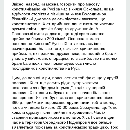
Звісно, навряд чи можна говорити про масову
християнізацію на Русі за часів князя Оскольда, як це
відбулося століттям пізніше за князя Володимира.
Візантійські джерела дають підстави вважати, що
християнство в ІХ ст. прийняли лише князь та частина
руської еліти – деякі з бояр та дружинників. А
Паннонські житія додають, що тоді християнство
прийняли близько 200 сімей. Основна ж маса
населення Київської Русі в ІХ ст. лишалась іще
язичницькою. Більше того, оскільки християнство
приймали, як правило, дружинники, які постійно брали
участь у військових операціях, то з загибеллю на полях
брані багатьох з них поменшувалось і число
послідовників християнства на Русі.
Цим, до певної міри, пояснюється той факт, що у другій
половині ІХ ст. ще досить рідко зустрічаються
поховання за обрядом інгумації, тоді як у першій
половині Х ст. вони набувають вже значно більшого
поширення. Як вже було сказано, християнство після
860 р. приймали переважно дружинники, тобто молоді
чоловіки, віком близько 20-30 років. Зрозуміло, що їх не
ховали одразу після прийняття хрещення. Час їх
старіння припадає якраз на початок Х ст. І саме в цей
час на території Середнього Подніпров’я все більше
з’являється поховань за християнською традицією. Тож