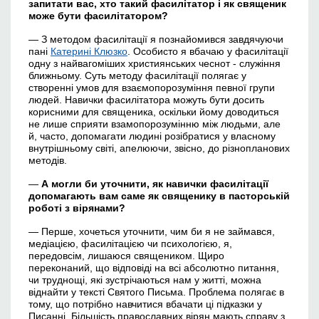
запитати
в
ас, хто такий фасилітатор і як священик
може бути фасилітатором?
— З методом фасилітації я познайомився завдячуючи
пані
Катерині Клюзко
. Особисто я вбачаю у фасилітації
одну з найвагоміших християнських чеснот - служіння
ближньому. Суть методу фасилітації полягає у
створенні умов для взаємопорозуміння певної групи
людей. Навички фасилітатора можуть бути досить
корисними для священика, оскільки йому доводиться
не лише сприяти взамопорозумінню між людьми, але
й, часто, допомагати людині розібратися у власному
внутрішньому світі, апелюючи, звісно, до різнопланових
методів.
—
А могли би уточнити, як навички фасилітації
допомагають
в
ам саме як священику в пасторській
роботі з вірянами?
— Перше, хочеться уточнити, чим би я не займався,
медіацією, фасилітацією чи психологією, я,
передовсім, лишаюся священиком. Щиро
переконаний, що відповіді на всі абсолютно питання,
чи труднощі, які зустрічаються нам у житті, можна
віднайти у тексті Святого Письма. Проблема полягає в
тому, що потрібно навчитися вбачати ці підказки у
Писанні.
Більшість православних вірян мають справу з