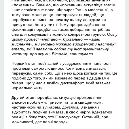
«метаноя», яке, в свою чергу, російською звучить як
«покаяння». Бачимо, що «покаяння» актуалізує зовсім
інше асоціативне поле, ніж вираз "зміна мислення", а
тому воно може дещо насторожувати людей, що
перебувають лише на початку шляху до відкриття
присутності Бога у житті. Тому процес здійснення
фасилітації передбачає також добирання потрібних
слів для комунікації з кожною конкретною групою. Ось
у
цьому процесі «метаної», буквально — «зміні
мислення», ми умовно можемо виокремити наступні
етапи, які й являють собою ту інструментальну
частину, про яку
в
и, Віталію, запитували.
Перший етап пов'язаний з усвідомленням наявності
проблеми самою людиною. Коли вона зізнається,
передусім, самій собі, що з нею щось коїться не так. Це
подібно до того, як ми визнаємо перед відвідинами
лікаря, що у нас є якийсь дискомфорт, який заважає
нормально жити.
Другий етап передбачає ситуацію промовляння
власної проблеми, тривоги чи то зі священиком,
наставником чи з лікарем, друзями. Зізнання і
відкритість людини вимагає, в свою чергу, адекватної
реакції з боку того, хто її вислуховує. Останній, при
можливості, дає певні поради.