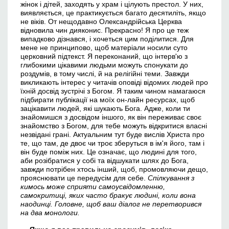
жінок і дітей, заходять у храм і цілують престол. У них,
виявляється, це практикується багато десятиліть, якщо
не віків. От нещодавно Олександрійська Церква
відновила чин дияконис. Прекрасно! Я про це теж
випадково дізнався, і хочеться цим поділитися. Для
мене не принципово, щоб матеріали носили суто
церковний підтекст. Я переконаний, що інтерв'ю з
глибокими цікавими людьми можуть спонукати до
роздумів, в тому числі, й на релігійні теми. Завжди
викликають інтерес у читачів оповіді відомих людей про
їхній досвід зустрічі з Богом. Я таким чином намагаюся
підбирати публікації на моїх он-лайн ресурсах, щоб
зацікавити людей, які шукають Бога. Адже, коли ти
знайомишся з досвідом іншого, як він переживає своє
знайомство з Богом, для тебе можуть відкритися власні
незвідані грані. Актуальним тут буде вислів Христа про
те, що там, де двоє чи троє зберуться в ім'я його, там і
він буде поміж них. Це означає, що людині для того,
аби розібратися у собі та відшукати шлях до Бога,
завжди потрібен хтось інший, щоб, промовляючи дещо,
прояснювати це передусім для себе.
Спілкування з
кимось може сприяти самоусвідомленню,
самокритиці, яких часто бракує людині, коли вона
наодинці. Головне, щоб ваш діалог не перетворився
на два монологи.