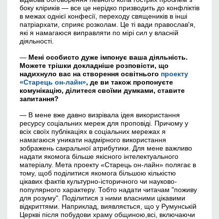
боку кліриків — все це нерідко призводить до конфліктів
в межах однієї конфесії, переходу священиків в інші
патріархати, сприяє розколам. Це ті вади православ'я,
які я намагаюся виправляти по мірі сил у власній
діяльності.
—
Мені особисто дуже імпонує
в
аша діяльність.
Можете трішки докладніше розповісти, що
надихнуло
в
ас на створення освітнього
проекту
«Старець он-лайн»
, де
в
и також пропонуєте
комунікацію, ділитеся своїми думками, ставите
запитання?
— В мене вже давно визрівала ідея використання
ресурсу соціальних мереж для проповіді. Причому у
всіх своїх публікаціях в соціальних мережах я
намагаюся уникати надмірного використання
зображень сакральної атрибутики. Для мене важливо
надати якомога більше якісного інтелектуального
матеріалу. Мета проекту «Старець он-лайн» полягає в
тому, щоб поділитися якомога більшою кількістю
цікавих фактів культурно-історичного чи науково-
популярного характеру. Тобто надати читачам "поживу
для розуму". Поділитися з ними власними цікавими
відкриттями. Наприклад, виявляється, що у Румунській
Церкві після побудови храму общиною,всі, включаючи