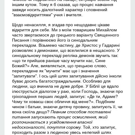
іншим кутом. Тому я б сказав, що процес навчання
завжди носить діалогічний характер і сповнений
"взаємовідкриттями" учня і вчителя.
Щодо ненасилля, я згадав про нещодавнє цікаве
відкриття для себе. Ми з моїм товаришем Михайлом
часто звертаємося до грецького варіанту Священного
Писання і порівнюємо його із синодальним
перекладом. Візьмемо частину, де Христос у Гадарині
розмовляє з демонами, що вселилися в нещасного. У
синодальному перекладі репліка демонів звучить так:
«що ти прийшов раніше часу мучити нас, Сине
Божий?» Але, виявляється, що грецькою слово,
перекладене як "мучити" має ще і значення
"запитувати". І ось цей шлях запитування дійсно інколи
буває досить багатостраждальним. Особливо для
людини, що вчинила не дуже добре. У Біблії це вдало
ілюструється діалогом у раю, коли Господь, знаючи про
гріхопадіння перших людей, запитує: «Де ти, Адаме?
Чому ти ховаєш своє обличчя від мене?». Подібним
чином і батьки, знаючи дитячу провину, запитують її, чи
вона скоїла дещо?
Певним способом поставлені
питання запускають процес осмислення, який
роз
починається з усвідомлення власної
недосконалості, почуття сорому.
Той, хто запитує,
проходить разом з людиною увесь нелегкий шлях