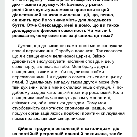
дію – змінити думку». Як бачимо, у різних
релігійних культурах можна простежити цей
діалектичний зв’язок мислення і дії, що, певно,
свідчить про його значимість для людського
буття. Отче Олександр, мені відомо, що
в
и також
досліджуєте феномен самотності. Чи могли б
розказати, чому саме
в
ас зацікавила ця тема?
— Думаю, що до вивчення самотності мене спонукали
власні переживання. Спробую пояснити. Так склалося,
що я є священиком величезної церкви. Звісно
доводиться вислуховувати численні сповіді, й це, у
свою чергу, впливає на тебе. Мені бракує друга-
священика, з яким я міг би поділитися своїми
переживаннями. І я відчуваю самотність саме в цьому
плані. В ідеальному випадку таким другом може бути
твій духівник, але в мене склалася інша ситуація. Я по-
доброму заздрю католицькій практиці реколекцій. Коли
священики якийсь час живуть разом у монастирі,
спілкуються, обмінюються досвідом. Тому моя
стурбованість самотністю спрямована, радше, на
пошуки організації якоїсь подібної практики спілкування
поміж православними священиками.
—
Дійсно, традиція реколекцій в католицизмі діє
на постійній регулярній основі
й
покликана, так би