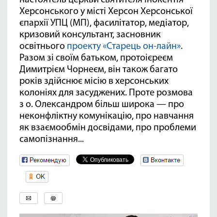
настоятель церкви святителя Інокентія
Херсонського у місті Херсон Херсонської
єпархії УПЦ (МП), фасилітатор, медіатор,
кризовий консультант, засновник
освітнього
проекту «Старець он-лайн»
.
Р
азом
зі
своїм
батьком
,
протоієреєм
Димитрієм
Чорнеєм
,
він
також
багато
років
здійснює
місію
в
херсонських
колоніях
для
засуджених. Проте розмова
з о. Олександром більш широка — про
неконфліктну комунікацію, про навчання
як взаємообмін досвідами, про проблеми
самопізнання...