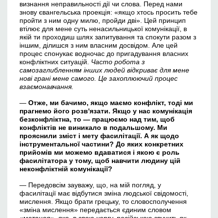
визнання неправильності дії чи слова. Перед нами
знову євангельська проекція: «якщо хтось просить тебе
пройти з ним одну милю, пройди дві». Цей принцип
втілює для мене суть ненасильницької комунікації, в
якій ти проходиш шлях запитування та спокути разом з
іншим, ділишся з ним власним досвідом. Але цей
процес спонукає водночас до пригадування власних
конфліктних ситуацій.
Часто робота з
самозаглибленням інших людей відкриває для мене
нові грані мене самого. Це захоплюючий процес
взаємонавчання.
—
Отже, ми бачимо, якщо маємо конфлікт, тоді ми
прагнемо його розв'язати. Якщо у нас комунікація
безконфліктна, то — працюємо над тим, щоб
конфліктів не виникало в подальшому. Ми
прояснили зміст і мету фасилітації. А як щодо
інструментальної частини? До яких конкретних
прийомів ми можемо вдаватися і якою є роль
фасилітатора у тому, щоб навчити людину цій
неконфліктній комунікації?
— Передовсім зауважу, що, на мій погляд, у
фасилітації має відбутися зміна людської свідомості,
мислення. Якщо брати грецьку, то словосполучення
«зміна мислення» передається єдиним словом