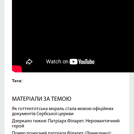
Теги:
МАТЕРІАЛИ ЗА ТЕМОЮ
Як готтентотська мораль стала мовою офіційних
документів Сербської церкви
Дзеркало тижня: Патріарх Філарет. Неромантичний
герой
Помер почесний патріарх Філарет (Денисенко):