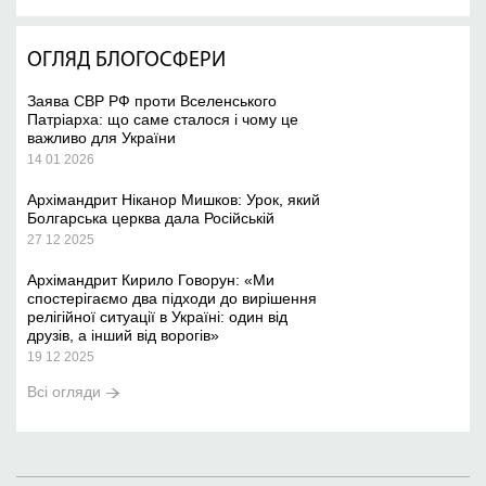
ОГЛЯД БЛОГОСФЕРИ
Заява СВР РФ проти Вселенського
Патріарха: що саме сталося і чому це
важливо для України
14 01 2026
Архімандрит Ніканор Мишков: Урок, який
Болгарська церква дала Російській
27 12 2025
Архімандрит Кирило Говорун: «Ми
спостерігаємо два підходи до вирішення
релігійної ситуації в Україні: один від
друзів, а інший від ворогів»
19 12 2025
Всі огляди