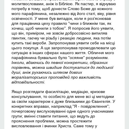
молитвословами, аніж із Біблією. Як пастир, я відчуваю
потребу в тому, щоб донести Слово Боже до кожного
мого парафіянина, незалежно від його статі, віку, рівня
освіченості. У мене був випадок, коли я роз'яснював
для працівника цеху правило "чини з ближнім так, як
хочеш, щоб чинили з тобою". Я попросив його уявити,
що він, приміром, не зовсім добросовісно випиляв
гвинтик, гаєчку чи різьбу і реакцію людини, яка потім
купить такі вироби. Запропонував уявити себе на місці
цього покупця. А ще запропонував промоделювати цю
ситуацію в інших сферах нашого життя. Обличчя мого
парафіянина буквально було "осяяне" розумінням.
Інколи, вдаючись до певної конкретики, образних
порівнянь, можна швидше достукатися до людської
душі, аніж рухаючись шляхом довгих
моралізаторських проповідей про важливість
відповідальності.
Якщо розглядати фасилітацію, медіацію, кризове
консультування, то особисто для мене всі ці методики
за своїм характером є дуже близькими до Євангелія. У
конкретних вправах, наприклад "Я - повідомлення";
почерговому вислуховуванні одне одного учасниками
групи; вмінні ставити питання, що ведуть до
прояснення проблеми, можна простежити
висловлювання і вчинки Христа. Саме тому у