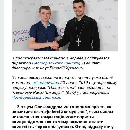
З протоієреєм
Олександром Чорнеєм спі
л
кувався
директор
Несторівськ
ого
центр
у
, кандидат
філософських наук Віталі
й
Хром
ець
.
В текстовому варіанті інтерв’ю пропонуємо цікаві
моменти,
які пролунали
23 липня 2019 р.
у черговому
випуску програми “Наша освіта”, яка виходить на
"Світлому Радіо “Емануїл”" (Київ) у партнерстві з
Несторівським центром
.
—
З отцем Олександром ми говоримо про те, як
навчитися неконфліктній комунікації, яким чином
неконфліктна комунікація може сприяти
самоусвідомленню та чому важливо долати
самотність через спілкування. Отче, відразу хочу