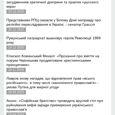
засудженням єретичної доктрини та практик «русского
міра»
20 12 2025
Представники РПЦ сказали у Білому Домі неправду про
релігійні переслідування в Україні, - сенатор Грасслі
20 12 2025
Румунський патріархат вшановує героїв Революції 1989
року
19 12 2025
Єпископ Команський Михаїл: «Прохання про взяття на
поруки Чернишова продиктоване християнськими
принципами»
19 11 2025
Лавров знову нагадав, що відновлення прав «всього
російського», в тому числі «канонічного православ’я» -
умова Путіна для мирної угоди
28 04 2025
Анонс: «Софійське братство» проводить круглий стіл про
руйнування міфів заради примирення українського
православ’я
25 04 2025