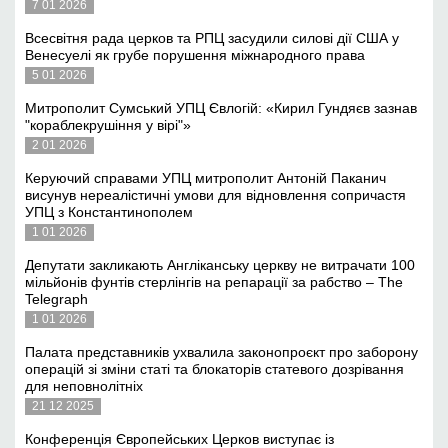
7 01 2026
Всесвітня рада церков та РПЦ засудили силові дії США у
Венесуелі як грубе порушення міжнародного права
5 01 2026
Митрополит Сумський УПЦ Євлогій: «Кирил Гундяєв зазнав
"кораблекрушіння у вірі"»
2 01 2026
Керуючий справами УПЦ митрополит Антоній Паканич
висунув нереалістичні умови для відновлення сопричастя
УПЦ з Константинополем
1 01 2026
Депутати закликають Англіканську церкву не витрачати 100
мільйонів фунтів стерлінгів на репарації за рабство – The
Telegraph
1 01 2026
Палата представників ухвалила законопроєкт про заборону
операцій зі зміни статі та блокаторів статевого дозрівання
для неповнолітніх
21 12 2025
Конференція Європейських Церков виступає із