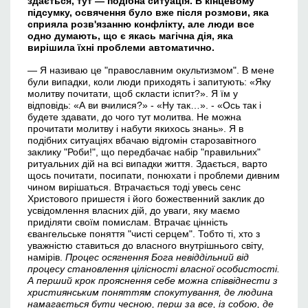
здається, тут —
п
одібна ситуація. В кінцевому
підсумку, освячення було вже після розмови, яка
сприяла розв'язанню конфлікту, але люди все
одно думають, що є якась магічна дія, яка
вирішила їхні проблеми автоматично.
— Я називаю це "православним окультизмом". В мене
були випадки, коли люди приходять і запитують: «Яку
молитву почитати, щоб скласти іспит?». Я їм у
відповідь: «А ви вчилися?» - «Ну так…». - «Ось так і
будете здавати, до чого тут молитва. Не можна
прочитати молитву і набути якихось знань». Я в
подібних ситуаціях вбачаю відгомін старозавітного
заклику "Роби!", що передбачає набір "правильних"
ритуальних дій на всі випадки життя. Здається, варто
щось почитати, посипати, понюхати і проблеми дивним
чином вирішаться. Втрачається тоді увесь сенс
Христового пришестя і його божественний заклик до
усвідомлення власних дій, до уваги, яку маємо
приділяти своїм помислам. Втрачає цінність
євангельське поняття "чисті серцем". Тобто ті, хто з
уважністю ставиться до власного внутрішнього світу,
намірів.
Процес осягнення Бога невіддільний від
процесу становлення цілісності власної особистості.
А перший крок прояснення себе можна співвіднести з
християнським поняттям спокутування, де людина
намагається бути чесною, перш за все, із собою, де