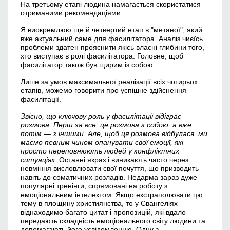
На третьому етапі людина намагається скористатися
отриманими рекомендаціями.
Я виокремлюю ще й четвертий етап в "метаної", який
вже актуальний саме для фасилітатора. Аналіз чиєїсь
проблеми здатен прояснити якісь власні глибини того,
хто виступає в ролі фасилітатора. Головне, щоб
фасилітатор також був щирим із собою.
Лише за умов максимальної реалізації всіх чотирьох
етапів, можемо говорити про успішне здійснення
фасилітації.
Звісно, що ключову роль у фасилітації відіграє
розмова. Перш за все, це розмова з собою, а вже
потім — з іншими. Але, щоб ця розмова відбулася, ми
маємо певним чином опанувати свої емоції, які
просто переповнюють людей у конфліктних
ситуаціях.
Останні якраз і виникають часто через
невміння висловлювати свої почуття, що призводить
навіть до соматичних розладів. Недарма зараз дуже
популярні тренінги, спрямовані на роботу з
емоціональним інтелектом. Якщо екстраполювати цю
тему в площину християнства, то у Євангеліях
віднаходимо багато цитат і пропозицій, які вдало
передають складність емоціонального світу людини та
допомагають його усвідомленню. Одну з