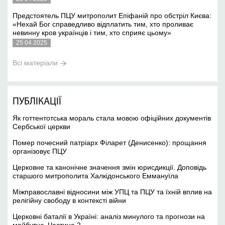
Предстоятель ПЦУ митрополит Епіфаній про обстріл Києва:
«Нехай Бог справедливо відплатить тим, хто проливає
невинну кров українців і тим, хто сприяє цьому»
25 04 2025
Всі матеріали
ПУБЛІКАЦІЇ
Як готтентотська мораль стала мовою офіційних документів
Сербської церкви
Помер почесний патріарх Філарет (Денисенко): прощання
організовує ПЦУ
Церковне та канонічне значення змін юрисдикції. Доповідь
старшого митрополита Халкідонського Еммануїла
Міжправославні відносини між УПЦ та ПЦУ та їхній вплив на
релігійну свободу в контексті війни
Церковні баталії в Україні: аналіз минулого та прогнози на