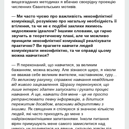
вищезгаданих методиках я вбачаю своєрідну проекцію
численних Євангельських мотивів.
—
Ми часто чуємо про важливість неконфліктної
комунікації, розуміємо про нагальну необхідність її
втілення, та чи не є подібні заклики якимось
недосяжним ідеалом? Іншими словами, це гарно
звучить в теоретичному плані, але чи можливо
принципи неконфліктної комунікації реалізувати
практично? Ви прагнете навчити людей
комунікувати неконфліктно, та чи справді цьому
можна навчитися?
— Я переконаний, що навчитися, за великим
бажанням, можна всьому. Але зізнаюся щиро, я ніколи
не вважав себе великим вчителем, наставником, гуру…
По великому рахунку, справжнє навчання невіддільне
від живого зацікавлення. Щоразу переконуюся, що
лише інтерес здатен запускати і рухати процес
навчання. А ще, навчати для мене - це не просто
ретранслювати певну інформацію, а ділитися
пережитим досвідом, власними відкриттями з
іншими.
Як священик я спілкуюся зі значною кількістю
людей, які часто приходять до мене з
найрізноманітнішими запитаннями. Інколи питання
вірян примушують мене самого замислитися над
чимось чи подивитися на явище, ситуацію зовсім під