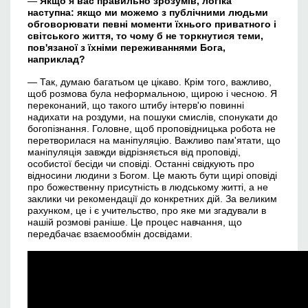
—
Якщо я
ва
с правильно зрозумів, логіка
наступна: якщо ми можемо з публічними людьми
обговорювати певні моменти їхнього приватного і
світського життя, то чому б не торкнутися теми,
пов'язаної з їхніми переживаннями Бога,
наприклад?
— Так, думаю багатьом це цікаво. Крім того, важливо,
щоб розмова була неформальною, щирою і чесною. Я
переконаний, що такого штибу інтерв'ю повинні
надихати на роздуми, на пошуки смислів, спонукати до
богопізнання. Головне, щоб проповідницька робота не
перетворилася на маніпуляцію. Важливо пам'ятати, що
маніпуляція завжди відрізняється від проповіді,
особистої бесіди чи сповіді. Останні свідкують про
відносини людини з Богом. Це мають бути щирі оповіді
про божественну присутність в людському житті, а не
заклики чи рекомендації до конкретних дій. За великим
рахунком, це і є учительство, про яке ми згадували в
нашій розмові раніше. Це процес навчання, що
передбачає взаємообмін досвідами.