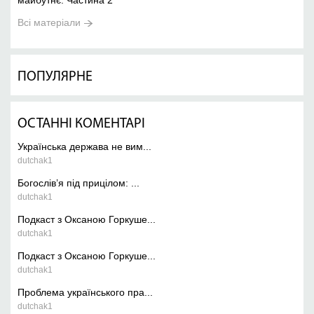
майбутнє. Частина 2
Всі матеріали
ПОПУЛЯРНЕ
ОСТАННІ КОМЕНТАРІ
Українська держава не вим...
dutchak1
Богослів’я під прицілом: ...
dutchak1
Подкаст з Оксаною Горкуше...
dutchak1
Подкаст з Оксаною Горкуше...
dutchak1
Проблема українського пра...
dutchak1