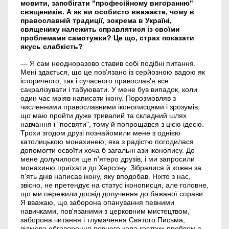
мовити, запобігати "професійному вигоранню"
священиків. А як
в
и особисто вважаєте, чому в
православній традиції, зокрема в Україні,
священику належить справлятися із своїми
проблемами самотужки? Це що, страх показати
якусь слабкість?
— Я сам неодноразово ставив собі подібні питання.
Мені здається, що це пов'язано із серйозною вадою як
історичного, так і сучасного православ'я все
сакралізувати і табуювати. У мене був випадок, коли
один час мріяв написати ікону. Порозмовляв з
численними православними іконописцями і зрозумів,
що маю пройти дуже тривалий та складний шлях
навчання і "посвяти", тому й попрощався з цією ідеєю.
Трохи згодом друзі познайомили мене з однією
католицькою монахинею, яка з радістю погодилася
допомогти освоїти хоча б загальні ази іконопису. До
мене долучилося ще п'ятеро друзів, і ми запросили
монахиню приїхати до Херсону. Зібралися й кожен за
п'ять днів написав ікону, яку вподобав. Ніхто з нас,
звісно, не претендує на статус іконописця, але головне,
що ми пережили досвід долучення до бажаної справи.
Я вважаю, що заборона опанування певними
навичками, пов'язаними з церковним мистецтвом,
заборона читання і тлумачення Святого Письма,
відмова обговорення певного кола гострих проблем з