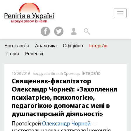
Богослов`я
Аналітика
Офіційно
Інтерв'ю
Історія
Рецензії
Інтерв'ю
16 08 2019 Бесідував Віталій Хромець
Священник-фасилітатор
Олександр Чорней: «Захоплення
психіатрією, психологією,
педагогікою допомагає мені в
душпастирській діяльності»
Протоієрей
Олександр Чорней
—