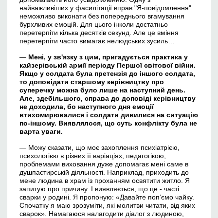
найважливіших у фасилітації вправ "Я-повідомлення"
неможливо виконати без попереднього вгамування
бурхливих емоцій. Для цього інколи достатньо
перетерпіти кілька десятків секунд. Але це вміння
перетерпіти часто вимагає нелюдських зусиль…
—
Мені, у зв'язку з цим, пригадується практика у
кайзерівській армії періоду Першої світової війни.
Якщо у солдата була претензія до іншого солдата,
то доповідати старшому керівництву про
суперечку можна було лише на наступний день.
Але, здебільшого, справа до доповіді керівництву
не доходила, бо наступного дня емоції
втихомирювалися і солдати дивилися на ситуацію
по-іншому. Виявлялося, що суть конфлікту була не
варта уваги.
— Можу сказати, що моє захоплення психіатрією,
психологією в різних її варіаціях, педагогікою,
проблемами виховання дуже допомагає мені саме в
душпастирській діяльності. Наприклад, приходить до
мене людина в храм із проханням освятити житло. Я
запитую про причину. І виявляється, що це - часті
сварки у родині. Я пропоную: «Давайте поп’ємо чайку.
Спочатку я маю зрозуміти, які молитви читати, від яких
сварок». Намагаюся налагодити діалог з людиною,