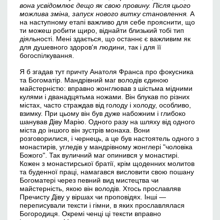
вона усвідомлює дещо як свою провину. Після цього
можлива зміна, запуск нового витку становлення.
А
на наступному етапі важливо для себе прояснити, що
ти можеш робити щиро, віднайти близький тобі тип
діяльності. Мені здається, що останнє є важливим як
для душевного здоров'я людини, так і для її
богоспілкування.
Я б згадав тут причту Анатоля Франса про фокусника
та Богоматір. Мандрівний маг володів єдиною
майстерністю: вправно жонглював з шістьма мідними
кулями і дванадцятьма ножами. Він блукав по різних
містах, часто страждав від голоду і холоду, особливо,
взимку. При цьому він був дуже набожним і глибоко
шанував Діву Марію. Одного разу на шляху від одного
міста до іншого він зустрів монаха. Вони
розговорилися, і чернець, а це був настоятель одного з
монастирів, угледів у мандрівному жонглері "чоловіка
Божого". Так вуличний маг опинився у монастирі.
Кожен з монастирської братії, крім щоденних молитов
та буденної праці, намагався висловити свою пошану
Богоматері через певний вид мистецтва чи
майстерність, якою він володів. Хтось прославляв
Пречисту Діву у віршах чи проповідях. Інші —
переписували тексти і гімни, в яких прославлялася
Богородиця. Окремі ченці ці тексти вправно