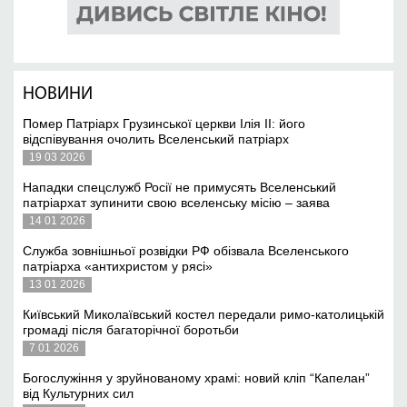
НОВИНИ
Помер Патріарх Грузинської церкви Ілія II: його
відспівування очолить Вселенський патріарх
19 03 2026
Нападки спецслужб Росії не примусять Вселенський
патріархат зупинити свою вселенську місію – заява
14 01 2026
Служба зовнішньої розвідки РФ обізвала Вселенського
патріарха «антихристом у рясі»
13 01 2026
Київський Миколаївський костел передали римо-католицькій
громаді після багаторічної боротьби
7 01 2026
Богослужіння у зруйнованому храмі: новий кліп “Капелан”
від Культурних сил