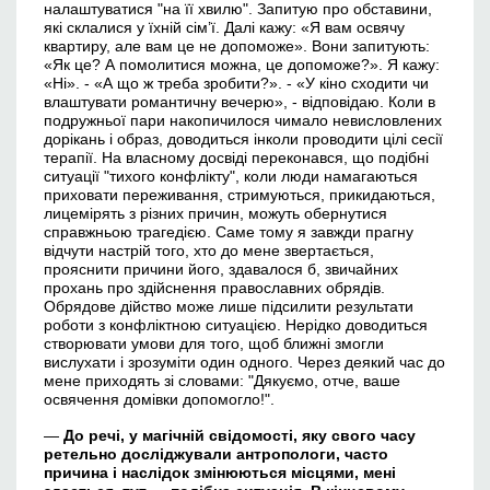
налаштуватися "на її хвилю". Запитую про обставини,
які склалися у їхній сім’ї. Далі кажу: «Я вам освячу
квартиру, але вам це не допоможе». Вони запитують:
«Як це? А помолитися можна, це допоможе?». Я кажу:
«Ні». - «А що ж треба зробити?». - «У кіно сходити чи
влаштувати романтичну вечерю», - відповідаю. Коли в
подружньої пари накопичилося чимало невисловлених
дорікань і образ, доводиться інколи проводити цілі сесії
терапії. На власному досвіді переконався, що подібні
ситуації "тихого конфлікту", коли люди намагаються
приховати переживання, стримуються, прикидаються,
лицемірять з різних причин, можуть обернутися
справжньою трагедією. Саме тому я завжди прагну
відчути настрій того, хто до мене звертається,
прояснити причини його, здавалося б, звичайних
прохань про здійснення православних обрядів.
Обрядове дійство може лише підсилити результати
роботи з конфліктною ситуацією. Нерідко доводиться
створювати умови для того, щоб ближні змогли
вислухати і зрозуміти один одного. Через деякий час до
мене приходять зі словами: "Дякуємо, отче, ваше
освячення домівки допомогло!".
—
До речі, у магічній свідомості, яку свого часу
ретельно досліджували антропологи, часто
причина і наслідок змінюються місцями, мені