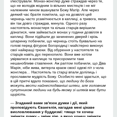
ілюстрували. Монах-жонглер дуже страждав через те,
що не володів жодним із вільних мистецтв і не міг
належним чином вшанувати Божу Матір. Але через
деякий час братія помітила, що на дозвіллі цей
чернець часто усамітнюється в каплиці, а тривога, якою
він так довго страждав, минула. Одного разу
настоятель монастиря та кілька старців вирішили
дізнатися, чим займається монах у години дозвілля в
каплиці. Вони підійшли до зачинених дверей і крізь
шпаринку побачили, що чернець стоїть буквально на
голові перед фігурою Богородиці і майстерно виконує
свої найкращі трюки. Від обурення у настоятеля та
старців навіть дух перехопило. Вони вже хотіли
увірватися в каплицю та присоромити таке
нешанобливе ставлення. Аж раптом побачили, що Діва
Марія, ніби жива, витерла краєм своєї одежі піт з чола
жонглера… Настоятель та старці впали долілиць і
прославили мудрість Божу. Особисто мені здається, що
в цій притчі вдало показано, що
людину до Бога
можуть вести найнесподіваніші шляхи, але головним
супутником людини на будь-якому зі шляхів має бути
щирість.
—
Згаданий
в
ами зв'язок думки і дії, який
проповідують Євангелія, нагадав мені цікаве
висловлювання у буддизмі: «якщо ти хочеш
змінити думку – зміни дію, а якщо хочеш змінити