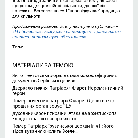
теолог завжди залишається герменевтом для себе і
пророком для релігійної спільноти, до якої він
належить. Богослов по суті "перевідкриває" традицію
для спільноти.
Продовження розмови див. у наступній публікації –
«На богословському рівні католицизм, православ'я і
протестантизм дуже зблизилися»
Теги:
МАТЕРІАЛИ ЗА ТЕМОЮ
Як готтентотська мораль стала мовою офіційних
документів Сербської церкви
Дзеркало тижня: Патріарх Філарет. Неромантичний
герой
Помер почесний патріарх Філарет (Денисенко):
прощання організовує ПЦУ
Духовний Фронт України: Атака на архієпископа
Елпідофора: що насправді стої ...
Помер Патріарх Грузинської церкви Ілія II: його
відспівування очолить Вселе ...