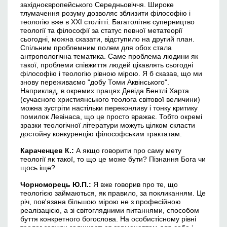
західноєвропейського Середньовіччя. Широке
тлумачення розуму дозволяє зблизити філософію і
теологію вже в ХХІ столітті. Багатолітнє суперництво
теології та філософії за статус певної метатеорії
сьогодні, можна сказати, відступило на другий план.
Спільним проблемним полем для обох стала
антропологічна тематика. Саме проблема людини як
такої, проблеми співжиття людей цікавлять сьогодні
філософію і теологію рівною мірою. Я б сказав, що ми
знову переживаємо "добу Томи Аквінського".
Наприклад, в окремих працях Девіда Бентлі Харта
(сучасного християнського теолога світової величини)
можна зустріти настільки переконливу і тонку критику
помилок Левінаса, що це просто вражає. Тобто окремі
зразки теологічної літератури можуть цілком скласти
достойну конкуренцію філософським трактатам.
Караченцев
К.
:
А якщо говорити про саму мету
теології як такої, то що це може бути? Пізнання Бога чи
щось іще?
Чорноморець Ю.П.:
Я вже говорив про те, що
теологією займаються, як правило, за покликанням. Це
річ, пов'язана більшою мірою не з професійною
реалізацією, а зі світоглядними питаннями, способом
буття конкретного богослова. На особистісному рівні