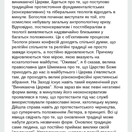
виникаючої Церкви, йдеться про те, що поступово
традиційне протистояння фундаменталістських
(консервативних) та ліберальних теологів відходить в
минуле. Богослов починає виступати як той, хто
осмислює небувалу загальну антропологічну кризу.
Відповідно, постконсерватизм і постлібералізм в
теології виявляються надзвичайно близькими у
багатьох положеннях. Це є об'єктивним процесом.
Теологи різних конфесій доходять спільної думки, що
релігійні спільноти та релігійні традиції не просто
завжди існують, а постійно відновлюються. Причому
відновлюються тією мірою, якою вказують на
есхатологічне майбутнє. "Оживає", я б сказав, велика
православна ідея Шмемана про те, що Царство Боже
приходить до нас із майбутнього і Церква з'являється
там, де проходять великі різноконфесійні християнські
зібрання. На Заході існує навіть такий екуменічний рух
"Виникаюча Церква". Хоча зараз він має певні негативні
форми вияву, в минулому його неоконсерватизм
проявлявся в тому, що протестанти під час служб
використовували православні ікони, католицьку музику.
Дійшла справа навіть до протестантського чернецтва,
що суперечить положенням Лютера, в принципі. Всі ці
явища свідчать про те, що оновлення традиції може
набути досить незвичних форм. Оновлює традицію
саме людина, що постійно приймає виклики своїй