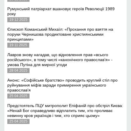
Румунський патріархат вшановує героїв Революції 1989
року
19 12 2025
Єпископ Команський Михаїл: «Прохання про взяття на
поруки Чернишова продиктоване християнськими
принципами»
19 11 2025
Лавров знову нагадав, що відновлення прав «всього
російського», в тому числі «канонічного православ’я» -
умова Путіна для мирної угоди
28 04 2025
Анонс: «Софійське братство» проводить круглий стіл про
руйнування міфів заради примирення українського
православ’я
25 04 2025
Предстоятель ПЦУ митрополит Епіфаній про обстріл Києва:
«Нехай Бог справедливо відплатить тим, хто проливає
невинну кров українців і тим, хто сприяє цьому»
25 04 2025