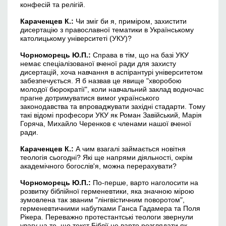
конфесій та релігій.
Караченцев
К.
:
Чи зміг би я, приміром, захистити
дисертацію з православної тематики в Українському
католицькому університеті (УКУ)?
Чорноморець Ю.П.:
Справа в тім, що на базі УКУ
немає спеціалізованої вченої ради для захисту
дисертацій, хоча навчання в аспірантурі університетом
забезпечується. Я б назвав це явище "хворобою
молодої бюрократії", коли навчальний заклад водночас
прагне дотримуватися вимог українського
законодавства та впроваджувати західні стадарти. Тому
такі відомі професори УКУ як Роман Завійський, Марія
Горяча, Михайло Черенков є членами нашої вченої
ради.
Караченцев
К.
:
А чим взагалі займається новітня
теологія сьогодні? Які ще напрями діяльності, окрім
академічного богослів'я, можна перерахувати?
Чорноморець Ю.П.:
По-перше, варто наголосити на
розвитку біблійної герменевтики, яка значною мірою
зумовлена так званим "лінгвістичним поворотом",
герменевтичними набутками Ганса Гадамера та Поля
Рікера. Переважно протестантські теологи звернули
увагу на те, що текст Біблії не варто розглядати як