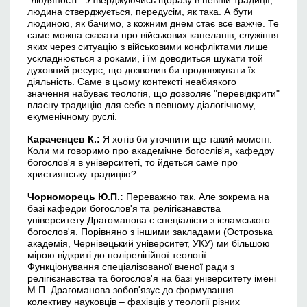
"людяності". Утверджуючись щоразу в певній традиції,
людина стверджується, передусім, як така. А бути
людиною, як бачимо, з кожним днем стає все важче. Те
саме можна сказати про військових капеланів, служіння
яких через ситуацію з військовими конфліктами лише
ускладнюється з роками, і їм доводиться шукати той
духовний ресурс, що дозволив би продовжувати їх
діяльність. Саме в цьому контексті неабиякого
значення набуває теологія, що дозволяє "перевідкрити"
власну традицію для себе в певному діалогічному,
екуменічному руслі.
Караченцев
К.
:
Я хотів би уточнити ще такий момент.
Коли ми говоримо про академічне богослів'я, кафедру
богослов'я в університеті, то йдеться саме про
християнську традицію?
Чорноморець Ю.П.:
Переважно так. Але зокрема на
базі кафедри богослов'я та релігієзнавства
університету Драгоманова є спеціалісти з ісламського
богослов'я. Порівняно з іншими закладами (Острозька
академія, Чернівецький університет, УКУ) ми більшою
мірою відкриті до полірелігійної теології.
Функціонування спеціалізованої вченої ради з
релігієзнавства та богослов'я на базі університету імені
М.П. Драгоманова зобов'язує до формування
колективу науковців – фахівців у теології різних