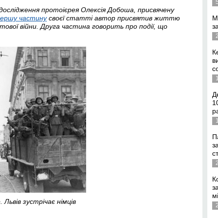
 дослідження протоієрея Олексія Добоша, присвячену
ершу частину
своєї статті автор присвятив життю
М
ітової війни. Друга частина говорить про події, що
з
К
в
с
Д
1
р
П
з
с
К
з
м
. Львів зустрічає німців