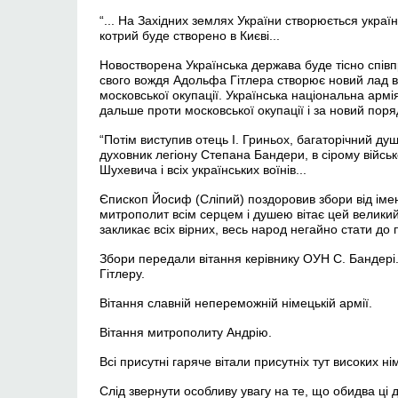
“... На Західних землях України створюється украї
котрий буде створено в Києві...
Новостворена Українська держава буде тісно спів
свого вождя Адольфа Гітлера створює новий лад в 
московської окупації. Українська національна арм
дальше проти московської окупації і за новий порядо
“Потім виступив отець І. Гриньох, багаторічний ду
духовник легіону Степана Бандери, в сірому війсь
Шухевича і всіх українських воїнів...
Єпископ Йосиф (Сліпий) поздоровив збори від іме
митрополит всім серцем і душею вітає цей великий
закликає всіх вірних, весь народ негайно стати до п
Збори передали вітання керівнику ОУН С. Бандері
Гітлеру.
Вітання славній непереможній німецькій армії.
Вітання митрополиту Андрію.
Всі присутні гаряче вітали присутніх тут високих н
Слід звернути особливу увагу на те, що обидва ці 