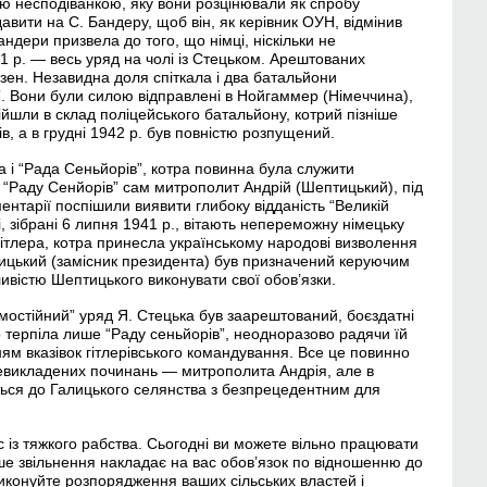
ою несподіванкою, яку вони розцінювали як спробу
авити на С. Бандеру, щоб він, як керівник ОУН, відмінив
ндери призвела до того, що німці, ніскільки не
 р. — весь уряд на чолі із Стецьком. Арештованих
узен. Незавидна доля спіткала і два батальйони
”. Вони були силою відправлені в Нойгаммер (Німеччина),
йшли в склад поліцейського батальйону, котрий пізніше
в, а в грудні 1942 р. був повністю розпущений.
 і “Рада Сеньйорів”, котра повинна була служити
“Раду Сенйорів” сам митрополит Андрій (Шептицький), під
ентарії поспішили виявити глибоку відданість “Великій
і, зібрані 6 липня 1941 р., вітають непереможну німецьку
ітлера, котра принесла українському народові визволення
вицький (замісник президента) був призначений керуючим
ивістю Шептицького виконувати свої обов’язки.
амостійний” уряд Я. Стецька був заарештований, боєздатні
 терпіла лише “Раду сеньйорів”, неодноразово радячи їй
м вказівок гітлерівського командування. Все це повинно
евикладених починань — митрополита Андрія, але в
ться до Галицького селянства з безпрецедентним для
 із тяжкого рабства. Сьогодні ви можете вільно працювати
аше звільнення накладає на вас обов’язок по відношенню до
виконуйте розпорядження ваших сільських властей і