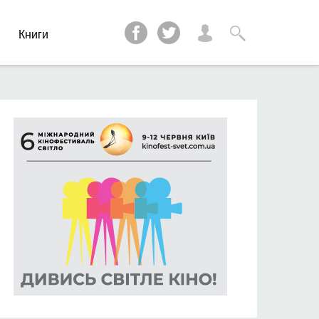
и
Книги