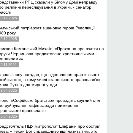
редставники РПЦ сказали у Білому Домі неправду
ро релігійні переслідування в Україні, - сенатор
расслі
20 12 2025
умунський патріархат вшановує героїв Революції
989 року
19 12 2025
пископ Команський Михаїл: «Прохання про взяття на
оруки Чернишова продиктоване християнськими
ринципами»
19 11 2025
авров знову нагадав, що відновлення прав «всього
осійського», в тому числі «канонічного православ’я» -
мова Путіна для мирної угоди
28 04 2025
нонс: «Софійське братство» проводить круглий стіл
ро руйнування міфів заради примирення
країнського православ’я
25 04 2025
редстоятель ПЦУ митрополит Епіфаній про обстріл
иєва: «Нехай Бог справедливо відплатить тим, хто