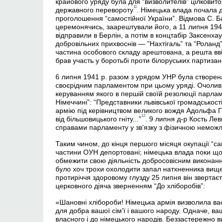
крайового уряду була для “визволителів” цілковит
11
державного перевороту
. Німецька влада почала д
проголошення “самостійної України”. Відмова С. Ба
церемонячись, заарештували його, а 11 липня 1941
відправили в Берлін, а потім в концтабір Заксенха
добровільних прихвоснів — ”Нахтігаль” та “Роланд
частина особового складу арештована, а решта вві
брав участь у боротьбі проти білоруських партизані
6 липня 1941 р. разом з урядом УНР була створена
своєрідним парламентом при цьому уряді. Очолив 
керуванням якого в першій своїй резолюції парлам
Німеччині”: “Представники львівської громадськост
армію під керівництвом великого вождя Адольфа Г
12
від більшовицького гніту...”
. 9 липня д-р Кость Ле
справами парламенту у зв’язку з фізичною неможл
Таким чином, до кінця першого місяця окупації “с
частини ОУН депортовані; німецька влада поки що
обмежити свою діяльність добросовісним виконання
було хоч трохи охолодити запал натхненника вищ
протиріччя здоровому глузду 25 липня він звертає
церковного діяча зверненням “До хліборобів”:
«Шановні хлібороби! Німецька армія визволила вас
для добра вашої сім’ї і вашого народу. Одначе, в
власного і до німецького народів. Беззастережно 