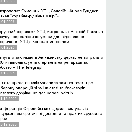
5 01 2026
итрополит Сумський УПЦ Євлогій: «Кирил Гундяєв
азнав "кораблекрушіння у вірі"»
2 01 2026
еруючий справами УПЦ митрополит Антоній Паканич
исунув нереалістичні умови для відновлення
опричастя УПЦ з Константинополем
1 01 2026
епутати закликають Англіканську церкву не витрачати
00 мільйонів фунтів стерлінгів на репарації за
абство – The Telegraph
1 01 2026
алата представників ухвалила законопроєкт про
аборону операцій зі зміни статі та блокаторів
татевого дозрівання для неповнолітніх
21 12 2025
онференція Європейських Церков виступає із
асудженням єретичної доктрини та практик «русского
іра»
20 12 2025