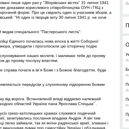
ковані лише один раз у “Зборівських вістях” 31 липня 1941
В
ними доказами корисливого співробітництва ОУН і ГКЦ з
оченій формі. Про це свідчить один із учасників зборів, а
івський: “Ні один із творців акту 30 липня 1941 р. не хоче
П
й видав спеціального “Пастирського листа”:
ройці Єдиного почалась нова епоха в житті Соборної
О
 вчора, утвердили і проголосили цю історичну подію.
У
ислуховування наших молитв, і закликаю тебе до прояву
кож до прояву послуху властям.
d
Б
е справа почата в ім’я Боже і з Божою благодаттю, буде
d
роявляються передусім у слухняному підкоренню Божим
П
.
d
у від ворога. Встановленій владі віддаємо належний
П
7
ахідних областей України пана Ярослава Стецька”
.
d
 усіх греко-католицьких храмах служився подячний
П
мії, зачитувались послання владики Андрія. А він тим
d
і легко займали, так як воїни радянської армії, зламані і
т виношував думки про самостійну Україну і об’єднання