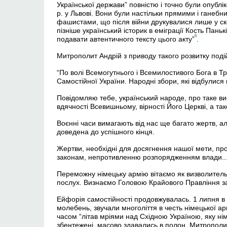
Української держави” повністю і точно були опублі
р. у Львові. Вони були настільки прямими і ганеб
фашистами, що після війни друкувалися лише у скор
пізніше український історик в еміграції Кость Паньк
6
подавати автентичного тексту цього акту”
.
Митрополит Андрій з приводу такого розвитку поді
“По волі Всемогутнього і Всемилостивого Бога в Т
Самостійної України. Народні збори, які відбулися
Повідомляю тебе, український народе, про таке в
вдячності Всевишньому, вірності Його Церкві, а та
Воєнні часи вимагають від нас ще багато жертв, ал
доведена до успішного кінця.
Жертви, необхідні для досягнення нашої мети, п
законам, непротивленню розпорядженням влади..
Переможну німецьку армію вітаємо як визволительк
послух. Визнаємо Головою Крайового Правління з
Ейфорія самостійності продовжувалась. 1 липня в
молебень, звучали многоліття в честь німецької ар
часом “літав мріями над Східною Україною, яку німц
збентежені, масово здавались в полон. Митрополи