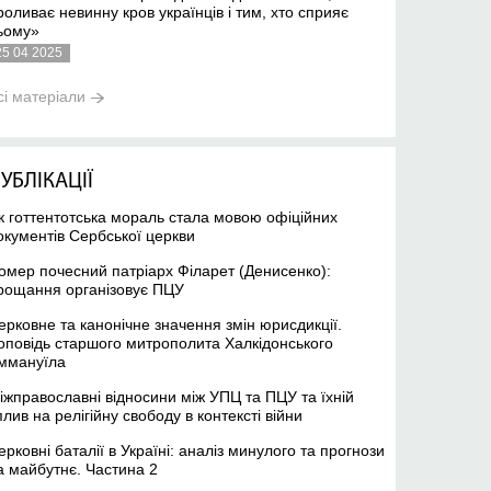
роливає невинну кров українців і тим, хто сприяє
ьому»
25 04 2025
сі матеріали
УБЛІКАЦІЇ
к готтентотська мораль стала мовою офіційних
окументів Сербської церкви
омер почесний патріарх Філарет (Денисенко):
рощання організовує ПЦУ
ерковне та канонічне значення змін юрисдикції.
оповідь старшого митрополита Халкідонського
ммануїла
іжправославні відносини між УПЦ та ПЦУ та їхній
плив на релігійну свободу в контексті війни
ерковні баталії в Україні: аналіз минулого та прогнози
а майбутнє. Частина 2