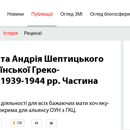
Новини
Публікації
Огляд ЗМІ
Огляд блогосфер
Історія
Рецензії
ита Андрія Шептицького
їнської Греко-
 1939-1944 рр. Частина
діяльності для всіх бажаючих мати хоч яку-
зокрема для альянсу ОУН з ГКЦ.