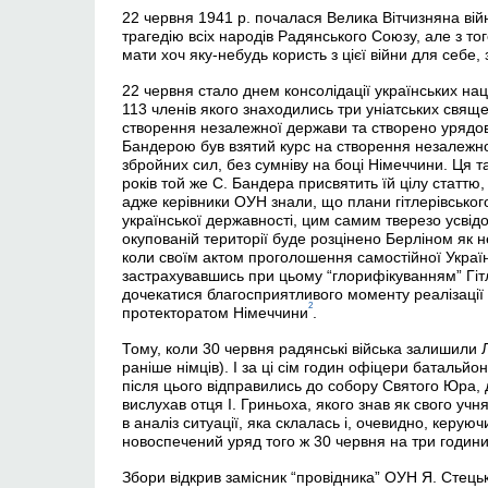
22 червня 1941 р. почалася Велика Вітчизняна вій
трагедію всіх народів Радянського Союзу, але з то
мати хоч яку-небудь користь з цієї війни для себе
22 червня стало днем консолідації українських нац
113 членів якого знаходились три уніатських свящ
створення незалежної держави та створено урядов
Бандерою був взятий курс на створення незалежн
збройних сил, без сумніву на боці Німеччини. Ця 
років той же С. Бандера присвятить їй цілу статтю,
адже керівники ОУН знали, що плани гітлерівського 
української державності, цим самим тверезо усві
окупованій території буде розцінено Берліном як 
коли своїм актом проголошення самостійної Украї
застрахувавшись при цьому “глорифікуванням” Гіт
дочекатися благосприятливого моменту реалізації
2
протекторатом Німеччини
.
Тому, коли 30 червня радянські війська залишили Л
раніше німців). І за ці сім годин офіцери батальй
після цього відправились до собору Святого Юра, 
вислухав отця І. Гриньоха, якого знав як свого учня
в аналіз ситуації, яка склалась і, очевидно, керую
новоспечений уряд того ж 30 червня на три години 
Збори відкрив замісник “провідника” ОУН Я. Стецьк