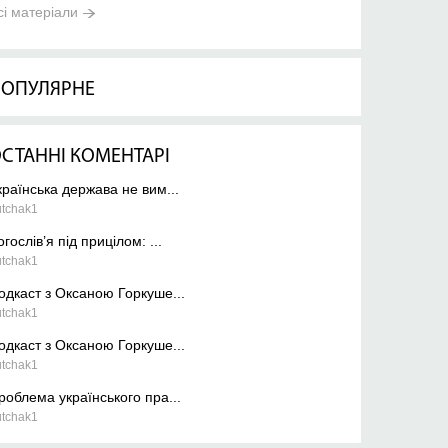
сі матеріали
ОПУЛЯРНЕ
СТАННІ КОМЕНТАРІ
країнська держава не вим...
utchak1
огослів’я під прицілом: ...
utchak1
одкаст з Оксаною Горкуше...
utchak1
одкаст з Оксаною Горкуше...
utchak1
роблема українського пра...
utchak1