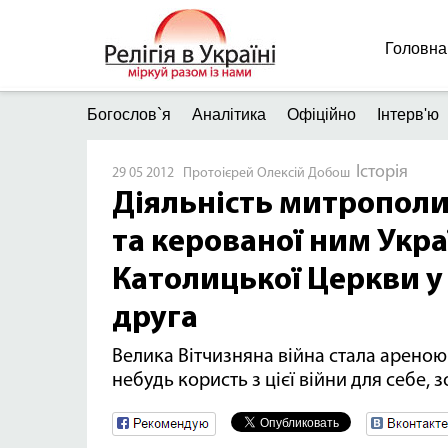
Головна
Богослов`я
Аналітика
Офіційно
Інтерв'ю
Історія
29 05 2012 Протоієрей Олексій Добош
Діяльність митропол
та керованої ним Укра
Католицької Церкви у
друга
Велика Вітчизняна війна стала ареною 
небудь користь з цієї війни для себе, 