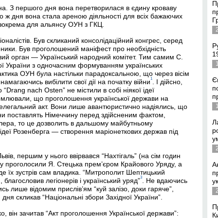
П
на. З першого дня вона перетворилася в єдину кроваву
п
го ж дня вона стала ареною діяльності для всіх бажаючих
Г
, зокрема для альянсу ОУН з ГКЦ.
іоналістів. Був скликаний консолідаційний конгрес, серед
Р
еники. Був проголошений маніфест про необхідність
1
ий орган — Український народний комітет. Тим самим С.
ої України з одночасним формуванням українських
тактика ОУН була настільки парадоксальною, що через вісім
Є
1
 намагаючись вибілити свої дії на початку війни
. І дійсно,
п
“Drang nach Osten” не містили в собі ніякої ідеї
п
домлювали, що проголошення української держави на
нелегальний акт. Вони лише авантюристично надіялись, що
ни поставлять Німеччину перед здійсненим фактом,
Л
лера, то це дозволить в дальшому майбутньому
р
 ідеї Розенберга — створення маріонеткових держав під
у
ьвів, першим у нього ввірвався “Нахтігаль” (на сім годин
ону проголосили Я. Стецька прем’єром Крайового Уряду, а
А
де їх зустрів сам владика. “Митрополит Шептицький
п
3
, благословив легіонерів і український уряд”
. Не вдаючись
у
чись лише відомим прислів’ям “куй залізо, доки гаряче”,
дня скликав “Національні збори Західної України”.
П
о, він зачитав “Акт проголошення Української держави”:
К