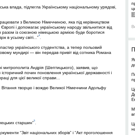
п
нська влада, підлегла Українському національному урядові,
ц
працювати з Великою Німеччиною, яка під керівництвом
В
Європі і допомагає українському народу звільнитися від
ія разом із союзною німецькою армією буде боротися
4
к в усьому світі...”
.
шпастир українського студентства, а тепер польовий
П
ковому мундирі — він передав привіт від сотника Романа
Я
д
ні митрополита Андрія (Шептицького), заявив, що
 історичний почин поновлення української державності і
П
раці для цієї великої справи...
п
. Вітання творцю і вождю Великої Німеччини Адольфу
Ц
Д
Е
М
в
5
імецьких старшин”
.
Ц
н
документи “Звіт національних зборів” і “Акт проголошення