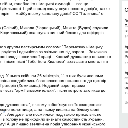
 війни, ганебне іго німецької окупації — все це
діяльності. І цей спогад заслуговує повного довір’я, так як
О
дрія — майбутньому капелану дивізії СС “Галичина” о.
З
П
ф (Сліпий), Микола (Чарнецький), Микита (Будка) служили
в
(Коциловський) влаштував пишний бенкет для офіцерів
1
их з другим пастирським словом: ”Переможну німецьку
А
радістю і вдячністю за звільнення від ворога... Закликаю
я
шності владі і посиленої праці... Кожний душпастир повинен в
Р
 і після пісні “Тебе Бога Хвалимо” возгласити многоліття
2
А
. У нього ввійшли 26 міністрів, 11 з них були членами
с
країна сподобились благословення останнього до цих пір
в
 Григорія (Хомишина). Недавній ворог правих
о
 в честь “армії визволительки”, після котрого закликав до
1
В
о духовенства”, в якому зобов’язує своїх священників
рвоне полотнище, а на ньому вишита на білому фоні
10
у”
. Але доля зле посміялася над такою прихильністю
і в голову не приходило визнати самостійність України,
ату! А ця пишно звеличена подія утворення українського