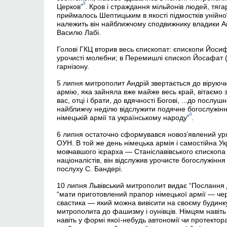
8
Церков”
. Кров і страждання мільйонів людей, тягар
приймалось Шептицьким в якості підмостків унійної 
належить він найближчому сподвижнику владики Ан
Василю Лабі.
Голові ГКЦ вторив весь єпископат: єпископи Йоси
урочисті молебни; в Перемишлі єпископ Йосафат 
гарнізону.
5 липня митрополит Андрій звертається до віруюч
армію, яка зайняла вже майже весь край, вітаємо з 
вас, отці і брати, до вдячності Богові, ...до послу
найближчу неділю відслужити подячне богослужіння
9
німецькій армії та українському народу”
.
6 липня остаточно сформувався новоз’явлений уряд
ОУН. В той же день німецька армія і самостійна У
мовчавшого ієрарха — Станіславівського єпископа
націоналістів, він відслужив урочисте богослужіння
послуху С. Бандері.
10 липня Львівський митрополит видає “Послання д
“мати приготовлений прапор німецької армії — че
свастика — який можна вивісити на своєму будинк
митрополита до фашизму і оунівців. Німцям навіть 
навіть у формі якої-небудь автономії чи протектор