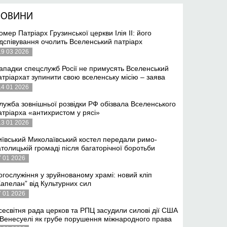
НОВИНИ
омер Патріарх Грузинської церкви Ілія II: його
ідспівування очолить Вселенський патріарх
19 03 2026
ападки спецслужб Росії не примусять Вселенський
атріархат зупинити свою вселенську місію – заява
14 01 2026
лужба зовнішньої розвідки РФ обізвала Вселенського
атріарха «антихристом у рясі»
13 01 2026
иївський Миколаївський костел передали римо-
атолицькій громаді після багаторічної боротьби
7 01 2026
огослужіння у зруйнованому храмі: новий кліп
Капелан” від Культурних сил
7 01 2026
сесвітня рада церков та РПЦ засудили силові дії США
 Венесуелі як грубе порушення міжнародного права