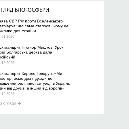
ГЛЯД БЛОГОСФЕРИ
аява СВР РФ проти Вселенського
атріарха: що саме сталося і чому це
ажливо для України
4 01 2026
рхімандрит Ніканор Мишков: Урок,
кий Болгарська церква дала
осійській
7 12 2025
рхімандрит Кирило Говорун: «Ми
постерігаємо два підходи до
ирішення релігійної ситуації в Україні:
дин від друзів, а інший від ворогів»
9 12 2025
сі огляди