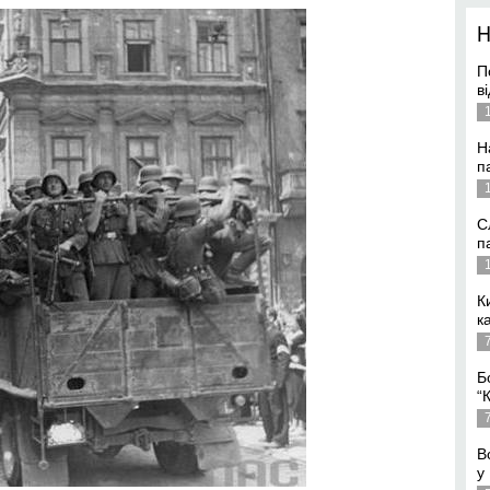
П
в
Н
п
С
п
К
к
Б
“
В
у