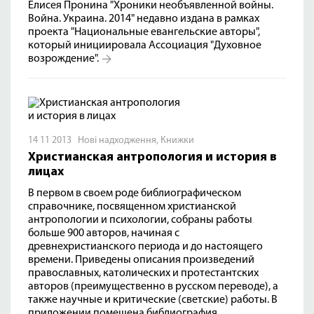
Елисея Пронина "Хроники необъявленной войны.
Война. Украина. 2014" недавно издана в рамках
проекта "Национальные евангельские авторы",
который инициировала Ассоциация "Духовное
возрождение".
14 11 2013
Нові надходження
,
Книжки
Христианская антропология и история в
лицах
В первом в своем роде библиографическом
справочнике, посвященном христианской
антропологии и психологии, собраны работы
больше 900 авторов, начиная с
древнехристианского периода и до настоящего
времени. Приведены описания произведений
православных, католических и протестантских
авторов (преимущественно в русском переводе), а
также научные и критические (светские) работы. В
приложении помещена библиография