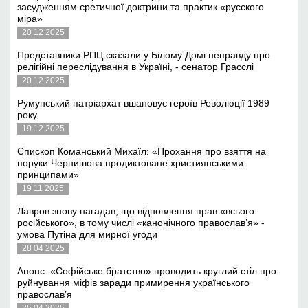
засудженням єретичної доктрини та практик «русского
міра»
20 12 2025
Представники РПЦ сказали у Білому Домі неправду про
релігійні переслідування в Україні, - сенатор Грасслі
20 12 2025
Румунський патріархат вшановує героїв Революції 1989
року
19 12 2025
Єпископ Команський Михаїл: «Прохання про взяття на
поруки Чернишова продиктоване християнськими
принципами»
19 11 2025
Лавров знову нагадав, що відновлення прав «всього
російського», в тому числі «канонічного православ’я» -
умова Путіна для мирної угоди
28 04 2025
Анонс: «Софійське братство» проводить круглий стіл про
руйнування міфів заради примирення українського
православ’я