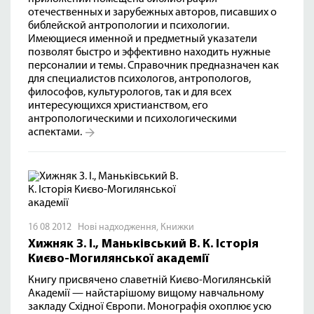
отечественных и зарубежных авторов, писавших о
библейской антропологии и психологии.
Имеющиеся именной и предметный указатели
позволят быстро и эффективно находить нужные
персоналии и темы. Справочник предназначен как
для специалистов психологов, антропологов,
философов, культурологов, так и для всех
интересующихся христианством, его
антропологическими и психологическими
аспектами.
16 08 2012
Нові надходження
,
Книжки
Хижняк З. І., Маньківський В. К. Історія
Києво-Могилянської академії
Книгу присвячено славетній Києво-Могилянській
Академії — найстарішому вищому навчальному
закладу Східної Європи. Монографія охоплює усю