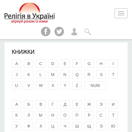
КНИЖКИ
A
B
C
D
E
F
G
H
I
J
K
L
M
N
Q
R
S
T
U
V
W
X
Y
Z
NUM
А
Б
В
Г
Д
Е
Ж
Э
И
К
Л
М
Н
О
П
Р
С
Т
У
Ф
Х
Ц
Ч
Ш
Щ
Э
Ю