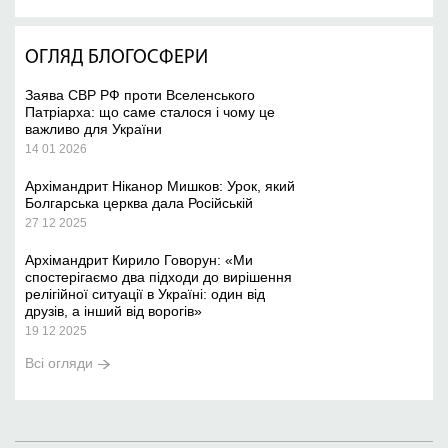
ОГЛЯД БЛОГОСФЕРИ
Заява СВР РФ проти Вселенського
Патріарха: що саме сталося і чому це
важливо для України
14 01 2026
Архімандрит Ніканор Мишков: Урок, який
Болгарська церква дала Російській
27 12 2025
Архімандрит Кирило Говорун: «Ми
спостерігаємо два підходи до вирішення
релігійної ситуації в Україні: один від
друзів, а інший від ворогів»
19 12 2025
Всі огляди