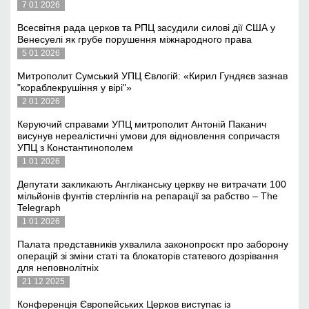
7 01 2026
Всесвітня рада церков та РПЦ засудили силові дії США у
Венесуелі як грубе порушення міжнародного права
5 01 2026
Митрополит Сумський УПЦ Євлогій: «Кирил Гундяєв зазнав
"кораблекрушіння у вірі"»
2 01 2026
Керуючий справами УПЦ митрополит Антоній Паканич
висунув нереалістичні умови для відновлення сопричастя
УПЦ з Константинополем
1 01 2026
Депутати закликають Англіканську церкву не витрачати 100
мільйонів фунтів стерлінгів на репарації за рабство – The
Telegraph
1 01 2026
Палата представників ухвалила законопроєкт про заборону
операцій зі зміни статі та блокаторів статевого дозрівання
для неповнолітніх
21 12 2025
Конференція Європейських Церков виступає із