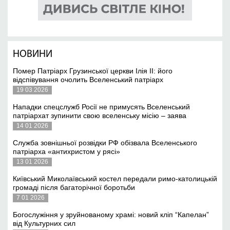
НОВИНИ
Помер Патріарх Грузинської церкви Ілія II: його
відспівування очолить Вселенський патріарх
19 03 2026
Нападки спецслужб Росії не примусять Вселенський
патріархат зупинити свою вселенську місію – заява
14 01 2026
Служба зовнішньої розвідки РФ обізвала Вселенського
патріарха «антихристом у рясі»
13 01 2026
Київський Миколаївський костел передали римо-католицькій
громаді після багаторічної боротьби
7 01 2026
Богослужіння у зруйнованому храмі: новий кліп “Капелан”
від Культурних сил