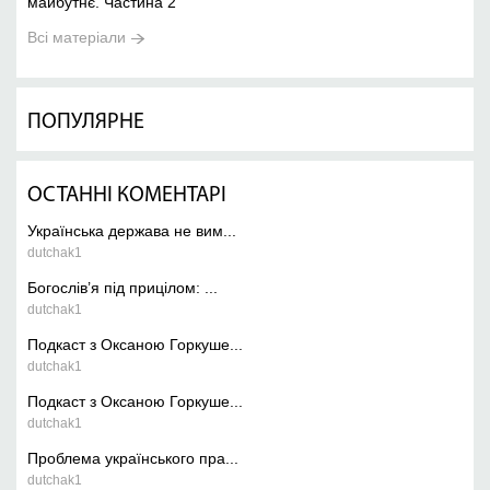
майбутнє. Частина 2
Всі матеріали
ПОПУЛЯРНЕ
ОСТАННІ КОМЕНТАРІ
Українська держава не вим...
dutchak1
Богослів’я під прицілом: ...
dutchak1
Подкаст з Оксаною Горкуше...
dutchak1
Подкаст з Оксаною Горкуше...
dutchak1
Проблема українського пра...
dutchak1