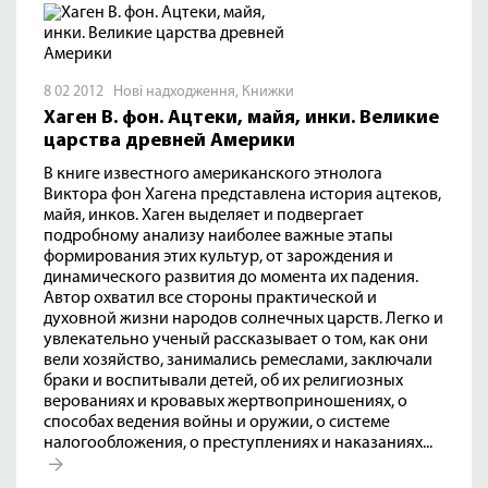
8 02 2012
Нові надходження
,
Книжки
Хаген В. фон. Ацтеки, майя, инки. Великие
царства древней Америки
В книге известного американского этнолога
Виктора фон Хагена представлена история ацтеков,
майя, инков. Хаген выделяет и подвергает
подробному анализу наиболее важные этапы
формирования этих культур, от зарождения и
динамического развития до момента их падения.
Автор охватил все стороны практической и
духовной жизни народов солнечных царств. Легко и
увлекательно ученый рассказывает о том, как они
вели хозяйство, занимались ремеслами, заключали
браки и воспитывали детей, об их религиозных
верованиях и кровавых жертвоприношениях, о
способах ведения войны и оружии, о системе
налогообложения, о преступлениях и наказаниях...