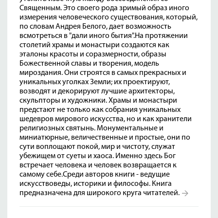
Священным. Это своего рода зримый образ иного
измерения человеческого существования, который,
по словам Андрея Белого, дает возможность
всмотреться в "дали иного бытия".На протяжении
столетий храмы и монастыри создаются как
эталоны красоты и соразмерности, образы
Божественной славы и творения, модель
мироздания. Они строятся в самых прекрасных и
уникальных уголках Земли; их проектируют,
возводят и декорируют лучшие архитекторы,
скульпторы и художники. Храмы и монастыри
предстают не только как собрания уникальных
шедевров мирового искусства, но и как хранители
религиозных святынь. Монументальные и
миниатюрные, величественные и простые, они по
сути воплощают покой, мир и чистоту, служат
убежищем от суеты и хаоса. Именно здесь Бог
встречает человека и человек возвращается к
самому себе.Среди авторов книги - ведущие
искусствоведы, историки и философы. Книга
предназначена для широкого круга читателей.