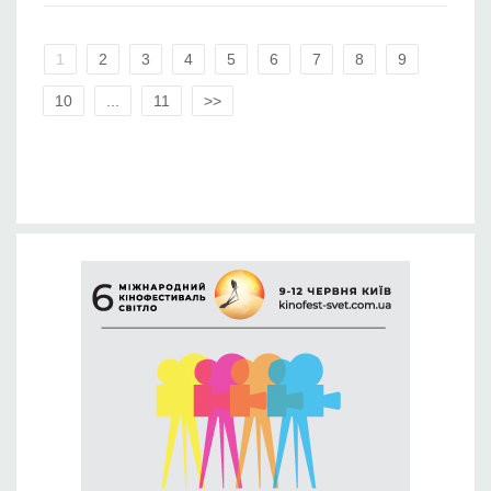
1
2
3
4
5
6
7
8
9
10
...
11
>>