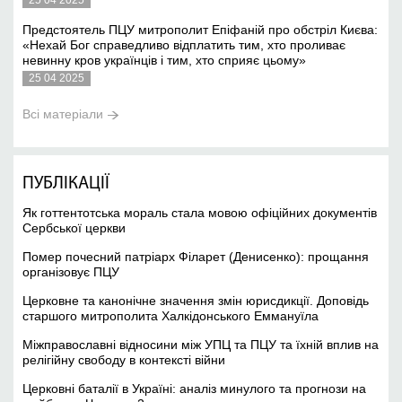
25 04 2025
Предстоятель ПЦУ митрополит Епіфаній про обстріл Києва:
«Нехай Бог справедливо відплатить тим, хто проливає
невинну кров українців і тим, хто сприяє цьому»
25 04 2025
Всі матеріали
ПУБЛІКАЦІЇ
Як готтентотська мораль стала мовою офіційних документів
Сербської церкви
Помер почесний патріарх Філарет (Денисенко): прощання
організовує ПЦУ
Церковне та канонічне значення змін юрисдикції. Доповідь
старшого митрополита Халкідонського Еммануїла
Міжправославні відносини між УПЦ та ПЦУ та їхній вплив на
релігійну свободу в контексті війни
Церковні баталії в Україні: аналіз минулого та прогнози на