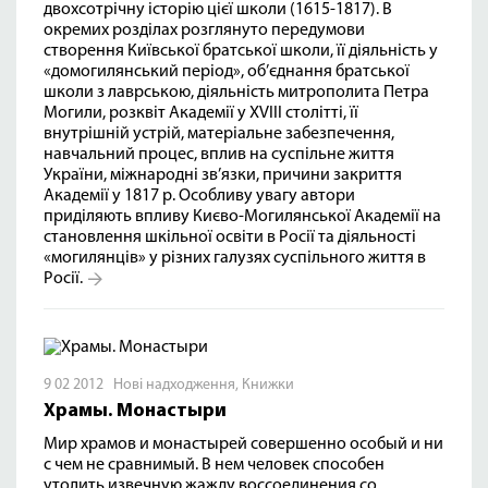
двохсотрічну історію цієї школи (1615-1817). В
окремих розділах розглянуто передумови
створення Київської братської школи, її діяльність у
«домогилянський період», об’єднання братської
школи з лаврською, діяльність митрополита Петра
Могили, розквіт Академії у XVIII столітті, її
внутрішній устрій, матеріальне забезпечення,
навчальний процес, вплив на суспільне життя
України, міжнародні зв’язки, причини закриття
Академії у 1817 р. Особливу увагу автори
приділяють впливу Києво-Могилянської Академії на
становлення шкільної освіти в Росії та діяльності
«могилянців» у різних галузях суспільного життя в
Росії.
9 02 2012
Нові надходження
,
Книжки
Храмы. Монастыри
Мир храмов и монастырей совершенно особый и ни
с чем не сравнимый. В нем человек способен
утолить извечную жажду воссоединения со