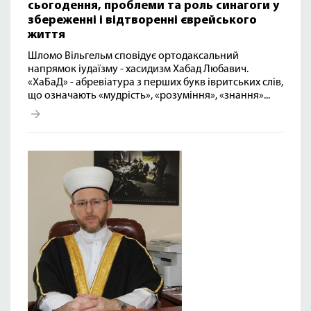
сьогодення, проблеми та роль синагоги у
збереженні і відтворенні єврейського
життя
Шломо Вільгельм сповідує ортодаксальний
напрямок іудаїзму - хасидизм Хабад Любавич.
«ХаБаД» - абревіатура з перших букв івритських слів,
що означають «мудрість», «розуміння», «знання»...