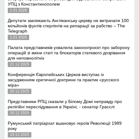
УПЦ з Константинополем
1 01 2026
Депутати закликають Англіканську церкву не витрачати 100
мільйонів фунтів стерлінгів на репарації за рабство – The
Telegraph
1 01 2026
Палата представників ухвалила законопроєкт про заборону
операцій зі зміни статі та блокаторів статевого дозрівання
для неповнолітніх
21 12 2025
Конференція Європейських Церков виступає із
засудженням єретичної доктрини та практик «русского
міра»
20 12 2025
Представники РПЦ сказали у Білому Домі неправду про
релігійні переслідування в Україні, - сенатор Грасслі
20 12 2025
Румунський патріархат вшановує героїв Революції 1989
року
19 12 2025