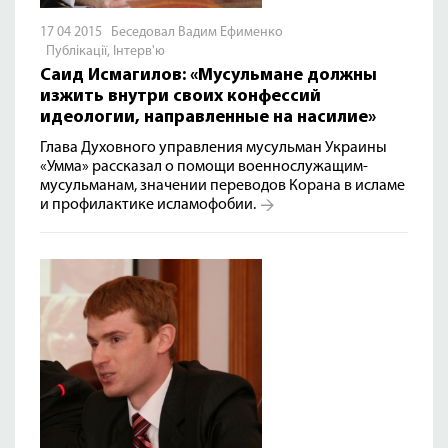
17 04 2015 Беседовал Вадим Ефименко
Публікації
,
Інтерв'ю
Саид Исмагилов: «Мусульмане должны
изжить внутри своих конфессий
идеологии, направленные на насилие»
Глава Духовного управления мусульман Украины
«Умма» рассказал о помощи военнослужащим-
мусульманам, значении переводов Корана в исламе
и профилактике исламофобии.