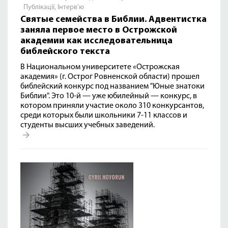
Публікації
,
Інтерв'ю
Святые семейства в Библии. Адвентистка
заняла первое место в Острожской
академии как исследовательница
библейского текста
В Национальном университете «Острожская
академия» (г. Острог Ровненской области) прошел
библейский конкурс под названием "Юные знатоки
Библии". Это 10-й — уже юбилейный — конкурс, в
котором приняли участие около 310 конкурсантов,
среди которых были школьники 7-11 классов и
студенты высших учебных заведений.