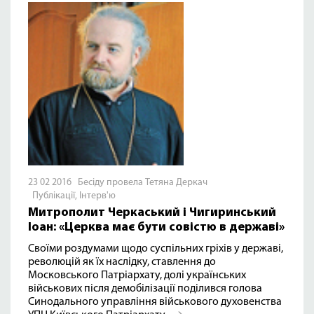
23 02 2016 Бесіду провела Тетяна Деркач
Публікації
,
Інтерв'ю
Митрополит Черкаський і Чигиринський
Іоан: «Церква має бути совістю в державі»
Своїми роздумами щодо суспільних гріхів у державі,
революцій як їх наслідку, ставлення до
Московського Патріархату, долі українських
військових після демобілізації поділився голова
Синодального управління військового духовенства