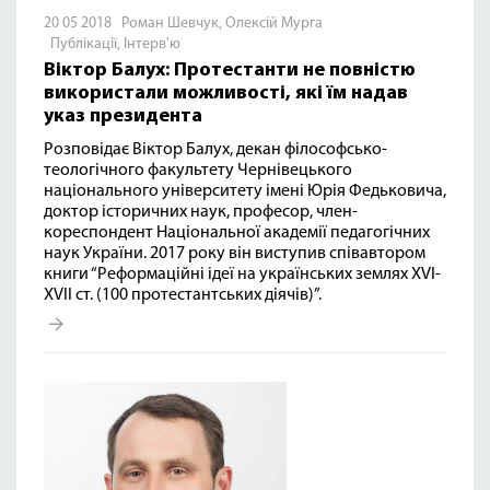
20 05 2018 Роман Шевчук, Олексій Мурга
Публікації
,
Інтерв'ю
Віктор Балух: Протестанти не повністю
використали можливості, які їм надав
указ президента
Розповідає Віктор Балух, декан філософсько-
теологічного факультету Чернівецького
національного університету імені Юрія Федьковича,
доктор історичних наук, професор, член-
кореспондент Національної академії педагогічних
наук України. 2017 року він виступив співавтором
книги “Реформаційні ідеї на українських землях XVI-
XVII ст. (100 протестантських діячів)”.