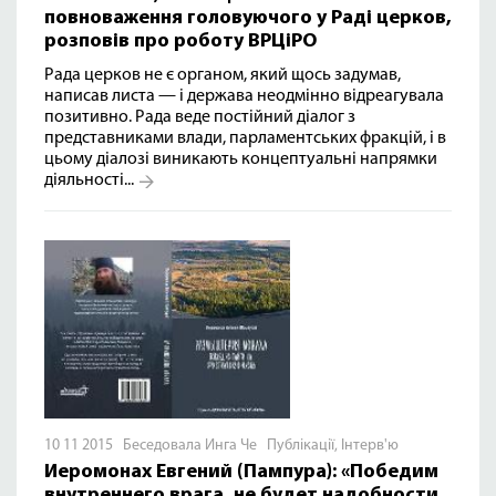
повноваження головуючого у Раді церков,
розповів про роботу ВРЦіРО
Рада церков не є органом, який щось задумав,
написав листа — і держава неодмінно відреагувала
позитивно. Рада веде постійний діалог з
представниками влади, парламентських фракцій, і в
цьому діалозі виникають концептуальні напрямки
діяльності...
10 11 2015 Беседовала Инга Че
Публікації
,
Інтерв'ю
Иеромонах Евгений (Пампура): «Победим
внутреннего врага, не будет надобности