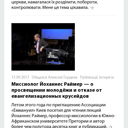
церкви, намагалася їх розділити, побороти,
контролювати. Мене ця тема цікавила.
15 09 2017 Общался Алексей Гордеев
Публікації
,
Інтерв'ю
Миссиолог Йоханнес Раймер — о
просвещении молодёжи и отказе от
евангелизационных крусейдов
Летом этого года по приглашению Ассоциации
«Еммануил» Киев посетил для чтения лекций
Йоханнес Раймер, профессор миссиологии в Южно-
Африканском университете Претории и автор
более чем полутора десятка книг и публикаций.