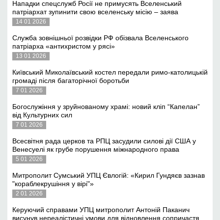
Нападки спецслужб Росії не примусять Вселенський
патріархат зупинити свою вселенську місію – заява
14 01 2026
Служба зовнішньої розвідки РФ обізвала Вселенського
патріарха «антихристом у рясі»
13 01 2026
Київський Миколаївський костел передали римо-католицькій
громаді після багаторічної боротьби
7 01 2026
Богослужіння у зруйнованому храмі: новий кліп “Капелан”
від Культурних сил
7 01 2026
Всесвітня рада церков та РПЦ засудили силові дії США у
Венесуелі як грубе порушення міжнародного права
5 01 2026
Митрополит Сумський УПЦ Євлогій: «Кирил Гундяєв зазнав
"кораблекрушіння у вірі"»
2 01 2026
Керуючий справами УПЦ митрополит Антоній Паканич
висунув нереалістичні умови для відновлення сопричастя