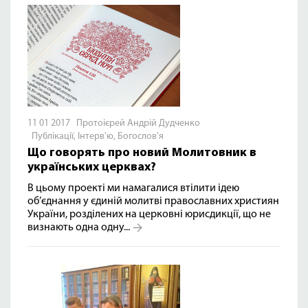
11 01 2017 Протоієрей Андрій Дудченко
Публікації
,
Інтерв'ю
,
Богослов'я
Що говорять про новий Молитовник в
українських церквах?
В цьому проекті ми намагалися втілити ідею
об’єднання у єдиній молитві православних християн
України, розділених на церковні юрисдикції, що не
визнають одна одну...