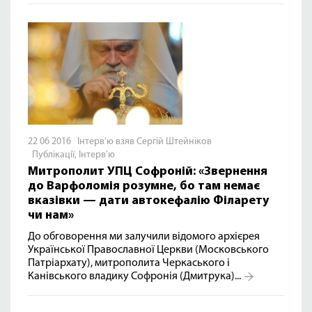
22 06 2016 Інтерв’ю взяв Сергій Штейніков
Публікації
,
Інтерв'ю
Митрополит УПЦ Софроній: «Звернення
до Варфоломія розумне, бо там немає
вказівки — дати автокефалію Філарету
чи нам»
До обговорення ми залучили відомого архієрея
Української Православної Церкви (Московського
Патріархату), митрополита Черкаського і
Канівського владику Софронія (Дмитрука)...