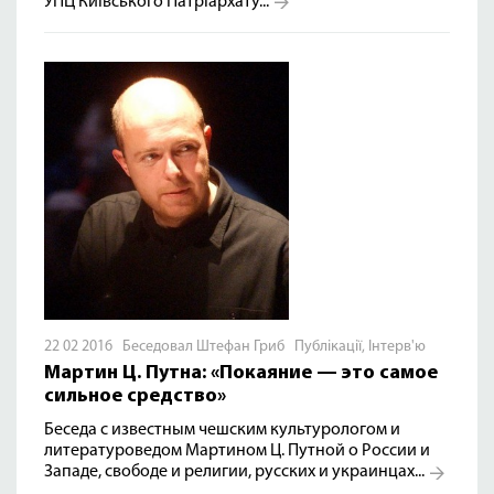
УПЦ Київського Патріархату...
22 02 2016 Беседовал Штефан Гриб
Публікації
,
Інтерв'ю
Мартин Ц. Путна: «Покаяние — это самое
сильное средство»
Беседа с известным чешским культурологом и
литературоведом Мартином Ц. Путной о России и
Западе, свободе и религии, русских и украинцах...