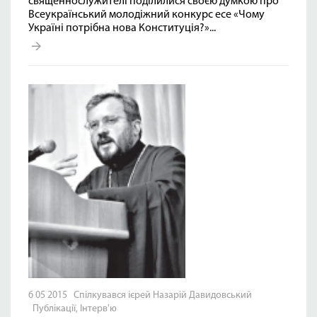
священнослужителі поділилися своєю думкою про
Всеукраїнський молодіжний конкурс есе «Чому
Україні потрібна нова Конституція?»...
6 05 2015 Спілкувався ієрей Назарій Давидовський
Публікації
,
Інтерв'ю