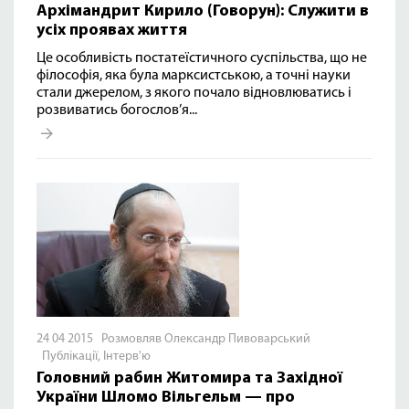
Архімандрит Кирило (Говорун): Служити в
усіх проявах життя
Це особливість постатеїстичного суспільства, що не
філософія, яка була марксистською, а точні науки
стали джерелом, з якого почало відновлюватись і
розвиватись богослов’я...
24 04 2015 Розмовляв Олександр Пивоварський
Публікації
,
Інтерв'ю
Головний рабин Житомира та Західної
України Шломо Вільгельм — про