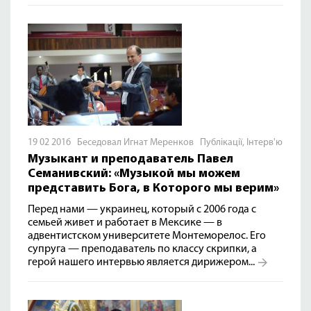
19 02 2016 Беседовал Игнат Меренков
Публікації
,
Інтерв'ю
Музыкант и преподаватель Павел
Семанивский: «Музыкой мы можем
представить Бога, в Которого мы верим»
Перед нами — украинец, который с 2006 года с
семьей живет и работает в Мексике — в
адвентистском университете Монтеморелос. Его
супруга — преподаватель по классу скрипки, а
герой нашего интервью является дирижером...