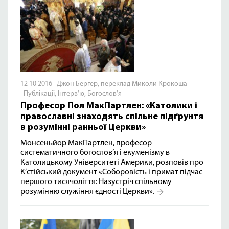
12 10 2016 Джон Бергер, переклад Миколи Крокоша
Публікації
,
Інтерв'ю
,
Богослов'я
Професор Пол МакПартлен: «Католики і
православні знаходять спільне підґрунтя
в розумінні ранньої Церкви»
Монсеньйор МакПартлен, професор
систематичного богослов’я і екуменізму в
Католицькому Університеті Америки, розповів про
К’єтійський документ «Соборовість і примат підчас
першого тисячоліття: Назустріч спільному
розумінню служіння єдності Церкви».