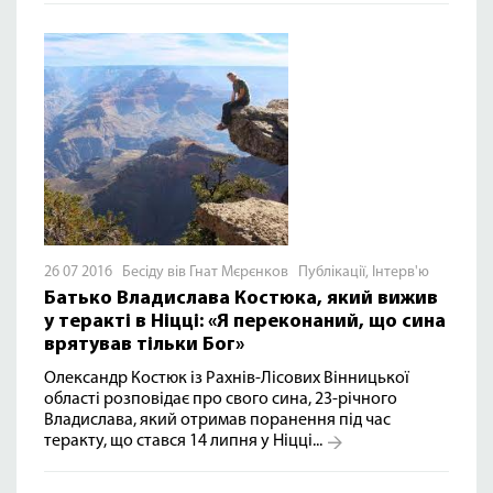
26 07 2016 Бесіду вів Гнат Мєрєнков
Публікації
,
Інтерв'ю
Батько Владислава Костюка, який вижив
у теракті в Ніцці: «Я переконаний, що сина
врятував тільки Бог»
Олександр Костюк із Рахнів-Лісових Вінницької
області розповідає про свого сина, 23-річного
Владислава, який отримав поранення під час
теракту, що стався 14 липня у Ніцці...