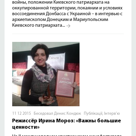
войны, положении Киевского патриархата на
оккупированной территории, покаянии и условиях
воссоединения Донбасса с Украиной – в интервью с
архиепископом Донецким и Мариупольским
Киевского патриархата...
11 12 2015 Беседовал Денис Кондюк
Публікації
,
Інтерв'ю
Режиссёр Ирина Мороз: «Важны большие
ценности»