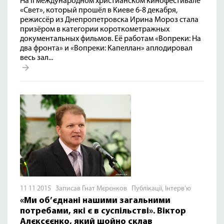
На II международном христианском кинофестивале
«Свет», который прошёл в Киеве 6-8 декабря,
режиссёр из Днепропетровска Ирина Мороз стала
призёром в категории короткометражных
документальных фильмов. Её работам «Вопреки: На
два фронта» и «Вопреки: Капеллан» аплодировал
весь зал...
11 11 2015 Записав Гнат Мєрєнков
Публікації
,
Інтерв'ю
«Ми об’єднані нашими загальними
потребами, які є в суспільстві». Віктор
Алєксєєнко, який щойно склав