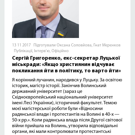
13 11 2017 Підготували Оксана Соловйова, Гнат Мєрєнков
Публікації
,
Інтерв'ю
,
Офіційно
Сергій Григоренко, екс-секретар Луцької
міськради: «Якщо християнин відчуває
покликання йти в політику, то варто йти»
Я корінний лучанин, народився у Луцьку. За освітою
історик, магістр історії. Закінчив Волинський
державний університет (зараз це
Східноєвропейський національний університет
імені Лесі Українки), історичний факультет. Темою
моєї магістерської роботи були «Відносини
радянської влади і протестантів на Волині в 40-х —
50-х рр.». Коли радянська влада після Другої світової
війни прийшла на Волинь, утворила відповідальні
органи, які мали контролювати протестантські