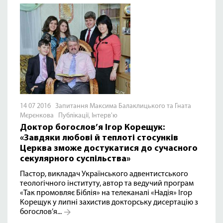
14 07 2016 Запитання Максима Балаклицького та Гната
Мєрєнкова
Публікації
,
Інтерв'ю
Доктор богослов’я Ігор Корещук:
«Завдяки любові й теплоті стосунків
Церква зможе достукатися до сучасного
секулярного суспільства»
Пастор, викладач Українського адвентистського
теологічного інституту, автор та ведучий програм
«Так промовляє Біблія» на телеканалі «Надія» Ігор
Корещук у липні захистив докторську дисертацію з
богослов’я...