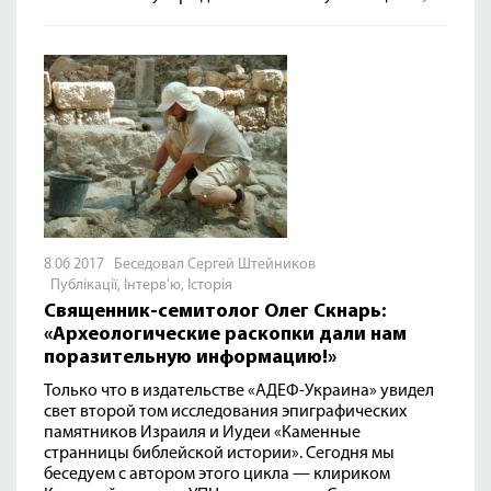
8 06 2017 Беседовал Сергей Штейников
Публікації
,
Інтерв'ю
,
Історія
Священник-семитолог Олег Скнарь:
«Археологические раскопки дали нам
поразительную информацию!»
Только что в издательстве «АДЕФ-Украина»
увидел
свет второй том
исследования эпиграфических
памятников Израиля и Иудеи «Каменные
странницы библейской истории». Сегодня мы
беседуем с автором этого цикла — клириком