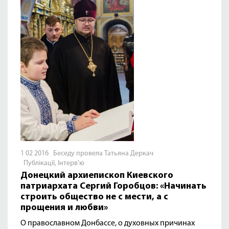
1 02 2016 Беседу провела Татьяна Деркач
Публікації
,
Інтерв'ю
Донецкий архиепископ Киевского
патриархата Сергий Горобцов: «Начинать
строить общество не с мести, а с
прощения и любви»
О православном Донбассе, о духовных причинах