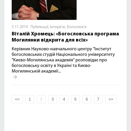
5 11 2014
Публікації
,
Інтерв'ю
,
Богослов'я
Віталій Хромець: «Богословська програма
Могилянки відкрита для всіх»
Керівник Науково-навчального центру "Інститут
богословських студій Національного університету
"Києво-Могилянська академія" розповідає про
богословську освіту в Україні та Києво-
Могилянській академії...
<<
1
2
3
4
5
6
7
>>