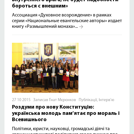
бороться с внешним»
Ассоциация «Духовное возрождение» в рамках
серии «Национальные евангельские авторы» издает
книгу «Размышлений монаха»...
27 10 2015 Записав Гнат Мєрєнков
Публікації
,
Інтерв'ю
Роздуми про нову Конституцію:
українська молодь пам’ятає про мораль і
Всевишнього
Політики, юристи, науковці, громадські діячі та