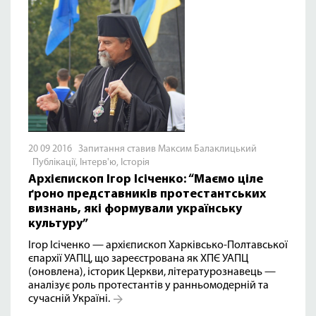
20 09 2016 Запитання ставив Максим Балаклицький
Публікації
,
Інтерв'ю
,
Історія
Архієпископ Ігор Ісіченко: “Маємо ціле
ґроно представників протестантських
визнань, які формували українську
культуру”
Ігор Ісіченко — архієпископ Харківсько-Полтавської
єпархії УАПЦ, що зареєстрована як ХПЄ УАПЦ
(оновлена), історик Церкви, літературознавець —
аналізує роль протестантів у ранньомодерній та
сучасній Україні.