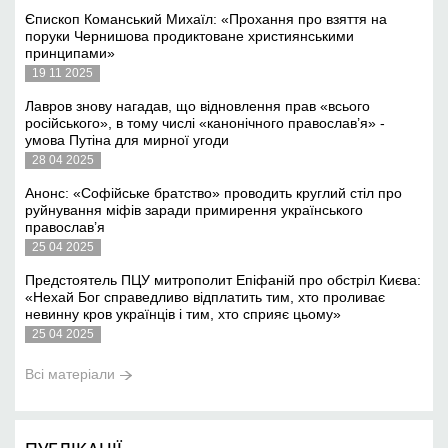
Єпископ Команський Михаїл: «Прохання про взяття на
поруки Чернишова продиктоване християнськими
принципами»
19 11 2025
Лавров знову нагадав, що відновлення прав «всього
російського», в тому числі «канонічного православ’я» -
умова Путіна для мирної угоди
28 04 2025
Анонс: «Софійське братство» проводить круглий стіл про
руйнування міфів заради примирення українського
православ’я
25 04 2025
Предстоятель ПЦУ митрополит Епіфаній про обстріл Києва:
«Нехай Бог справедливо відплатить тим, хто проливає
невинну кров українців і тим, хто сприяє цьому»
25 04 2025
Всі матеріали