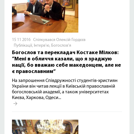
15 11 2016 Спілкувався Олексій Гордєєв
Публікації
,
Інтерв'ю
,
Богослов'я
Богослов та перекладач Костаке Мілков:
“Мені в обличчя казали, що я зраджую
нації, бо вважаю себе македонцем, але не
є православним”
На запрошення Співдружності студентів-християн
України він читав лекції в Київській православній
богословській академії, а також університетах
Києва, Харкова, Одеси...