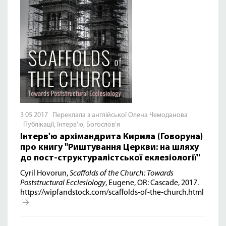
3 05 2017 Переклала з англійської Олена Чемоданова
Публікації
,
Інтерв'ю
,
Богослов'я
Інтерв'ю архімандрита Кирила (Говоруна)
про книгу "Риштування Церкви: на шляху
до пост-структуралістської еклезіології"
Cyril Hovorun,
Scaffolds of the Church: Towards
Poststructural Ecclesiology
, Eugene, OR: Cascade, 2017.
https://wipfandstock.com/scaffolds-of-the-church.html