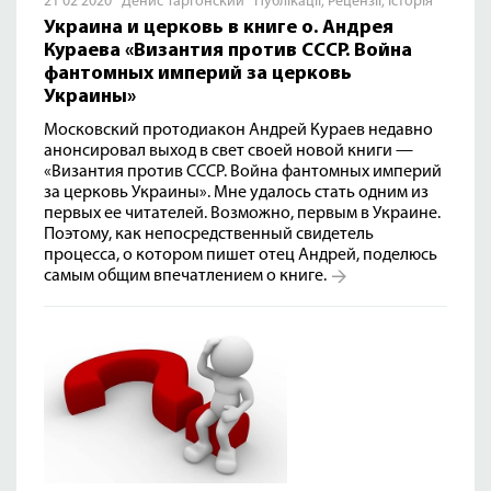
21 02 2020 Денис Таргонский
Публікації
,
Рецензії
,
Історія
Украина и церковь в книге о. Андрея
Кураева «Византия против СССР. Война
фантомных империй за церковь
Украины»
Московский протодиакон Андрей Кураев недавно
анонсировал выход в свет своей новой книги —
«Византия против СССР. Война фантомных империй
за церковь Украины»
. Мне удалось стать одним из
первых ее читателей. Возможно, первым в Украине.
Поэтому, как непосредственный свидетель
процесса, о котором пишет отец Андрей, поделюсь
самым общим впечатлением о книге.