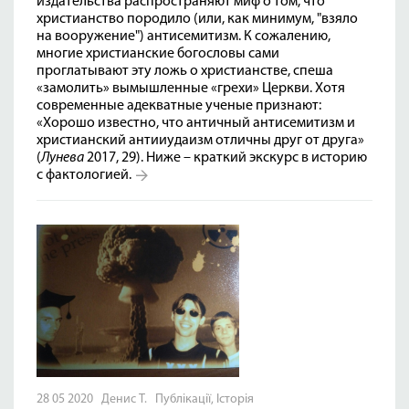
издательства распространяют миф о том, что
христианство породило (или, как минимум, "взяло
на вооружение") антисемитизм. К сожалению,
многие христианские богословы сами
проглатывают эту ложь о христианстве, спеша
«замолить» вымышленные «грехи» Церкви. Хотя
современные адекватные ученые признают:
«Хорошо известно, что античный антисемитизм и
христианский антииудаизм отличны друг от друга»
(
Лунева
2017, 29). Ниже – краткий экскурс в историю
с фактологией.
28 05 2020 Денис Т.
Публікації
,
Історія