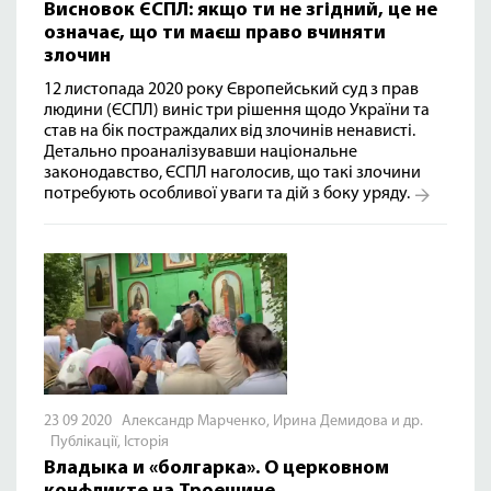
Висновок ЄСПЛ: якщо ти не згідний, це не
означає, що ти маєш право вчиняти
злочин
12 листопада 2020 року Європейський суд з прав
людини (ЄСПЛ) виніс три рішення щодо України та
став на бік постраждалих від злочинів ненависті.
Детально проаналізувавши національне
законодавство, ЄСПЛ наголосив, що такі злочини
потребують особливої уваги та дій з боку уряду.
23 09 2020 Александр Марченко, Ирина Демидова и др.
Публікації
,
Історія
Владыка и «болгарка». О церковном