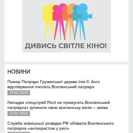
НОВИНИ
Помер Патріарх Грузинської церкви Ілія II: його
відспівування очолить Вселенський патріарх
19 03 2026
Нападки спецслужб Росії не примусять Вселенський
патріархат зупинити свою вселенську місію – заява
14 01 2026
Служба зовнішньої розвідки РФ обізвала Вселенського
патріарха «антихристом у рясі»