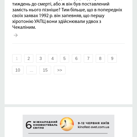
тиждень до смерті, або ж він був поставлений
замість нього пізніше? Тим більше, що в попередніх
своїх заявах 1992 р. він запевняв, що першу
хіротонію УАПЦ вони здійснювали удвох з
Чекаліним.
1
2
3
4
5
6
7
8
9
10
...
15
>>