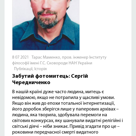
8 07 2021 Тарас Маменко, пров. інженер Інституту
філософії імені Г.С. Сковороди НАН України
Публікації
,
Історія
Забутий фотомитець: Сергій
Чередниченко
В нашій країні дуже часто людина, митець є
невідомою, якщо не потрапила у щасливі умови.
Якщо він жив до епохи тотальної інтернетизації,
його доробок зберігся лише у паперових архівах –
людина, яка творила, здобувала перемоги на
світових конкурсах, яку шанували видатні релігійні і
світські діячі – ніби зникає. Привід згадати про це –
роковини передчасної смерті видатного