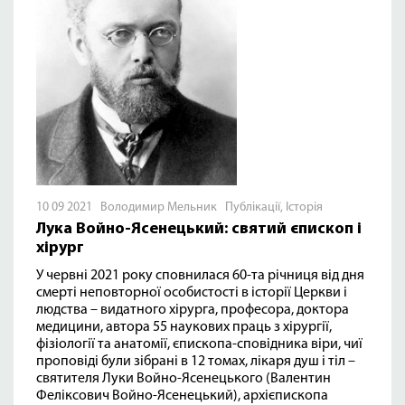
10 09 2021 Володимир Мельник
Публікації
,
Історія
Лука Войно-Ясенецький: святий єпископ і
хірург
У червні 2021 року сповнилася 60-та річниця від дня
смерті неповторної особистості в історії Церкви і
людства – видатного хірурга, професора, доктора
медицини, автора 55 наукових праць з хірургії,
фізіології та анатомії, єпископа-сповідника віри, чиї
проповіді були зібрані в 12 томах, лікаря душ і тіл –
святителя Луки Войно-Ясенецького (Валентин
Феліксович Войно-Ясенецький), архієпископа