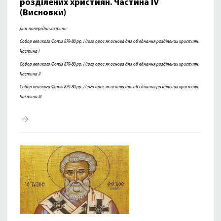
розділених християн. Частина ІV
(Висновки)
Див. попередні частини:
Собор великого Фотія 879-80 рр. і його орос як основа для об’єднання розділених християн.
Частина I
Собор великого Фотія 879-80 рр. і його орос як основа для об’єднання розділених християн.
Частина ІІ
Собор великого Фотія 879-80 рр. і його орос як основа для об’єднання розділених християн.
Частина ІІІ