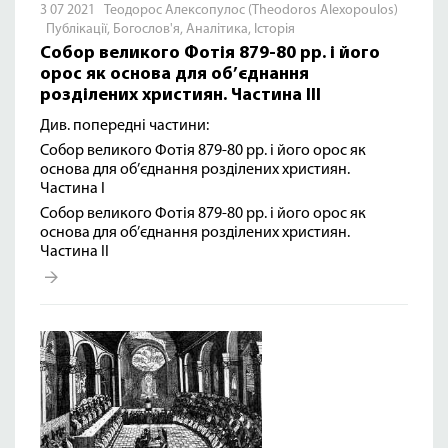
3 07 2021 Теодорос Алексопулос (Theodoros Alexopoulos)
Публікації
,
Богослов'я
,
Аналітика
,
Історія
Собор великого Фотія 879-80 рр. і його
орос як основа для об’єднання
розділених християн. Частина ІІІ
Див. попередні частини:
Собор великого Фотія 879-80 рр. і його орос як
основа для об’єднання розділених християн.
Частина I
Собор великого Фотія 879-80 рр. і його орос як
основа для об’єднання розділених християн.
Частина ІІ