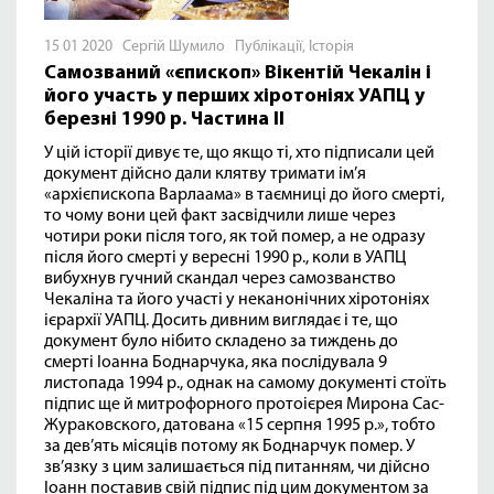
15 01 2020 Сергій Шумило
Публікації
,
Історія
Самозваний «єпископ» Вікентій Чекалін і
його участь у перших хіротоніях УАПЦ у
березні 1990 р. Частина ІІ
У цій історії дивує те, що якщо ті, хто підписали цей
документ дійсно дали клятву тримати ім’я
«архієпископа Варлаама» в таємниці до його смерті,
то чому вони цей факт засвідчили лише через
чотири роки після того, як той помер, а не одразу
після його смерті у вересні 1990 р., коли в УАПЦ
вибухнув гучний скандал через самозванство
Чекаліна та його участі у неканонічних хіротоніях
ієрархії УАПЦ. Досить дивним виглядає і те, що
документ було нібито складено за тиждень до
смерті Іоанна Боднарчука, яка послідувала 9
листопада 1994 р., однак на самому документі стоїть
підпис ще й митрофорного протоієрея Мирона Сас-
Жураковского, датована «15 серпня 1995 р.», тобто
за дев’ять місяців потому як Боднарчук помер. У
зв’язку з цим залишається під питанням, чи дійсно
Іоанн поставив свій підпис під цим документом за