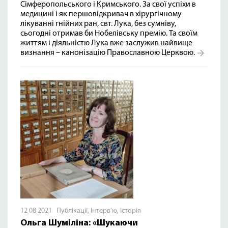
Сімферопольського і Кримського. За свої успіхи в
медицині і як першовідкривач в хірургічному
лікуванні гнійних ран, свт. Лука, без сумніву,
сьогодні отримав би Нобелівську премію. Та своїм
життям і діяльністю Лука вже заслужив найвище
визнання – канонізацію Православною Церквою.
12 08 2021
Публікації
,
Інтерв'ю
,
Історія
Ольга Шуміліна: «Шукаючи