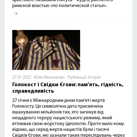
христиане называли Иисуса – иудея, распятого
римской властью «по политической статье».
27 01 2022 Юлія Мельничук
Публікації
,
Історія
Голокост і Свідки Єгови: пам'ять, гідність,
справедливість
27 січня є Міжнародним днем пам’яті жертв
Голокосту. Ця символічна дата присвячена
вшануванню мільйонів тих, хто загинув від
нещадного терору нацистського режиму, який
втілював свою жорстоку ідеологію. Проте мало кому
відомо, що серед жертв нацистів були і тисячі
Свідків Єгови, які зазнали таких переслідувань через