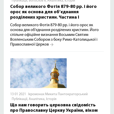
Публікації
,
Богослов'я
,
Аналітика
,
Історія
Собор великого Фотія 879-80 рр. і його
орос як основа для об’єднання
розділених християн. Частина І
Собор великого Фотія 879-80 рр. і його орос як
основа для об’єднання розділених християн. Його
спільне офіційне визнання Восьмим Святим
Вселенським Собором з боку Римо-Католицької і
Православної Церков
13 01 2021 Ієромонах Микита Пантократорський
Публікації
,
Аналітика
,
Історія
Що нам говорить церковна свідомість
про Православну Церкву України, віком