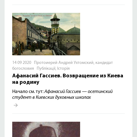
14 09 2020 Протоиерей Андрей Ухтомский, кандидат
богословия
Публікації
,
Історія
Афанасий Гассиев. Возвращение из Киева
на родину
Начало см. тут:
Афанасий Гассиев — осетинский
студент в Киевских духовных школах