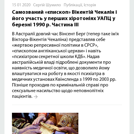
15 01 2020 Сергій Шумило
Публікації
,
Історія
Самозваний «єпископ» Вікентій Чекалін і
його участь у перших хіротоніях УАПЦ у
березні 1990 р. Частина ІІІ
В Австралії довгий час Вінсент Берг (тепер таке ім’я
Віктора-Вікентія Чекаліна) представляв себе
«жертвою репресивної політики в СРСР»,
«єпископом англіканської церкви» і навіть
«психіатром секретної школи КДБ». Надав
австралійській владі підроблені документи про
наявність медичної освіти, що дозволило йому
влаштуватися на роботу в якості психіатра в
медичних установах Квінсленда з 1999 по 2003 рр.
Пізніше проходив по кримінальній справі про
сексуальне насильство щодо неповнолітніх
пацієнтів.