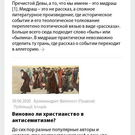
Пречистой Девы, а то, что мы имеем – это мидраш
[1]. Мидраш – это не рассказ, а сложное
литературное произведение, где историческое
событие и его теологическое толкование
переплетено поэтической вязью в виде «рассказа».
Больше всего сюда подходит слово «быль» или
«былина». В мидраше практически невозможно
отделить ту грань, где рассказ о событии переходит
в аллегорию.
30 06 2020 Архимандрит Феогност (Пушков)
Публікації
,
Історія
Виновно ли христианство в
антисемитизме?
До сих пор разные популярные авторы и