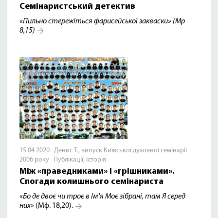
Семінаристський детектив
«Пильно стережіться фарисейської закваски» (Мр
8,15)
15 04 2020 Денис Т., випуск Київської духовної семінарії
2006 року
Публікації
,
Історія
Між «праведниками» і «грішниками».
Спогади колишнього семінариста
«Бо де двоє чи троє в Ім'я Моє зібрані, там Я серед
них»
(Мф. 18,20).