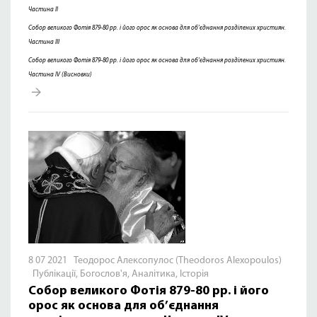
Частина ІІ
Собор великого Фотія 879-80 рр. і його орос як основа для об’єднання розділених християн.
Частина ІІІ
Собор великого Фотія 879-80 рр. і його орос як основа для об’єднання розділених християн.
Частина ІV (Висновки)
8 07 2021 Теодорос Алексопулос (Theodoros Alexopoulos)
Публікації
,
Богослов'я
,
Аналітика
,
Історія
Собор великого Фотія 879-80 рр. і його
орос як основа для об’єднання