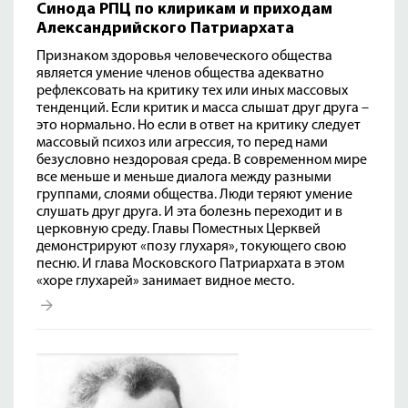
Синода РПЦ по клирикам и приходам
Александрийского Патриархата
Признаком здоровья человеческого общества
является умение членов общества адекватно
рефлексовать на критику тех или иных массовых
тенденций. Если критик и масса слышат друг друга –
это нормально. Но если в ответ на критику следует
массовый психоз или агрессия, то перед нами
безусловно нездоровая среда. В современном мире
все меньше и меньше диалога между разными
группами, слоями общества. Люди теряют умение
слушать друг друга. И эта болезнь переходит и в
церковную среду. Главы Поместных Церквей
демонстрируют «позу глухаря», токующего свою
песню. И глава Московского Патриархата в этом
«хоре глухарей» занимает видное место.