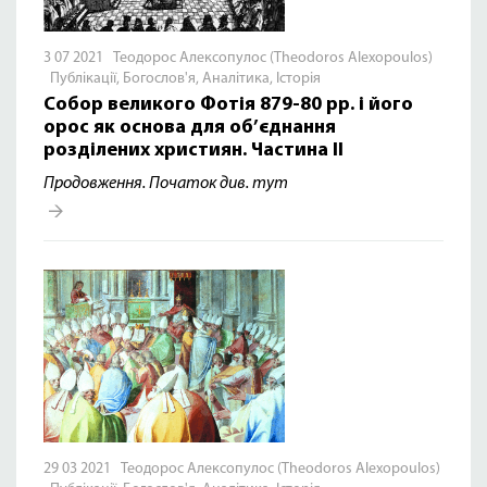
3 07 2021 Теодорос Алексопулос (Theodoros Alexopoulos)
Публікації
,
Богослов'я
,
Аналітика
,
Історія
Собор великого Фотія 879-80 рр. і його
орос як основа для об’єднання
розділених християн. Частина ІІ
Продовження. Початок див.
тут
29 03 2021 Теодорос Алексопулос (Theodoros Alexopoulos)