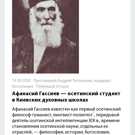
14 09 2020 Протоиерей Андрей Ухтомский, кандидат
богословия
Публікації
,
Історія
Афанасий Гассиев — осетинский студент
в Киевских духовных школах
Афанасий Гассиев известен как первый осетинский
1
философ-гуманист, лингвист-полиглот
, передовой
деятель осетинской интеллигенции XIX в., времени
становления осетинской науки, отдельных ее
отраслей, — философии, истории, богословия,