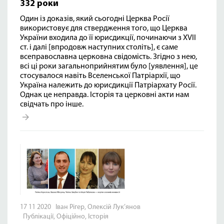
332 роки
Один із доказів, який сьогодні Церква Росії
використовує для ствердження того, що Церква
України входила до її юрисдикції, починаючи з XVII
ст. і далі [впродовж наступних століть], є саме
всеправославна церковна свідомість. Згідно з нею,
всі ці роки загальноприйнятим було [уявлення], це
стосувалося навіть Вселенської Патріархії, що
Україна належить до юрисдикції Патріархату Росії.
Однак це неправда. Історія та церковні акти нам
свідчать про інше.
17 11 2020 Іван Рігер, Олексій Лук’янов
Публікації
,
Офіційно
,
Історія