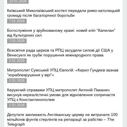
13 01 2026
Київський Миколаївський костел передали римо-католицькій
громаді після багаторічної боротьби
7 01 2026
Богослужіння у зруйнованому храмі: новий кліп “Капелан”
від Культурних сил
7 01 2026
Всесвітня рада церков та РПЦ засудили силові дії США у
Венесуелі як грубе порушення міжнародного права
5 01 2026
Митрополит Сумський УПЦ Євлогій: «Кирил Гундяєв зазнав
"кораблекрушіння у вірі"»
2 01 2026
Керуючий справами УПЦ митрополит Антоній Паканич
висунув нереалістичні умови для відновлення сопричастя
УПЦ з Константинополем
1 01 2026
Депутати закликають Англіканську церкву не витрачати 100
мільйонів фунтів стерлінгів на репарації за рабство – The
Telegraph