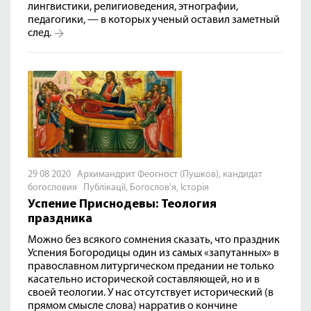
лингвистики, религиоведения, этнографии,
педагогики, — в которых ученый оставил заметный
след.
29 08 2020 Архимандрит Феогност (Пушков), кандидат
богословия
Публікації
,
Богослов'я
,
Історія
Успение Приснодевы: Теология
праздника
Можно без всякого сомнения сказать, что праздник
Успения Богородицы один из самых «запутанных» в
православном литургическом предании не только
касательно исторической составляющей, но и в
своей теологии. У нас отсутствует исторический (в
прямом смысле слова) нарратив о кончине