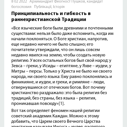
8 02 2022 Архимандрит Феогност Пушков, кандидат
богословия
Публікації
,
Історія
Принципиальность и гибкость в
раннехристианской Традиции
«Все языческие боги были древними и почтенными
существами: нельзя было даже вспомнить, когда им
начали поклоняться. О Боге христиан, напротив,
еще недавно ничего не было слышно; его
почитатели утверждали, что он лишь совсем
недавно явился на землю, чтобы создать новую
религию. У всех остальных богов был свой народ: у
Зевса – греки, у Исиды – египтяне, у Яхве – иудеи, у
Митры – персы. Только у Христа не было ни своего
народа, ни своего языка: Ему равно поклонялись и
финикияне, и иудеи, и греки, и римляне – люди,
отвернувшиеся от отеческих богов. Вот почему
христианство раздражало: это была религия без
традиций, без страны, без языка – религия,
проникавшая повсюду»
[1]
.
Вот так определяет феномен нашей религии
советский академик Каждан. Можно к этому
добавить, что Царем своего Вечного Царства