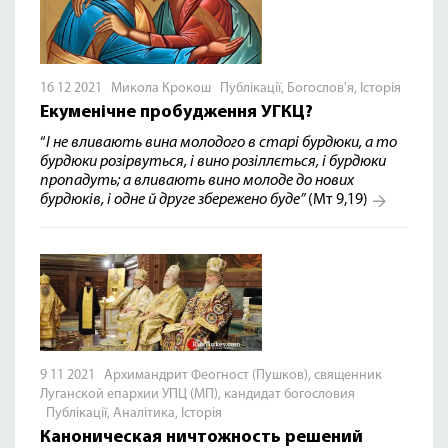
16 12 2021 Микола Крокош
Публікації
,
Богослов'я
,
Історія
Екуменічне пробудження УГКЦ?
“
І
не
вливають
вина
молодого
в
старі
бурдюки
,
а
то
бурдюки
розірвуться
,
і
вино
розіллється
,
і
бурдюки
пропадуть
;
а
вливають
вино
молоде
до
нових
бурдюків
,
і
одне
й
друге
збережено
буде
”
(Мт 9,19)
9 11 2021 Архимандрит Феогност (Пушков), священник
Луганской епархии УПЦ (МП), кандидат богословия
Публікації
,
Аналітика
,
Історія
Каноническая ничтожность решений