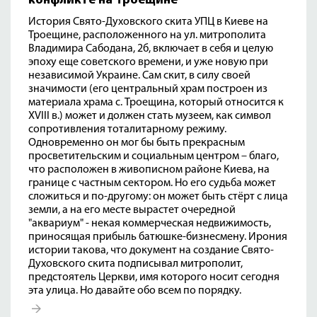
конфликте на Троещине
История Свято-Духовского скита УПЦ в Киеве на
Троещине, расположенного на ул. митрополита
Владимира Сабодана, 2б, включает в себя и целую
эпоху еще советского времени, и уже новую при
независимой Украине. Сам скит, в силу своей
значимости (его центральный храм построен из
материала храма с. Троещина, который относится к
XVIII в.) может и должен стать музеем, как символ
сопротивления тоталитарному режиму.
Одновременно он мог бы быть прекрасным
просветительским и социальным центром – благо,
что расположен в живописном районе Киева, на
границе с частным сектором. Но его судьба может
сложиться и по-другому: он может быть стёрт с лица
земли, а на его месте вырастет очередной
"аквариум" - некая коммерческая недвижимость,
приносящая прибыль батюшке-бизнесмену. Ирония
истории такова, что документ на создание Свято-
Духовского скита подписывал митрополит,
предстоятель Церкви, имя которого носит сегодня
эта улица. Но давайте обо всем по порядку.