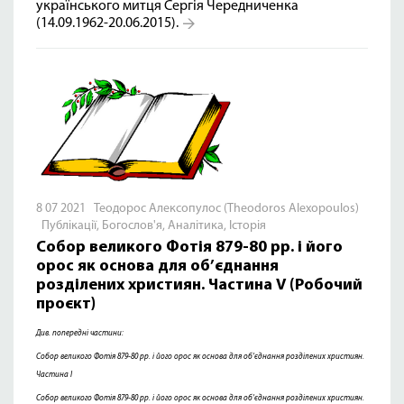
українського митця Сергія Чередниченка
(14.09.1962-20.06.2015).
8 07 2021 Теодорос Алексопулос (Theodoros Alexopoulos)
Публікації
,
Богослов'я
,
Аналітика
,
Історія
Собор великого Фотія 879-80 рр. і його
орос як основа для об’єднання
розділених християн. Частина V (Робочий
проєкт)
Див. попередні частини:
Собор великого Фотія 879-80 рр. і його орос як основа для об’єднання розділених християн.
Частина I
Собор великого Фотія 879-80 рр. і його орос як основа для об’єднання розділених християн.