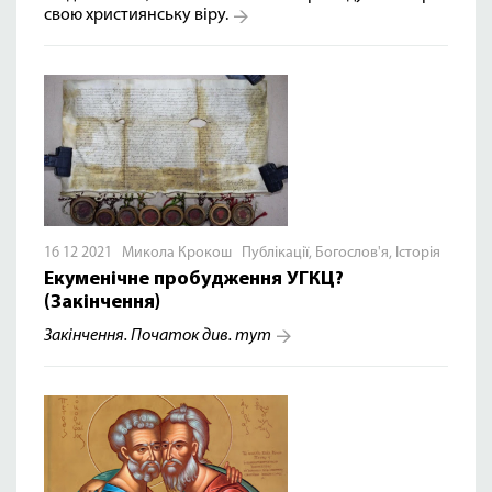
свою християнську віру.
16 12 2021 Микола Крокош
Публікації
,
Богослов'я
,
Історія
Екуменічне пробудження УГКЦ?
(Закінчення)
Закінчення. Початок див.
тут